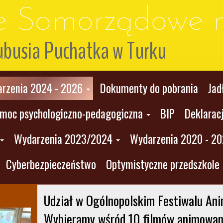
le Samorządowe n
ubusia Puchatka w Turku
rzenia 2024 - 2026
Dokumenty do pobrania
Jad
moc psychologiczno-pedagogiczna
BIP
Deklarac
Wydarzenia 2023/2024
Wydarzenia 2020 - 2
Cyberbezpieczeństwo
Optymistyczne przedszkole
Udział w Ogólnopolskim Festiwalu Anima
Wybieramy wśród 10 filmów animowa