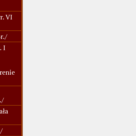
r. VI
r./
 I
renie
./
ała
/