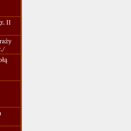
. II
raży
./
ołą
a