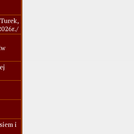
,Turek,
2026r./
Ew
ej
siem i