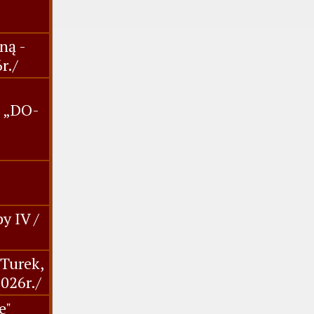
ną -
r./
. „DO-
y IV /
,Turek,
2026r./
e"