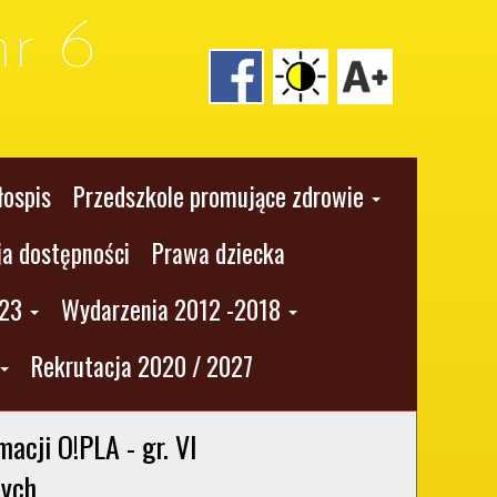
r 6
łospis
Przedszkole promujące zdrowie
ja dostępności
Prawa dziecka
023
Wydarzenia 2012 -2018
Rekrutacja 2020 / 2027
cji O!PLA - gr. VI 

nych