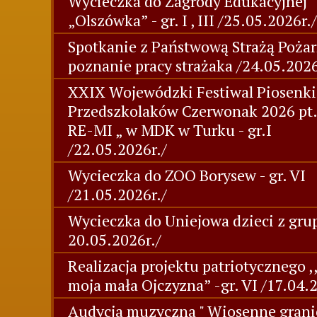
Wycieczka do Zagrody Edukacyjnej
„Olszówka” - gr. I , III /25.05.2026r./
Spotkanie z Państwową Strażą Pożar
poznanie pracy strażaka /24.05.2026
XXIX Wojewódzki Festiwal Piosenki
Przedszkolaków Czerwonak 2026 pt
RE-MI „ w MDK w Turku - gr.I
/22.05.2026r./
Wycieczka do ZOO Borysew - gr. VI
/21.05.2026r./
Wycieczka do Uniejowa dzieci z grup
20.05.2026r./
Realizacja projektu patriotycznego ,
moja mała Ojczyzna” -gr. VI /17.04.
Audycja muzyczna " Wiosenne grani