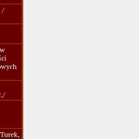
 /
 w
ści
dowych
./
,Turek,