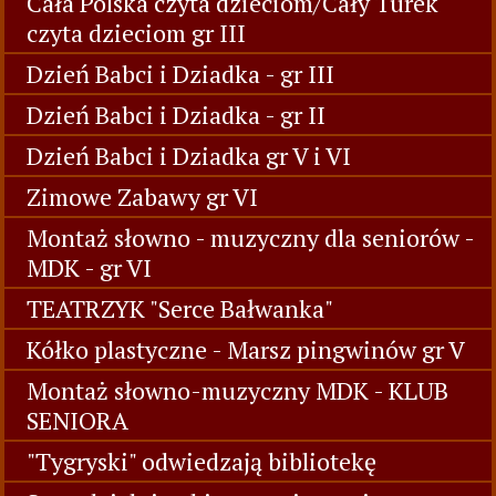
Cała Polska czyta dzieciom/Cały Turek
czyta dzieciom gr III
Dzień Babci i Dziadka - gr III
Dzień Babci i Dziadka - gr II
Dzień Babci i Dziadka gr V i VI
Zimowe Zabawy gr VI
Montaż słowno - muzyczny dla seniorów -
MDK - gr VI
TEATRZYK "Serce Bałwanka"
Kółko plastyczne - Marsz pingwinów gr V
Montaż słowno-muzyczny MDK - KLUB
SENIORA
"Tygryski" odwiedzają bibliotekę