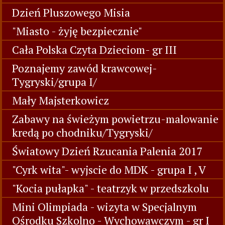
Dzień Pluszowego Misia
"Miasto - żyję bezpiecznie"
Cała Polska Czyta Dzieciom- gr III
Poznajemy zawód krawcowej-
Tygryski/grupa I/
Mały Majsterkowicz
Zabawy na świeżym powietrzu-malowanie
kredą po chodniku/Tygryski/
Światowy Dzień Rzucania Palenia 2017
"Cyrk wita"- wyjscie do MDK - grupa I , V
"Kocia pułapka" - teatrzyk w przedszkolu
Mini Olimpiada - wizyta w Specjalnym
Ośrodku Szkolno - Wychowawczym - gr I