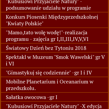
"Kubusiowi Przyjaciele Natury" -
podsumowanie udziału w programie
Konkurs Piosenki Międzyprzedszkolnej
"Kwiaty Polskie"
"Mamo,tato wolę wodę!"-realizacja
programu - zajęcia gr I,II,III,IV,V,VI
Światowy Dzień bez Tytoniu 2018
Spektakl w Muzeum "Smok Wawelski" gr V
i VI
"Gimastykuj się codziennie" -gr I i IV
Mobilne Planetarium i Oceanarium w
przedszkolu.
Sałatka owocowa -gr I
"Kubusiowi Przyjaciele Natury" -X edycja