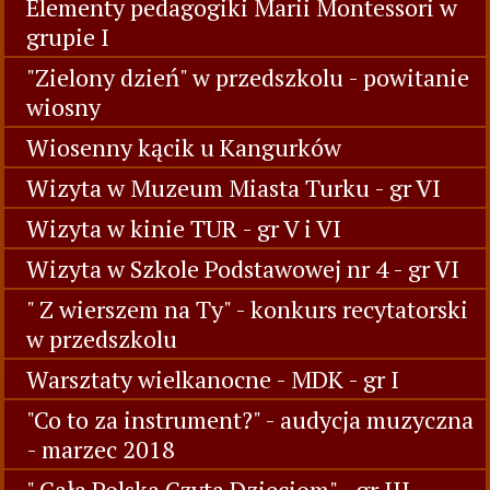
Elementy pedagogiki Marii Montessori w
grupie I
"Zielony dzień" w przedszkolu - powitanie
wiosny
Wiosenny kącik u Kangurków
Wizyta w Muzeum Miasta Turku - gr VI
Wizyta w kinie TUR - gr V i VI
Wizyta w Szkole Podstawowej nr 4 - gr VI
" Z wierszem na Ty" - konkurs recytatorski
w przedszkolu
Warsztaty wielkanocne - MDK - gr I
"Co to za instrument?" - audycja muzyczna
- marzec 2018
" Cała Polska Czyta Dzieciom" - gr III