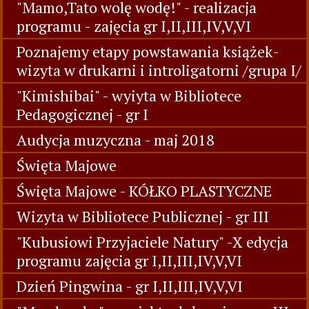
"Mamo,Tato wolę wodę!" - realizacja
programu - zajęcia gr I,II,III,IV,V,VI
Poznajemy etapy powstawania książek-
wizyta w drukarni i introligatorni /grupa I/
"Kimishibai" - wyiyta w Bibliotece
Pedagogicznej - gr I
Audycja muzyczna - maj 2018
Święta Majowe
Święta Majowe - KÓŁKO PLASTYCZNE
Wizyta w Bibliotece Publicznej - gr III
"Kubusiowi Przyjaciele Natury" -X edycja
programu zajęcia gr I,II,III,IV,V,VI
Dzień Pingwina - gr I,II,III,IV,V,VI