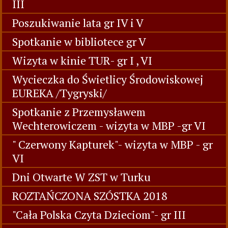
III
Poszukiwanie lata gr IV i V
Spotkanie w bibliotece gr V
Wizyta w kinie TUR- gr I , VI
Wycieczka do Świetlicy Środowiskowej
EUREKA /Tygryski/
Spotkanie z Przemysławem
Wechterowiczem - wizyta w MBP -gr VI
" Czerwony Kapturek"- wizyta w MBP - gr
VI
Dni Otwarte W ZST w Turku
ROZTAŃCZONA SZÓSTKA 2018
"Cała Polska Czyta Dzieciom"- gr III