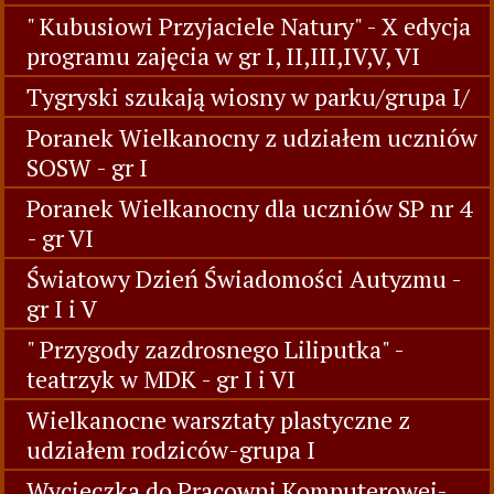
" Kubusiowi Przyjaciele Natury" - X edycja
programu zajęcia w gr I, II,III,IV,V, VI
Tygryski szukają wiosny w parku/grupa I/
Poranek Wielkanocny z udziałem uczniów
SOSW - gr I
Poranek Wielkanocny dla uczniów SP nr 4
- gr VI
Światowy Dzień Świadomości Autyzmu -
gr I i V
" Przygody zazdrosnego Liliputka" -
teatrzyk w MDK - gr I i VI
Wielkanocne warsztaty plastyczne z
udziałem rodziców-grupa I
Wycieczka do Pracowni Komputerowej-