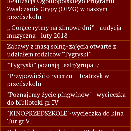
Realizacja Ogólnopolskiego Programu
Zwalczania Grypy (OPZG) w naszym
przedszkolu
„ Gorące rytmy na zimowe dni” - audycja
muzyczna - luty 2018
Zabawy z masą solną-zajęcia otwarte z
udziałem rodziców "Tygryski"
"Tygryski" poznają teatr/grupa I/
"Przypowieść o rycerzu" - teatrzyk w
przedszkolu
"Poznajemy życie pingwinów" - wycieczka
do biblioteki gr IV
"KINOPRZEDSZKOLE"-wycieczka do kina
Tur gr VI