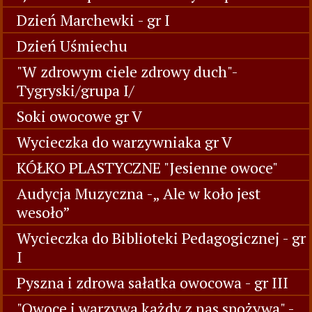
Dzień Marchewki - gr I
Dzień Uśmiechu
"W zdrowym ciele zdrowy duch"-
Tygryski/grupa I/
Soki owocowe gr V
Wycieczka do warzywniaka gr V
KÓŁKO PLASTYCZNE "Jesienne owoce"
Audycja Muzyczna -„ Ale w koło jest
wesoło”
Wycieczka do Biblioteki Pedagogicznej - gr
I
Pyszna i zdrowa sałatka owocowa - gr III
"Owoce i warzywa każdy z nas spożywa" -