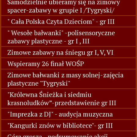
Samodzielnie ubieramy się na zimowy
spacer-zabawy w grupie I /Tygryski/
" Cała Polska Czyta Dzieciom" - gr III
" Wesołe bałwanki" -polisensoryczne
zabawy plastyczne - gr I , III
Zimowe zabawy na śniegu gr I, V, VI
Wspieramy 26 finał WOŚP
Zimowe bałwanki z masy solnej-zajęcia
plastyczne "Tygryski"
"Królewna Śnieżka i siedmiu
krasnoludków”-przedstawienie gr III
"Imprezka z DJ" - audycja muzyczna
"Kangurki znów w bibliotece"- gr III
Góra grosza - podsumowanie akcji