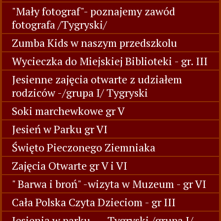
"Mały fotograf"- poznajemy zawód
fotografa /Tygryski/
Zumba Kids w naszym przedszkolu
Wycieczka do Miejskiej Biblioteki - gr. III
Jesienne zajęcia otwarte z udziałem
rodziców -/grupa I/ Tygryski
Soki marchewkowe gr V
Jesień w Parku gr VI
Święto Pieczonego Ziemniaka
Zajęcia Otwarte gr V i VI
" Barwa i broń" -wizyta w Muzeum - gr VI
Cała Polska Czyta Dzieciom - gr III
Jesienią w parku...- Tygryski /grupa I/