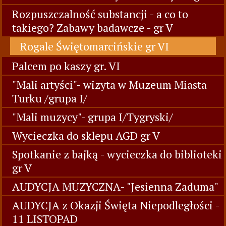
Rozpuszczalność substancji - a co to
takiego? Zabawy badawcze - gr V
Rogale Świętomarcińskie gr VI
Palcem po kaszy gr. VI
"Mali artyści"- wizyta w Muzeum Miasta
Turku /grupa I/
"Mali muzycy"- grupa I/Tygryski/
Wycieczka do sklepu AGD gr V
Spotkanie z bajką - wycieczka do biblioteki
gr V
AUDYCJA MUZYCZNA- "Jesienna Zaduma"
AUDYCJA z Okazji Święta Niepodległości -
11 LISTOPAD