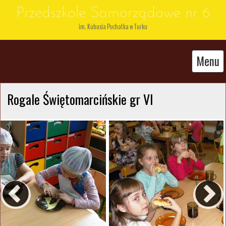
Przedszkole Samorządowe nr 6
im. Kubusia Puchatka w Turku
Menu
Rogale Świętomarcińskie gr VI