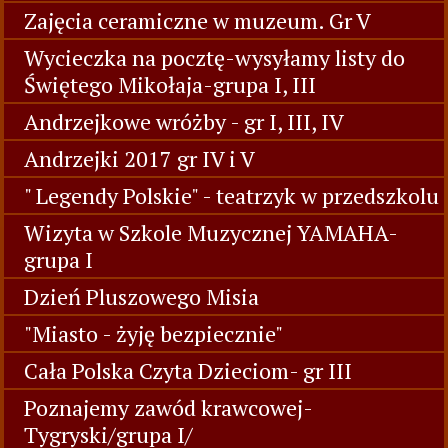
Zajęcia ceramiczne w muzeum. Gr V
Wycieczka na pocztę-wysyłamy listy do
Świętego Mikołaja-grupa I, III
Andrzejkowe wróżby - gr I, III, IV
Andrzejki 2017 gr IV i V
" Legendy Polskie" - teatrzyk w przedszkolu
Wizyta w Szkole Muzycznej YAMAHA-
grupa I
Dzień Pluszowego Misia
"Miasto - żyję bezpiecznie"
Cała Polska Czyta Dzieciom- gr III
Poznajemy zawód krawcowej-
Tygryski/grupa I/