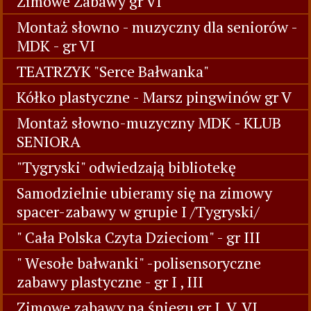
Zimowe Zabawy gr VI
Montaż słowno - muzyczny dla seniorów -
MDK - gr VI
TEATRZYK "Serce Bałwanka"
Kółko plastyczne - Marsz pingwinów gr V
Montaż słowno-muzyczny MDK - KLUB
SENIORA
"Tygryski" odwiedzają bibliotekę
Samodzielnie ubieramy się na zimowy
spacer-zabawy w grupie I /Tygryski/
" Cała Polska Czyta Dzieciom" - gr III
" Wesołe bałwanki" -polisensoryczne
zabawy plastyczne - gr I , III
Zimowe zabawy na śniegu gr I, V, VI