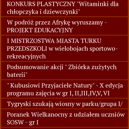
KONKURS PLASTYCZNY "Witaminki dla
chłopczyka i dziewczynki"
W podróż przez Afrykę wyruszamy -
PROJEKT EDUKACYJNY
I MISTRZOSTWA MIASTA TURKU
PRZEDSZKOLI w wielobojach sportowo-
rekreacyjnych
Podsumowanie akcji " Zbiórka zużytych
baterii"
" Kubusiowi Przyjaciele Natury" - X edycja
programu zajęcia w gr I, II,III,IV,V, VI
Tygryski szukają wiosny w parku/grupa I/
Poranek Wielkanocny z udziałem uczniów
SOSW - gr I