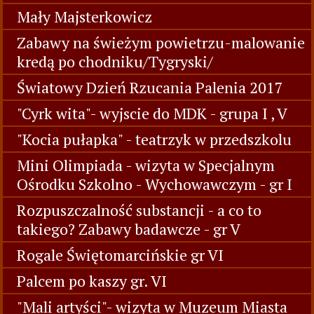
Mały Majsterkowicz
Zabawy na świeżym powietrzu-malowanie
kredą po chodniku/Tygryski/
Światowy Dzień Rzucania Palenia 2017
"Cyrk wita"- wyjscie do MDK - grupa I , V
"Kocia pułapka" - teatrzyk w przedszkolu
Mini Olimpiada - wizyta w Specjalnym
Ośrodku Szkolno - Wychowawczym - gr I
Rozpuszczalność substancji - a co to
takiego? Zabawy badawcze - gr V
Rogale Świętomarcińskie gr VI
Palcem po kaszy gr. VI
"Mali artyści"- wizyta w Muzeum Miasta