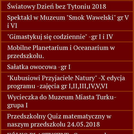
Światowy Dzień bez Tytoniu 2018
Spektakl w Muzeum "Smok Wawelski" gr V
i VI
"Gimastykuj się codziennie" -gr I i IV
Mobilne Planetarium i Oceanarium w
przedszkolu.
Sałatka owocowa -gr I
"Kubusiowi Przyjaciele Natury" -X edycja
programu -zajęcia gr I,II,III,IV,V,VI
Wycieczka do Muzeum Miasta Turku-
grupa I
Przedszkolny Quiz matematyczny w
naszym przedszkolu 24.05.2018