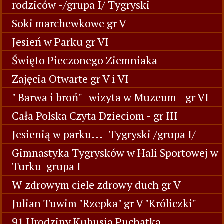
rodziców -/grupa I/ Tygryski
Soki marchewkowe gr V
Jesień w Parku gr VI
Święto Pieczonego Ziemniaka
Zajęcia Otwarte gr V i VI
" Barwa i broń" -wizyta w Muzeum - gr VI
Cała Polska Czyta Dzieciom - gr III
Jesienią w parku...- Tygryski /grupa I/
Gimnastyka Tygrysków w Hali Sportowej w
Turku-grupa I
W zdrowym ciele zdrowy duch gr V
Julian Tuwim "Rzepka" gr V "Króliczki"
91 Urodziny Kubusia Puchatka