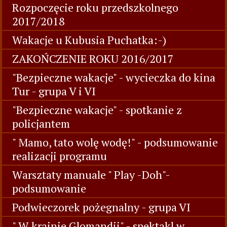
Rozpoczęcie roku przedszkolnego
2017/2018
Wakacje u Kubusia Puchatka:-)
ZAKOŃCZENIE ROKU 2016/2017
"Bezpieczne wakacje" - wycieczka do kina
Tur - grupa V i VI
"Bezpieczne wakacje" - spotkanie z
policjantem
" Mamo, tato wolę wodę!" - podsumowanie
realizacji programu
Warsztaty manuale " Play -Doh"-
podsumowanie
Podwieczorek pożegnalny - grupa VI
" W krainie Glomandii" - spektakl w