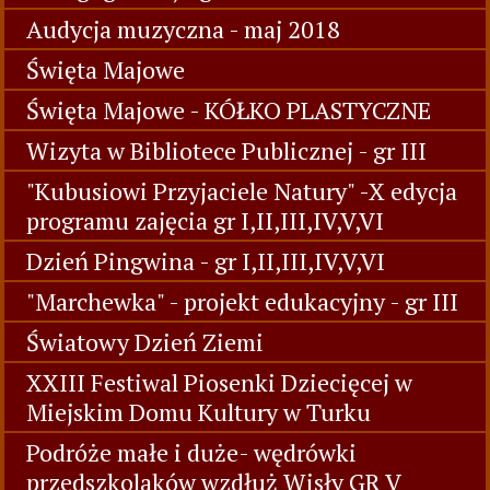
Audycja muzyczna - maj 2018
Święta Majowe
Święta Majowe - KÓŁKO PLASTYCZNE
Wizyta w Bibliotece Publicznej - gr III
"Kubusiowi Przyjaciele Natury" -X edycja
programu zajęcia gr I,II,III,IV,V,VI
Dzień Pingwina - gr I,II,III,IV,V,VI
"Marchewka" - projekt edukacyjny - gr III
Światowy Dzień Ziemi
XXIII Festiwal Piosenki Dziecięcej w
Miejskim Domu Kultury w Turku
Podróże małe i duże- wędrówki
przedszkolaków wzdłuż Wisły GR V