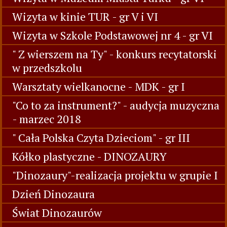
Wizyta w kinie TUR - gr V i VI
Wizyta w Szkole Podstawowej nr 4 - gr VI
" Z wierszem na Ty" - konkurs recytatorski
w przedszkolu
Warsztaty wielkanocne - MDK - gr I
"Co to za instrument?" - audycja muzyczna
- marzec 2018
" Cała Polska Czyta Dzieciom" - gr III
Kółko plastyczne - DINOZAURY
"Dinozaury"-realizacja projektu w grupie I
Dzień Dinozaura
Świat Dinozaurów