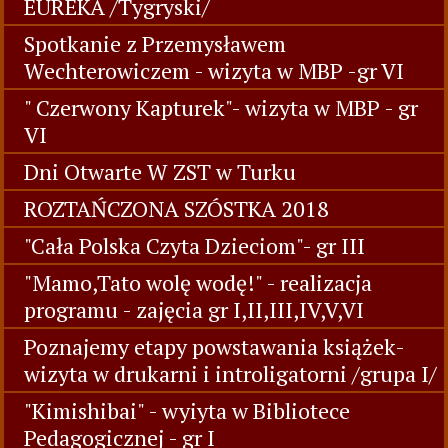
EUREKA /Tygryski/
Spotkanie z Przemysławem
Wechterowiczem - wizyta w MBP -gr VI
" Czerwony Kapturek"- wizyta w MBP - gr
VI
Dni Otwarte W ZST w Turku
ROZTAŃCZONA SZÓSTKA 2018
"Cała Polska Czyta Dzieciom"- gr III
"Mamo,Tato wolę wodę!" - realizacja
programu - zajęcia gr I,II,III,IV,V,VI
Poznajemy etapy powstawania książek-
wizyta w drukarni i introligatorni /grupa I/
"Kimishibai" - wyiyta w Bibliotece
Pedagogicznej - gr I