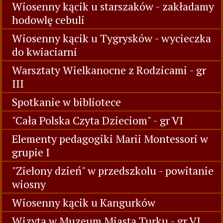
Wiosenny kącik u starszaków - zakładamy
hodowlę cebuli
Wiosenny kącik u Tygrysków - wycieczka
do kwiaciarni
Warsztaty Wielkanocne z Rodzicami - gr
III
Spotkanie w bibliotece
"Cała Polska Czyta Dzieciom" - gr VI
Elementy pedagogiki Marii Montessori w
grupie I
"Zielony dzień" w przedszkolu - powitanie
wiosny
Wiosenny kącik u Kangurków
Wizyta w Muzeum Miasta Turku - gr VI