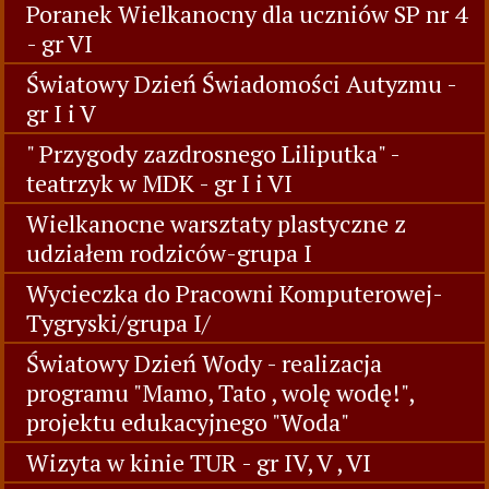
Poranek Wielkanocny dla uczniów SP nr 4
- gr VI
Światowy Dzień Świadomości Autyzmu -
gr I i V
" Przygody zazdrosnego Liliputka" -
teatrzyk w MDK - gr I i VI
Wielkanocne warsztaty plastyczne z
udziałem rodziców-grupa I
Wycieczka do Pracowni Komputerowej-
Tygryski/grupa I/
Światowy Dzień Wody - realizacja
programu "Mamo, Tato , wolę wodę!",
projektu edukacyjnego "Woda"
Wizyta w kinie TUR - gr IV, V , VI