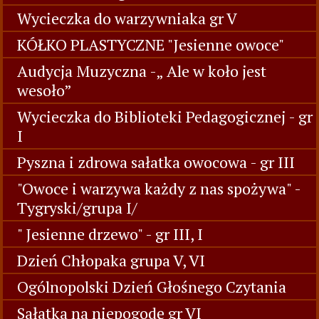
Wycieczka do warzywniaka gr V
KÓŁKO PLASTYCZNE "Jesienne owoce"
Audycja Muzyczna -„ Ale w koło jest
wesoło”
Wycieczka do Biblioteki Pedagogicznej - gr
I
Pyszna i zdrowa sałatka owocowa - gr III
"Owoce i warzywa każdy z nas spożywa" -
Tygryski/grupa I/
" Jesienne drzewo" - gr III, I
Dzień Chłopaka grupa V, VI
Ogólnopolski Dzień Głośnego Czytania
Sałatka na niepogodę gr VI