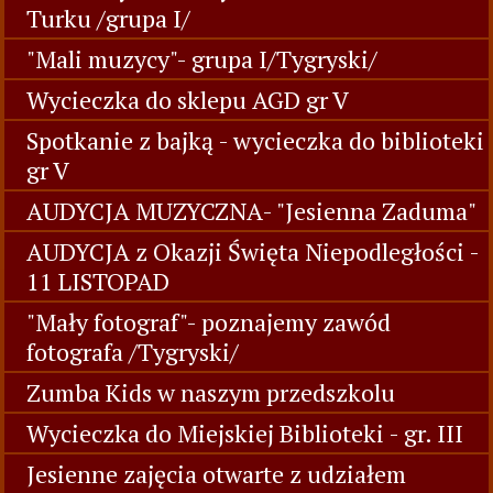
Turku /grupa I/
"Mali muzycy"- grupa I/Tygryski/
Wycieczka do sklepu AGD gr V
Spotkanie z bajką - wycieczka do biblioteki
gr V
AUDYCJA MUZYCZNA- "Jesienna Zaduma"
AUDYCJA z Okazji Święta Niepodległości -
11 LISTOPAD
"Mały fotograf"- poznajemy zawód
fotografa /Tygryski/
Zumba Kids w naszym przedszkolu
Wycieczka do Miejskiej Biblioteki - gr. III
Jesienne zajęcia otwarte z udziałem