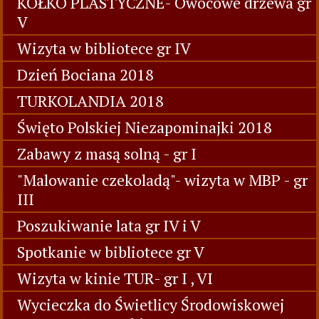
KÓŁKO PLASTYCZNE- Owocowe drzewa gr
V
Wizyta w bibliotece gr IV
Dzień Bociana 2018
TURKOLANDIA 2018
Święto Polskiej Niezapominajki 2018
Zabawy z masą solną - gr I
"Malowanie czekoladą"- wizyta w MBP - gr
III
Poszukiwanie lata gr IV i V
Spotkanie w bibliotece gr V
Wizyta w kinie TUR- gr I , VI
Wycieczka do Świetlicy Środowiskowej