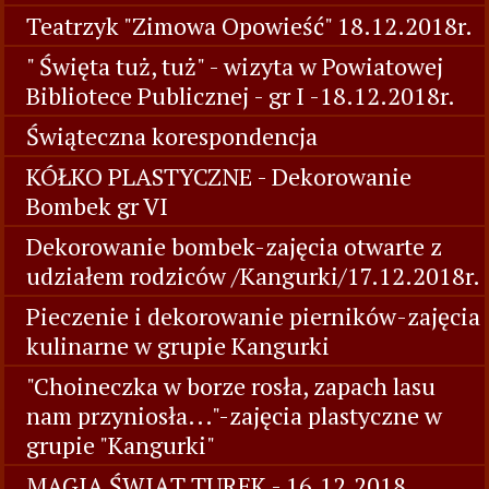
Teatrzyk "Zimowa Opowieść" 18.12.2018r.
" Święta tuż, tuż" - wizyta w Powiatowej
Bibliotece Publicznej - gr I -18.12.2018r.
Świąteczna korespondencja
KÓŁKO PLASTYCZNE - Dekorowanie
Bombek gr VI
Dekorowanie bombek-zajęcia otwarte z
udziałem rodziców /Kangurki/17.12.2018r.
Pieczenie i dekorowanie pierników-zajęcia
kulinarne w grupie Kangurki
"Choineczka w borze rosła, zapach lasu
nam przyniosła..."-zajęcia plastyczne w
grupie "Kangurki"
MAGIA ŚWIĄT TUREK - 16.12.2018