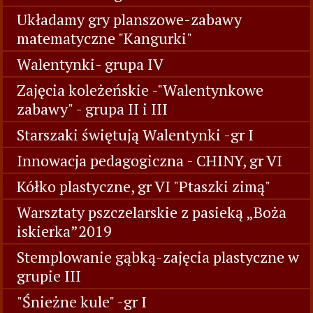
Układamy gry planszowe-zabawy
matematyczne "Kangurki"
Walentynki- grupa IV
Zajęcia koleżeńskie -"Walentynkowe
zabawy" - grupa II i III
Starszaki świętują Walentynki -gr I
Innowacja pedagogiczna - CHINY, gr VI
Kółko plastyczne, gr VI "Ptaszki zimą"
Warsztaty pszczelarskie z pasieką „Boża
iskierka”2019
Stemplowanie gąbką-zajęcia plastyczne w
grupie III
"Śnieżne kule" -gr I