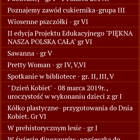
Poznajemy zawód cukiernika-grupa III
Wiosenne pszczółki - gr VI
II edycja Projektu Edukacyjnego "PIĘKNA
NASZA POLSKA CAŁA" gr VI
Sawanna - gr V
Pretty Woman - gr IV, V,VI
Spotkanie w bibliotece - gr. II, III, V
" Dzień Kobiet" - 08 marca 2019r.,
uroczystość w wykonaniu dzieci z gr I
Kółko plastyczne- przygotowania do Dnia
Kobiet. Gr VI
W prehistorycznym lesie - gr I
W świecie dinozaurów -wycieczka do