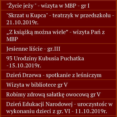
"Życie jeży " - wizyta w MBP - gr I
"Skrzat u Kupca" - teatrzyk w przedszkolu -
21.10.2019r.
„Z książką można wiele” - wizyta Pań z
MBP
Jesienne liście - gr.III
93 Urodziny Kubusia Puchatka
-15.10.2019r.
Dzień Drzewa - spotkanie z leśniczym
Wizyta w bibliotece gr V
Robimy zdrową sałatkę owocową gr V
Dzień Edukacji Narodowej - uroczystośc w
wykonaniu dzieci z gr. VI - 11.10.2019r.