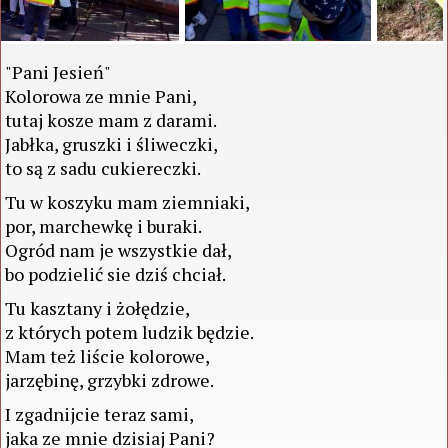
"Pani Jesień"
Kolorowa ze mnie Pani,
tutaj kosze mam z darami.
Jabłka, gruszki i śliweczki,
to są z sadu cukiereczki.
Tu w koszyku mam ziemniaki,
por, marchewkę i buraki.
Ogród nam je wszystkie dał,
bo podzielić sie dziś chciał.
Tu kasztany i żołędzie,
z których potem ludzik będzie.
Mam też liście kolorowe,
jarzębinę, grzybki zdrowe.
I zgadnijcie teraz sami,
jaka ze mnie dzisiaj Pani?