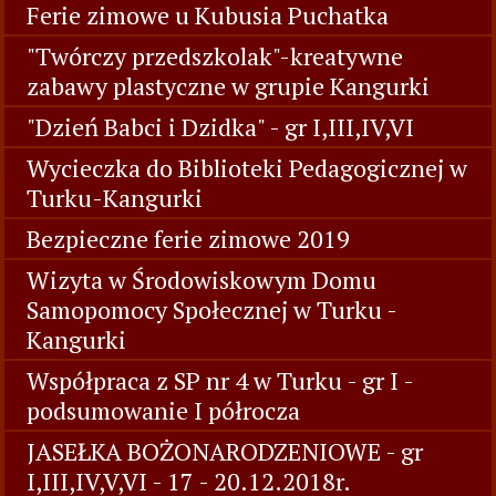
Ferie zimowe u Kubusia Puchatka
"Twórczy przedszkolak"-kreatywne
zabawy plastyczne w grupie Kangurki
"Dzień Babci i Dzidka" - gr I,III,IV,VI
Wycieczka do Biblioteki Pedagogicznej w
Turku-Kangurki
Bezpieczne ferie zimowe 2019
Wizyta w Środowiskowym Domu
Samopomocy Społecznej w Turku -
Kangurki
Współpraca z SP nr 4 w Turku - gr I -
podsumowanie I półrocza
JASEŁKA BOŻONARODZENIOWE - gr
I,III,IV,V,VI - 17 - 20.12.2018r.