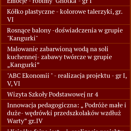
Emocje - robimy "Gnotka"- gr I
Kółko plastyczne - kolorowe talerzyki, gr.
VI
Rosnące balony -doświadczenia w grupie
"Kangurki"
Malowanie zabarwioną wodą na soli
kuchennej- zabawy twórcze w grupie
„Kangurki”
"ABC Ekonomii " - realizacja projektu - gr I,
V, VI
Wizyta Szkoły Podstawowej nr 4
Innowacja pedagogiczna: „ Podróże małe i
duże- wędrówki przedszkolaków wzdłuż
Warty” gr.IV