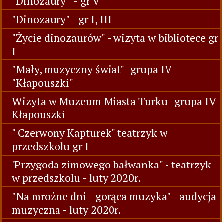
"Dinozaury " - gr V
"Dinozaury" - gr I, III
"Życie dinozaurów" - wizyta w bibliotece gr
I
"Mały, muzyczny świat"- grupa IV
"Kłapouszki"
Wizyta w Muzeum Miasta Turku- grupa IV
Kłapouszki
" Czerwony Kapturek" teatrzyk w
przedszkolu gr I
'Przygoda zimowego bałwanka" - teatrzyk
w przedszkolu - luty 2020r.
"Na mrożne dni - gorąca muzyka" - audycja
muzyczna - luty 2020r.