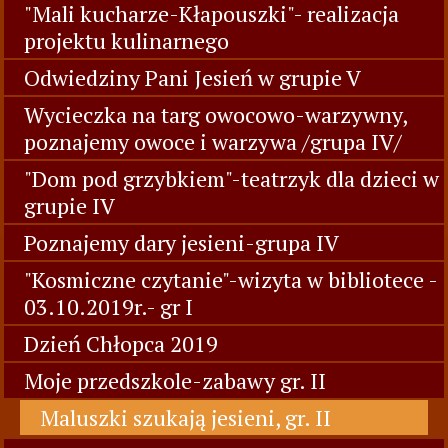
"Mali kucharze-Kłapouszki"- realizacja
projektu kulinarnego
Odwiedziny Pani Jesień w grupie V
Wycieczka na targ owocowo-warzywny,
poznajemy owoce i warzywa /grupa IV/
"Dom pod grzybkiem"-teatrzyk dla dzieci w
grupie IV
Poznajemy dary jesieni-grupa IV
"Kosmiczne czytanie"-wizyta w bibliotece -
03.10.2019r.- gr I
Dzień Chłopca 2019
Moje przedszkole-zabawy gr. II
Maluszki szukają jesieni, gr. II