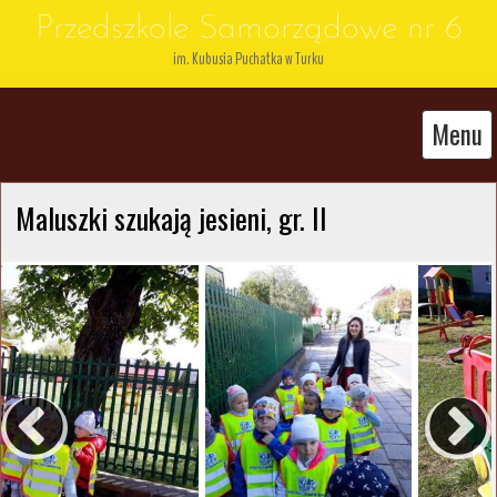
Przedszkole Samorządowe nr 6
im. Kubusia Puchatka w Turku
Menu
Maluszki szukają jesieni, gr. II