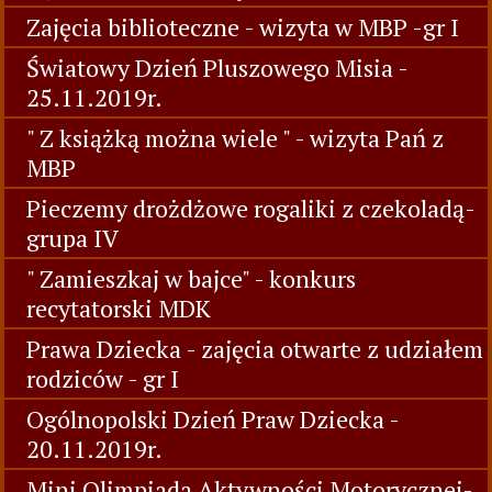
Zajęcia biblioteczne - wizyta w MBP -gr I
Światowy Dzień Pluszowego Misia -
25.11.2019r.
" Z książką można wiele " - wizyta Pań z
MBP
Pieczemy drożdżowe rogaliki z czekoladą-
grupa IV
" Zamieszkaj w bajce" - konkurs
recytatorski MDK
Prawa Dziecka - zajęcia otwarte z udziałem
rodziców - gr I
Ogólnopolski Dzień Praw Dziecka -
20.11.2019r.
Mini Olimpiada Aktywności Motorycznej-