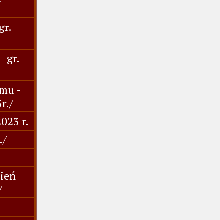
gr.
 gr.
mu -
r./
023 r.
./
ień
/