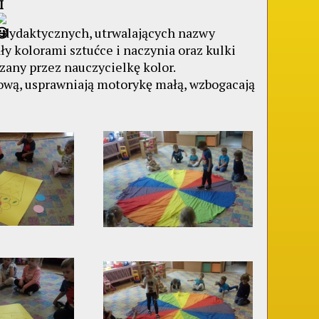
I
h dydaktycznych, utrwalających nazwy
y kolorami sztućce i naczynia oraz kulki
zany przez nauczycielkę kolor.
kową, usprawniają motorykę małą, wzbogacają