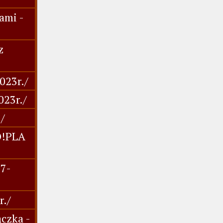
ami -
z
023r./
023r./
/
O!PLA
27-
r./
czka -