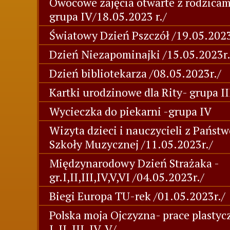
Owocowe zajęcia otwarte z rodzicam
grupa IV/18.05.2023 r./
Światowy Dzień Pszczół /19.05.2023
Dzień Niezapominajki /15.05.2023r.
Dzień bibliotekarza /08.05.2023r./
Kartki urodzinowe dla Rity- grupa III
Wycieczka do piekarni -grupa IV
Wizyta dzieci i nauczycieli z Państ
Szkoły Muzycznej /11.05.2023r./
Międzynarodowy Dzień Strażaka -
gr.I,II,III,IV,V,VI /04.05.2023r./
Biegi Europa TU-rek /01.05.2023r./
Polska moja Ojczyzna- prace plastyc
I, II, III, IV, V/