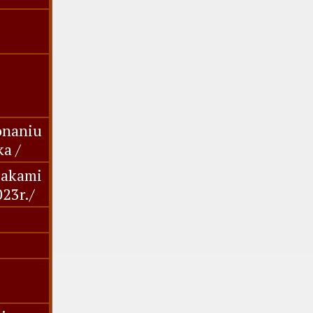
onaniu
ka /
żakami
23r./