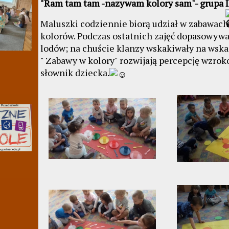
"Ram tam tam -nazywam kolory sam"- grupa I
Maluszki codziennie biorą udział w zabawac
kolorów. Podczas ostatnich zajęć dopasowywał
lodów; na chuście klanzy wskakiwały na wska
" Zabawy w kolory" rozwijają percepcję wzro
słownik dziecka.