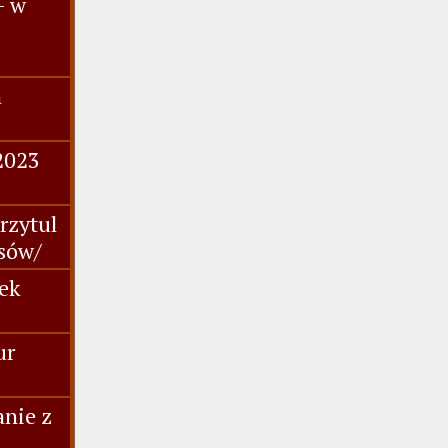
- w
a
2023
rzytul
asów/
nek
ur
anie z