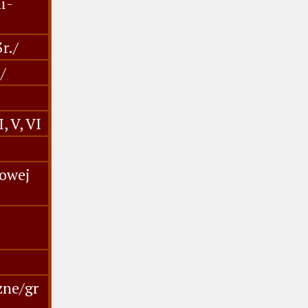
i-
r./
/
, V, VI
wowej
zne/gr