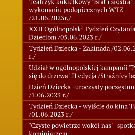
Teatrzyk kukiełkowy "Brat i siostra" 
wykonaniu podopiecznych WTZ
/21.06.2023r./
XXII Ogólnopolski Tydzień Czytani
Dzieciom /05.06.2023 r./
Tydzień Dziecka - Żakinada /02.06.
r./
Udział w ogólnopolskiej kampanii "P
się do drzewa" II edycja /Strażnicy l
Dzień Dziecka -uroczysty poczęstu
/1.06.2023 r./
Tydzień Dziecka - wyjście do kina T
/01.06.2023 r./
"Czyste powietrze wokół nas"- spotk
kominiarzem