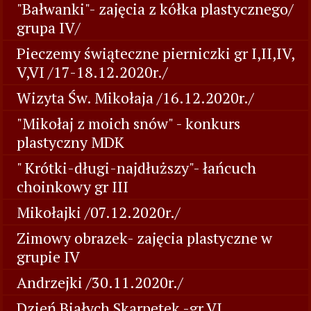
"Bałwanki"- zajęcia z kółka plastycznego/
grupa IV/
Pieczemy świąteczne pierniczki gr I,II,IV,
V,VI /17-18.12.2020r./
Wizyta Św. Mikołaja /16.12.2020r./
"Mikołaj z moich snów" - konkurs
plastyczny MDK
" Krótki-długi-najdłuższy"- łańcuch
choinkowy gr III
Mikołajki /07.12.2020r./
Zimowy obrazek- zajęcia plastyczne w
grupie IV
Andrzejki /30.11.2020r./
Dzień Białych Skarpetek -gr VI