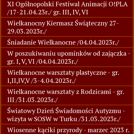
XI Ogólnopolski Festiwal Animacji O!PLA
/17-21.04.23r./ gr. III, IV, VI
Wielkanocny Kiermasz Świąteczny 27-
29.03.2023r./
Śniadanie Wielkanocne /04.04.2023r./
W poszukiwaniu upominków od zajączka -
gr. I, V, VI /04.04.2023r./
Wielkanocne warsztaty plastyczne - gr.
I,II,IV,V /3-4.04.2023r./
Wielkanocne warsztaty z Rodzicami - gr.
III /31.03.2023r./
Światowy Dzień Świadomości Autyzmu -
wizyta w SOSW w Turku /31.03.2023r./
Wiosenne kąciki przyrody - marzec 2023 r.