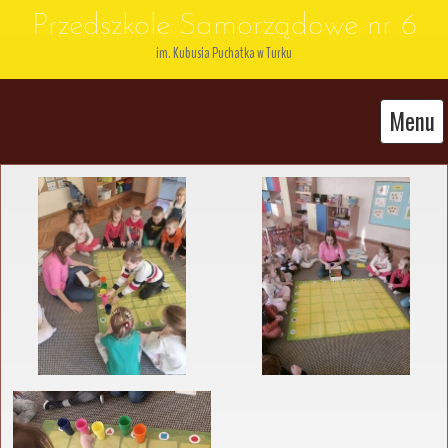
Przedszkole Samorządowe nr 6
im. Kubusia Puchatka w Turku
Menu