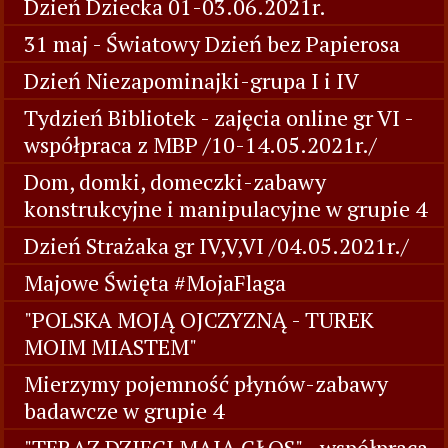
Dzień Dziecka 01-03.06.2021r.
31 maj - Światowy Dzień bez Papierosa
Dzień Niezapominajki-grupa I i IV
Tydzień Bibliotek - zajęcia online gr VI -
współpraca z MBP /10-14.05.2021r./
Dom, domki, domeczki-zabawy
konstrukcyjne i manipulacyjne w grupie 4
Dzień Strażaka gr IV,V,VI /04.05.2021r./
Majowe Święta #MojaFlaga
"POLSKA MOJĄ OJCZYZNĄ - TUREK
MOIM MIASTEM"
Mierzymy pojemność płynów-zabawy
badawcze w grupie 4
"TERAZ DZIECI MAJĄ GŁOS" - współpraca