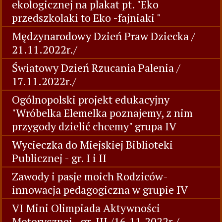
ekologicznej na plakat pt. "Eko
przedszkolaki to Eko -fajniaki "
Mędzynarodowy Dzień Praw Dziecka /
21.11.2022r./
Światowy Dzień Rzucania Palenia /
17.11.2022r./
Ogólnopolski projekt edukacyjny
"Wróbelka Elemelka poznajemy, z nim
przygody dzielić chcemy" grupa IV
Wycieczka do Miejskiej Biblioteki
Publicznej - gr. I i II
Zawody i pasje moich Rodziców-
innowacja pedagogiczna w grupie IV
VI Mini Olimpiada Aktywności
Motorycznej - gr. III /16.11.2022r./