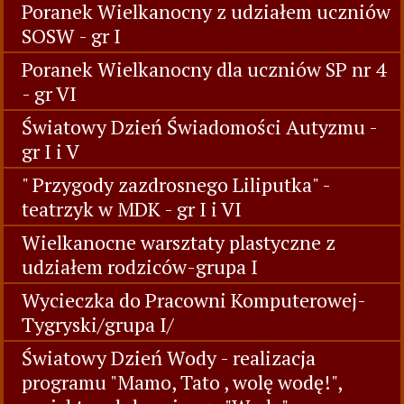
Poranek Wielkanocny z udziałem uczniów
SOSW - gr I
Poranek Wielkanocny dla uczniów SP nr 4
- gr VI
Światowy Dzień Świadomości Autyzmu -
gr I i V
" Przygody zazdrosnego Liliputka" -
teatrzyk w MDK - gr I i VI
Wielkanocne warsztaty plastyczne z
udziałem rodziców-grupa I
Wycieczka do Pracowni Komputerowej-
Tygryski/grupa I/
Światowy Dzień Wody - realizacja
programu "Mamo, Tato , wolę wodę!",