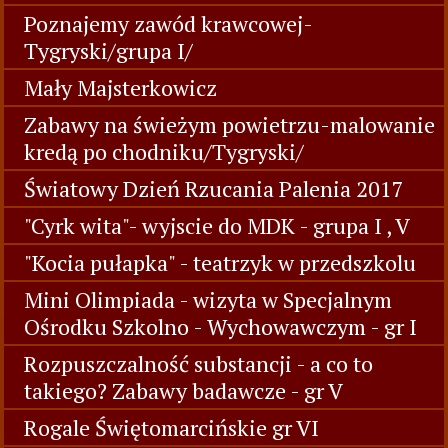
Poznajemy zawód krawcowej-
Tygryski/grupa I/
Mały Majsterkowicz
Zabawy na świeżym powietrzu-malowanie
kredą po chodniku/Tygryski/
Światowy Dzień Rzucania Palenia 2017
"Cyrk wita"- wyjscie do MDK - grupa I , V
"Kocia pułapka" - teatrzyk w przedszkolu
Mini Olimpiada - wizyta w Specjalnym
Ośrodku Szkolno - Wychowawczym - gr I
Rozpuszczalność substancji - a co to
takiego? Zabawy badawcze - gr V
Rogale Świętomarcińskie gr VI