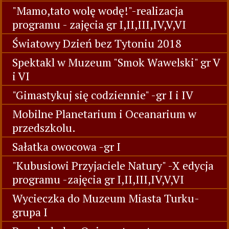
"Mamo,tato wolę wodę!"-realizacja
programu - zajęcia gr I,II,III,IV,V,VI
Światowy Dzień bez Tytoniu 2018
Spektakl w Muzeum "Smok Wawelski" gr V
i VI
"Gimastykuj się codziennie" -gr I i IV
Mobilne Planetarium i Oceanarium w
przedszkolu.
Sałatka owocowa -gr I
"Kubusiowi Przyjaciele Natury" -X edycja
programu -zajęcia gr I,II,III,IV,V,VI
Wycieczka do Muzeum Miasta Turku-
grupa I