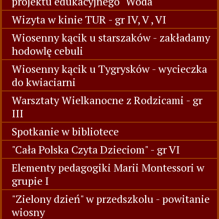
projektu edukacyjnego "Woda"
Wizyta w kinie TUR - gr IV, V , VI
Wiosenny kącik u starszaków - zakładamy
hodowlę cebuli
Wiosenny kącik u Tygrysków - wycieczka
do kwiaciarni
Warsztaty Wielkanocne z Rodzicami - gr
III
Spotkanie w bibliotece
"Cała Polska Czyta Dzieciom" - gr VI
Elementy pedagogiki Marii Montessori w
grupie I
"Zielony dzień" w przedszkolu - powitanie
wiosny