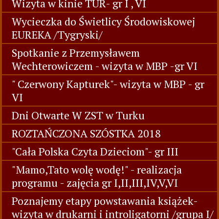
Wizyta w kinie TUR- gr I , VI
Wycieczka do Świetlicy Środowiskowej
EUREKA /Tygryski/
Spotkanie z Przemysławem
Wechterowiczem - wizyta w MBP -gr VI
" Czerwony Kapturek"- wizyta w MBP - gr
VI
Dni Otwarte W ZST w Turku
ROZTAŃCZONA SZÓSTKA 2018
"Cała Polska Czyta Dzieciom"- gr III
"Mamo,Tato wolę wodę!" - realizacja
programu - zajęcia gr I,II,III,IV,V,VI
Poznajemy etapy powstawania książek-
wizyta w drukarni i introligatorni /grupa I/