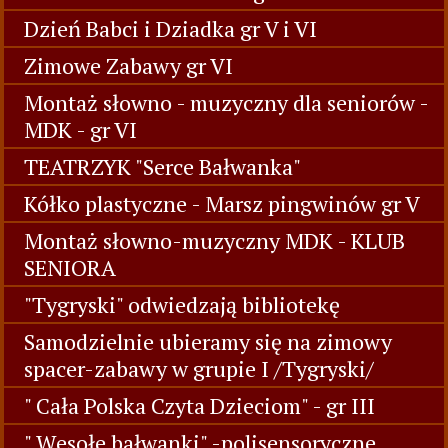
Dzień Babci i Dziadka gr V i VI
Zimowe Zabawy gr VI
Montaż słowno - muzyczny dla seniorów -
MDK - gr VI
TEATRZYK "Serce Bałwanka"
Kółko plastyczne - Marsz pingwinów gr V
Montaż słowno-muzyczny MDK - KLUB
SENIORA
"Tygryski" odwiedzają bibliotekę
Samodzielnie ubieramy się na zimowy
spacer-zabawy w grupie I /Tygryski/
" Cała Polska Czyta Dzieciom" - gr III
" Wesołe bałwanki" -polisensoryczne