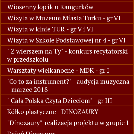
Wiosenny kącik u Kangurków
Wizyta w Muzeum Miasta Turku - gr VI
Wizyta w kinie TUR - gr V i VI
Wizyta w Szkole Podstawowej nr 4 - gr VI
" Z wierszem na Ty" - konkurs recytatorski
w przedszkolu
Warsztaty wielkanocne - MDK - gr I
"Co to za instrument?" - audycja muzyczna
- marzec 2018
" Cała Polska Czyta Dzieciom" - gr III
Kółko plastyczne - DINOZAURY
"Dinozaury"-realizacja projektu w grupie I
Dzień Dinozaura