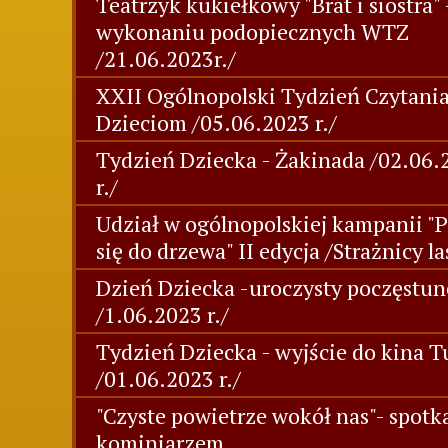
Teatrzyk kukiełkowy "Brat i siostra" 
wykonaniu podopiecznych WTZ
/21.06.2023r./
XXII Ogólnopolski Tydzień Czytani
Dzieciom /05.06.2023 r./
Tydzień Dziecka - Żakinada /02.06.
r./
Udział w ogólnopolskiej kampanii "P
się do drzewa" II edycja /Strażnicy l
Dzień Dziecka -uroczysty poczęstu
/1.06.2023 r./
Tydzień Dziecka - wyjście do kina T
/01.06.2023 r./
"Czyste powietrze wokół nas"- spotk
kominiarzem