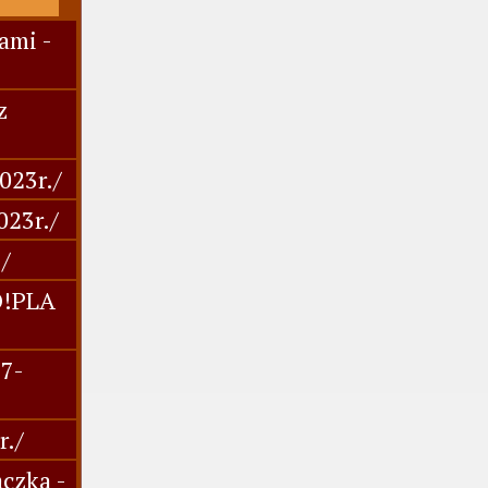
ami -
z
023r./
023r./
/
O!PLA
27-
r./
czka -