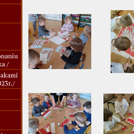
onaniu
ka /
żakami
23r./