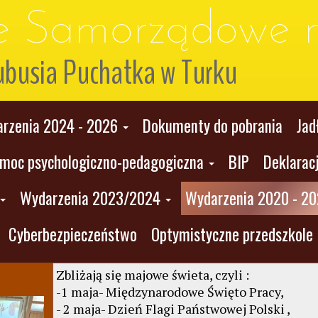
le Samorządowe n
ubusia Puchatka w Turku
rzenia 2024 - 2026
Dokumenty do pobrania
Jad
moc psychologiczno-pedagogiczna
BIP
Deklarac
Wydarzenia 2023/2024
Wydarzenia 2020 - 2
Cyberbezpieczeństwo
Optymistyczne przedszkole
Zbliżają się majowe świeta, czyli :
-1 maja- Międzynarodowe Święto Pracy,
- 2 maja- Dzień Flagi Państwowej Polski ,