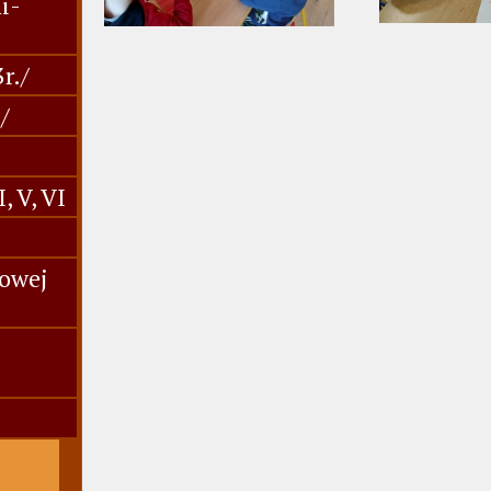
i-
r./
/
, V, VI
wowej