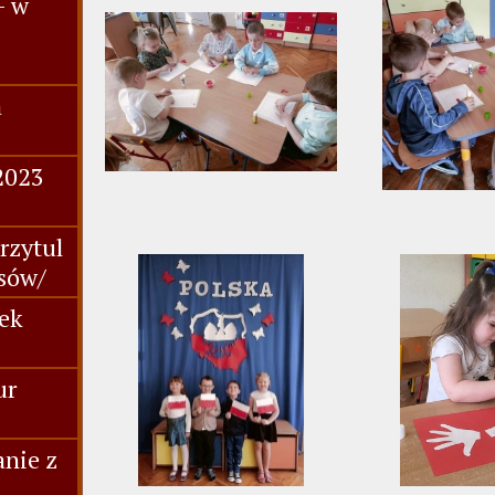
- w
a
2023
rzytul
asów/
nek
ur
anie z