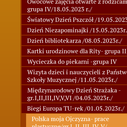
Owocowe zajęcia otwarte z rodzicam
grupa IV/18.05.2023 r./
Światowy Dzień Pszczół /19.05.2023
Dzień Niezapominajki /15.05.2023r.
Dzień bibliotekarza /08.05.2023r./
Kartki urodzinowe dla Rity- grupa III
Wycieczka do piekarni -grupa IV
Wizyta dzieci i nauczycieli z Państ
Szkoły Muzycznej /11.05.2023r./
Międzynarodowy Dzień Strażaka -
gr.I,II,III,IV,V,VI /04.05.2023r./
Biegi Europa TU-rek /01.05.2023r./
Polska moja Ojczyzna- prace
plastyczne/gr I, II, III, IV, V/