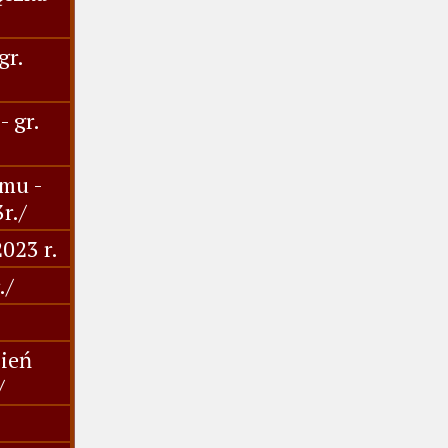
gr.
 gr.
mu -
r./
023 r.
./
ień
/