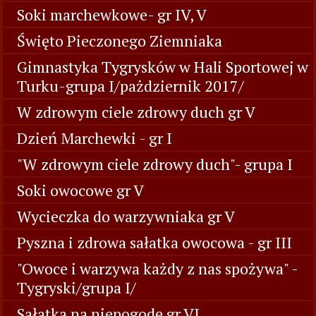
Soki marchewkowe- gr IV, V
Święto Pieczonego Ziemniaka
Gimnastyka Tygrysków w Hali Sportowej w
Turku-grupa I/pażdziernik 2017/
W zdrowym ciele zdrowy duch gr V
Dzień Marchewki - gr I
"W zdrowym ciele zdrowy duch"- grupa I
Soki owocowe gr V
Wycieczka do warzywniaka gr V
Pyszna i zdrowa sałatka owocowa - gr III
"Owoce i warzywa każdy z nas spożywa" -
Tygryski/grupa I/
Sałatka na niepogodę gr VI