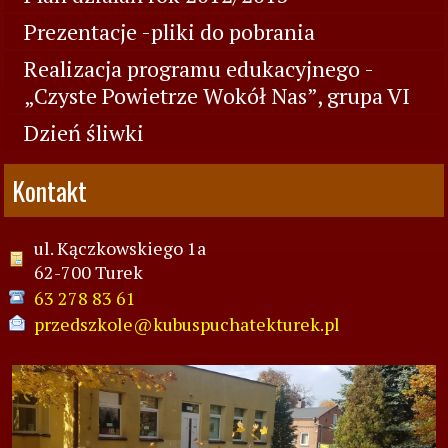
Prezentacje -pliki do pobrania
Realizacja programu edukacyjnego -
„Czyste Powietrze Wokół Nas”, grupa VI
Dzień śliwki
Kontakt
ul. Kączkowskiego 1a
62-700 Turek
63 278 83 61
przedszkole@kubuspuchatekturek.pl