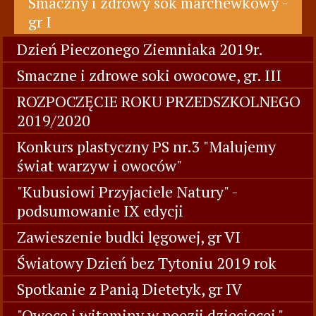
Smaczny i zdrowy sok marchewkowy -
gr I
Dzień Pieczonego Ziemniaka 2019r.
Smaczne i zdrowe soki owocowe, gr. III
ROZPOCZĘCIE ROKU PRZEDSZKOLNEGO
2019/2020
Konkurs plastyczny PS nr.3 "Malujemy
świat warzyw i owoców"
"Kubusiowi Przyjaciele Natury" -
podsumowanie IX edycji
Zawieszenie budki lęgowej, gr VI
Światowy Dzień bez Tytoniu 2019 rok
Spotkanie z Panią Dietetyk, gr IV
"Owoce i witaminy w poezji dziecięcej "-