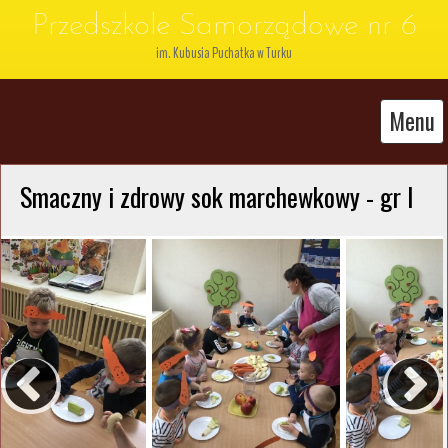
Przedszkole Samorządowe nr 6
im. Kubusia Puchatka w Turku
Menu
 Smaczny i zdrowy sok marchewkowy - gr I