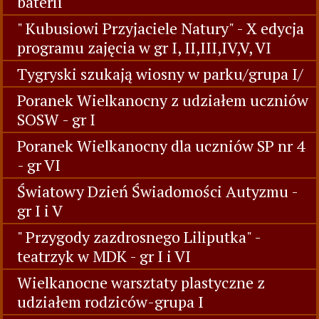
baterii"
" Kubusiowi Przyjaciele Natury" - X edycja
programu zajęcia w gr I, II,III,IV,V, VI
Tygryski szukają wiosny w parku/grupa I/
Poranek Wielkanocny z udziałem uczniów
SOSW - gr I
Poranek Wielkanocny dla uczniów SP nr 4
- gr VI
Światowy Dzień Świadomości Autyzmu -
gr I i V
" Przygody zazdrosnego Liliputka" -
teatrzyk w MDK - gr I i VI
Wielkanocne warsztaty plastyczne z
udziałem rodziców-grupa I