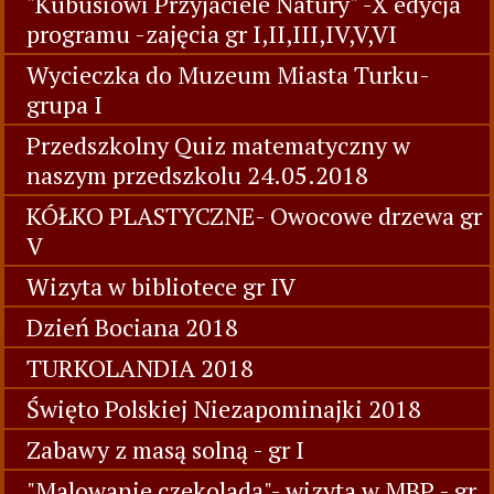
"Kubusiowi Przyjaciele Natury" -X edycja
programu -zajęcia gr I,II,III,IV,V,VI
Wycieczka do Muzeum Miasta Turku-
grupa I
Przedszkolny Quiz matematyczny w
naszym przedszkolu 24.05.2018
KÓŁKO PLASTYCZNE- Owocowe drzewa gr
V
Wizyta w bibliotece gr IV
Dzień Bociana 2018
TURKOLANDIA 2018
Święto Polskiej Niezapominajki 2018
Zabawy z masą solną - gr I
"Malowanie czekoladą"- wizyta w MBP - gr