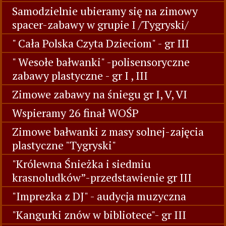
Samodzielnie ubieramy się na zimowy
spacer-zabawy w grupie I /Tygryski/
" Cała Polska Czyta Dzieciom" - gr III
" Wesołe bałwanki" -polisensoryczne
zabawy plastyczne - gr I , III
Zimowe zabawy na śniegu gr I, V, VI
Wspieramy 26 finał WOŚP
Zimowe bałwanki z masy solnej-zajęcia
plastyczne "Tygryski"
"Królewna Śnieżka i siedmiu
krasnoludków”-przedstawienie gr III
"Imprezka z DJ" - audycja muzyczna
"Kangurki znów w bibliotece"- gr III