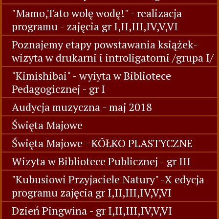
"Mamo,Tato wolę wodę!" - realizacja
programu - zajęcia gr I,II,III,IV,V,VI
Poznajemy etapy powstawania książek-
wizyta w drukarni i introligatorni /grupa I/
"Kimishibai" - wyiyta w Bibliotece
Pedagogicznej - gr I
Audycja muzyczna - maj 2018
Święta Majowe
Święta Majowe - KÓŁKO PLASTYCZNE
Wizyta w Bibliotece Publicznej - gr III
"Kubusiowi Przyjaciele Natury" -X edycja
programu zajęcia gr I,II,III,IV,V,VI
Dzień Pingwina - gr I,II,III,IV,V,VI