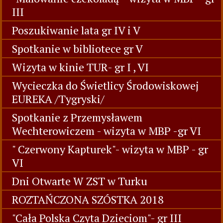
III
Poszukiwanie lata gr IV i V
Spotkanie w bibliotece gr V
Wizyta w kinie TUR- gr I , VI
Wycieczka do Świetlicy Środowiskowej
EUREKA /Tygryski/
Spotkanie z Przemysławem
Wechterowiczem - wizyta w MBP -gr VI
" Czerwony Kapturek"- wizyta w MBP - gr
VI
Dni Otwarte W ZST w Turku
ROZTAŃCZONA SZÓSTKA 2018
"Cała Polska Czyta Dzieciom"- gr III