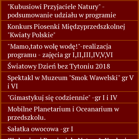
"Kubusiowi Przyjaciele Natury" -
podsumowanie udziału w programie
Konkurs Piosenki Międzyprzedszkolnej
"Kwiaty Polskie"
"Mamo,tato wolę wodę!"-realizacja
programu - zajęcia gr I,II,III,IV,V,VI
Światowy Dzień bez Tytoniu 2018
Spektakl w Muzeum "Smok Wawelski" gr V
i VI
"Gimastykuj się codziennie" -gr I i IV
Mobilne Planetarium i Oceanarium w
przedszkolu.
Sałatka owocowa -gr I