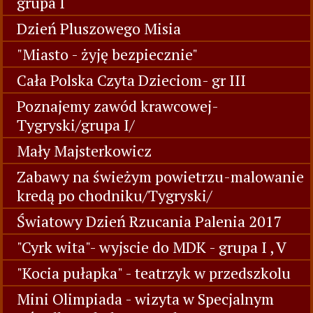
grupa I
Dzień Pluszowego Misia
"Miasto - żyję bezpiecznie"
Cała Polska Czyta Dzieciom- gr III
Poznajemy zawód krawcowej-
Tygryski/grupa I/
Mały Majsterkowicz
Zabawy na świeżym powietrzu-malowanie
kredą po chodniku/Tygryski/
Światowy Dzień Rzucania Palenia 2017
"Cyrk wita"- wyjscie do MDK - grupa I , V
"Kocia pułapka" - teatrzyk w przedszkolu
Mini Olimpiada - wizyta w Specjalnym