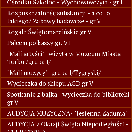
Ośrodku Szkolno - Wychowawczym - gr I
Rozpuszczalność substancji - a co to
takiego? Zabawy badawcze - gr V
Rogale Świętomarcińskie gr VI
Palcem po kaszy gr. VI
"Mali artyści"- wizyta w Muzeum Miasta
Turku /grupa I/
"Mali muzycy"- grupa I/Tygryski/
Wycieczka do sklepu AGD gr V
Spotkanie z bajką - wycieczka do biblioteki
gr V
AUDYCJA MUZYCZNA- "Jesienna Zaduma"
AUDYCJA z Okazji Święta Niepodległości -
11 LISTOPAD