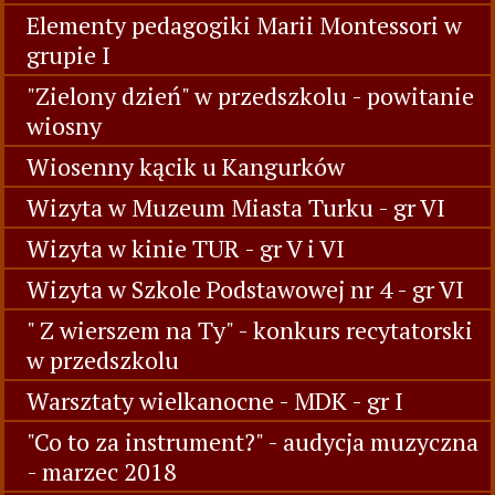
Elementy pedagogiki Marii Montessori w
grupie I
"Zielony dzień" w przedszkolu - powitanie
wiosny
Wiosenny kącik u Kangurków
Wizyta w Muzeum Miasta Turku - gr VI
Wizyta w kinie TUR - gr V i VI
Wizyta w Szkole Podstawowej nr 4 - gr VI
" Z wierszem na Ty" - konkurs recytatorski
w przedszkolu
Warsztaty wielkanocne - MDK - gr I
"Co to za instrument?" - audycja muzyczna
- marzec 2018