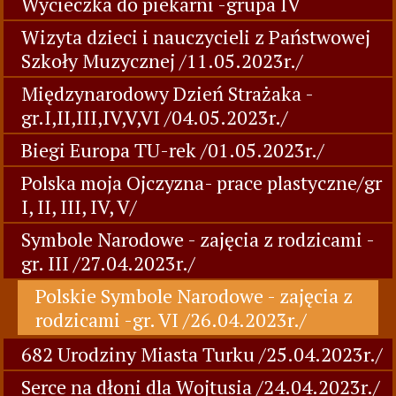
Wycieczka do piekarni -grupa IV
Wizyta dzieci i nauczycieli z Państwowej
Szkoły Muzycznej /11.05.2023r./
Międzynarodowy Dzień Strażaka -
gr.I,II,III,IV,V,VI /04.05.2023r./
Biegi Europa TU-rek /01.05.2023r./
Polska moja Ojczyzna- prace plastyczne/gr
I, II, III, IV, V/
Symbole Narodowe - zajęcia z rodzicami -
gr. III /27.04.2023r./
Polskie Symbole Narodowe - zajęcia z
rodzicami -gr. VI /26.04.2023r./
682 Urodziny Miasta Turku /25.04.2023r./
Serce na dłoni dla Wojtusia /24.04.2023r./