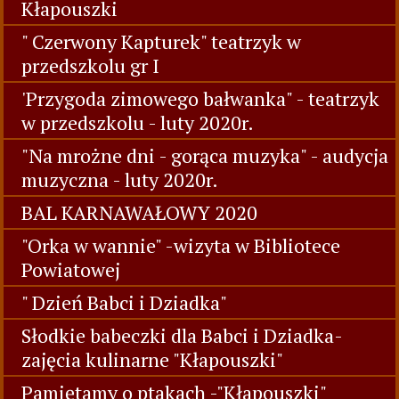
Kłapouszki
" Czerwony Kapturek" teatrzyk w
przedszkolu gr I
'Przygoda zimowego bałwanka" - teatrzyk
w przedszkolu - luty 2020r.
"Na mrożne dni - gorąca muzyka" - audycja
muzyczna - luty 2020r.
BAL KARNAWAŁOWY 2020
"Orka w wannie" -wizyta w Bibliotece
Powiatowej
" Dzień Babci i Dziadka"
Słodkie babeczki dla Babci i Dziadka-
zajęcia kulinarne "Kłapouszki"
Pamiętamy o ptakach -"Kłapouszki"