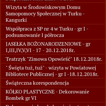
Wizyta w Środowiskowym Domu
Samopomocy Społecznej w Turku -
Kangurki
Współpraca z SP nr 4 w Turku - gr I -
podsumowanie I półrocza
JASEŁKA BOŻONARODZENIOWE - gr
I,III,IV,V,VI - 17 - 20.12.2018r.
Teatrzyk "Zimowa Opowieść" 18.12.2018r.
" Święta tuż, tuż" - wizyta w Powiatowej
Bibliotece Publicznej - gr I -18.12.2018r.
Świąteczna korespondencja
KÓŁKO PLASTYCZNE - Dekorowanie
Bombek gr VI