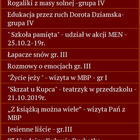
Rogaliki z masy solnej -grupa IV
Edukacja przez ruch Dorota Dziamska-
grupa IV
" Szkoła pamięta" - udział w akcji MEN -
25.10.2-19r.
Łapacze snów gr. III
Rozmowy o emocjach gr. III
"Życie jeży " - wizyta w MBP - gr I
"Skrzat u Kupca" - teatrzyk w przedszkolu -
21.10.2019r.
„Z książką można wiele” - wizyta Pań z
MBP
Jesienne liście - gr.III