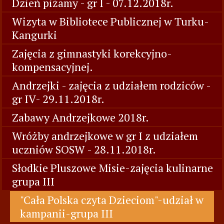
Dzień piżamy - gr I - 07.12.2018r.
Wizyta w Bibliotece Publicznej w Turku-
Kangurki
Zajęcia z gimnastyki korekcyjno-
kompensacyjnej.
Andrzejki - zajęcia z udziałem rodziców -
gr IV- 29.11.2018r.
Zabawy Andrzejkowe 2018r.
Wróżby andrzejkowe w gr I z udziałem
uczniów SOSW - 28.11.2018r.
Słodkie Pluszowe Misie-zajęcia kulinarne
grupa III
"Cała Polska czyta Dzieciom"-udział w
kampanii-grupa III