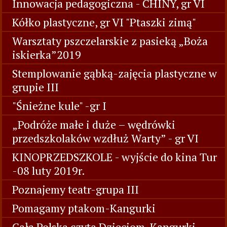
Innowacja pedagogiczna - CHINY, gr VI
Kółko plastyczne, gr VI "Ptaszki zimą"
Warsztaty pszczelarskie z pasieką „Boża
iskierka”2019
Stemplowanie gąbką-zajęcia plastyczne w
grupie III
"Śnieżne kule" -gr I
„Podróże małe i duże – wędrówki
przedszkolaków wzdłuż Warty” - gr VI
KINOPRZEDSZKOLE - wyjście do kina Tur
-08 luty 2019r.
Poznajemy teatr-grupa III
Pomagamy ptakom-Kangurki
Cała Polska czyta Dzieciom-Kangurki