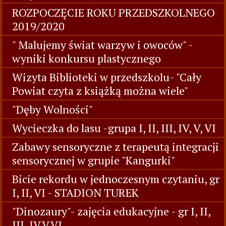
ROZPOCZĘCIE ROKU PRZEDSZKOLNEGO
2019/2020
" Malujemy świat warzyw i owoców" -
wyniki konkursu plastycznego
Wizyta Biblioteki w przedszkolu- "Cały
Powiat czyta z książką można wiele"
"Dęby Wolności"
Wycieczka do lasu -grupa I, II, III, IV, V, VI
Zabawy sensoryczne z terapeutą integracji
sensorycznej w grupie "Kangurki"
Bicie rekordu w jednoczesnym czytaniu, gr
I, II, VI - STADION TUREK
"Dinozaury"- zajęcia edukacyjne - gr I, II,
III, IV,V,VI