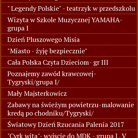
" Legendy Polskie" - teatrzyk w przedszkolu
Wizyta w Szkole Muzycznej YAMAHA-
grupa I
Dzień Pluszowego Misia
"Miasto - żyję bezpiecznie"
Cała Polska Czyta Dzieciom- gr III
Poznajemy zawód krawcowej-
Tygryski/grupa I/
Mały Majsterkowicz
Zabawy na świeżym powietrzu-malowanie
kredą po chodniku/Tygryski/
Światowy Dzień Rzucania Palenia 2017
"Cyrk wita"- wyjscie do MDK - grupa I , V