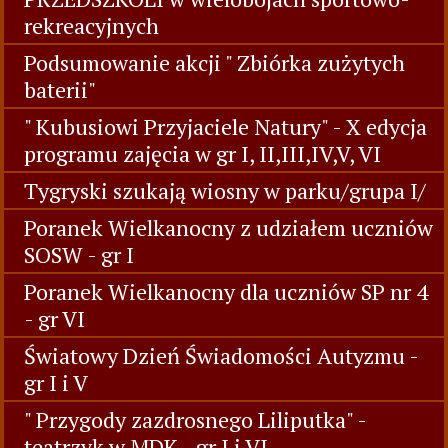
rekreacyjnych
Podsumowanie akcji " Zbiórka zużytych
baterii"
" Kubusiowi Przyjaciele Natury" - X edycja
programu zajęcia w gr I, II,III,IV,V, VI
Tygryski szukają wiosny w parku/grupa I/
Poranek Wielkanocny z udziałem uczniów
SOSW - gr I
Poranek Wielkanocny dla uczniów SP nr 4
- gr VI
Światowy Dzień Świadomości Autyzmu -
gr I i V
" Przygody zazdrosnego Liliputka" -
teatrzyk w MDK - gr I i VI