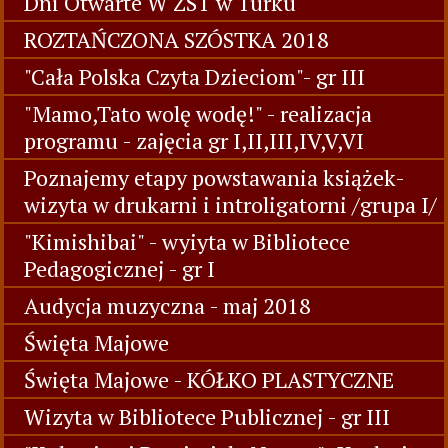
Dni Otwarte W ZST w Turku
ROZTAŃCZONA SZÓSTKA 2018
"Cała Polska Czyta Dzieciom"- gr III
"Mamo,Tato wolę wodę!" - realizacja
programu - zajęcia gr I,II,III,IV,V,VI
Poznajemy etapy powstawania książek-
wizyta w drukarni i introligatorni /grupa I/
"Kimishibai" - wyiyta w Bibliotece
Pedagogicznej - gr I
Audycja muzyczna - maj 2018
Święta Majowe
Święta Majowe - KÓŁKO PLASTYCZNE
Wizyta w Bibliotece Publicznej - gr III