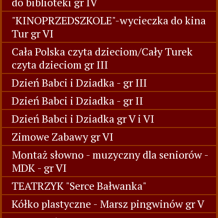
do biblioteki gr IV
"KINOPRZEDSZKOLE"-wycieczka do kina
Tur gr VI
Cała Polska czyta dzieciom/Cały Turek
czyta dzieciom gr III
Dzień Babci i Dziadka - gr III
Dzień Babci i Dziadka - gr II
Dzień Babci i Dziadka gr V i VI
Zimowe Zabawy gr VI
Montaż słowno - muzyczny dla seniorów -
MDK - gr VI
TEATRZYK "Serce Bałwanka"
Kółko plastyczne - Marsz pingwinów gr V