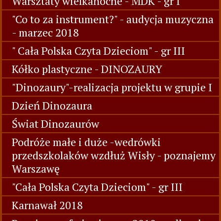
Warsztaty wielkanocne - MDK - gr I
"Co to za instrument?" - audycja muzyczna
- marzec 2018
" Cała Polska Czyta Dzieciom" - gr III
Kółko plastyczne - DINOZAURY
"Dinozaury"-realizacja projektu w grupie I
Dzień Dinozaura
Świat Dinozaurów
Podróże małe i duże -wedrówki
przedszkolaków wzdłuż Wisły - poznajemy
Warszawę
"Cała Polska Czyta Dzieciom" - gr III
Karnawał 2018