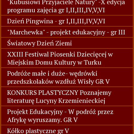
"Kubusiowi Przyjaciele Natury" -X edycja
programu zajęcia gr I,II,III,IV,V,VI
Dzień Pingwina - gr I,II,III,IV,V,VI
"Marchewka" - projekt edukacyjny - gr III
Światowy Dzień Ziemi
XXIII Festiwal Piosenki Dziecięcej w
Miejskim Domu Kultury w Turku
Podróże małe i duże- wędrówki
przedszkolaków wzdłuż Wisły GR V
KONKURS PLASTYCZNY Poznajemy
literaturę Lucyny Krzemienieckiej
Projekt Edukacyjny - W podróż przez
Afrykę wyruszamy. GR V
Kółko plastyczne gr V