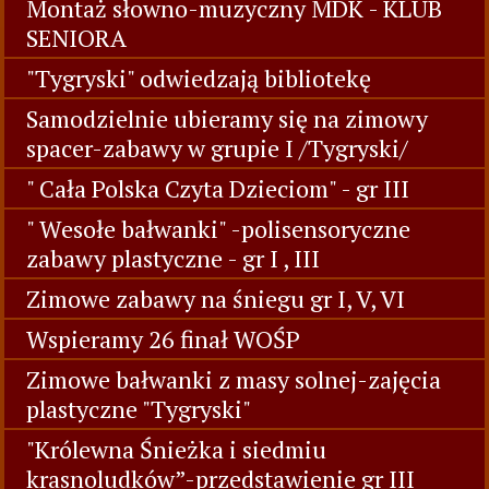
Montaż słowno-muzyczny MDK - KLUB
SENIORA
"Tygryski" odwiedzają bibliotekę
Samodzielnie ubieramy się na zimowy
spacer-zabawy w grupie I /Tygryski/
" Cała Polska Czyta Dzieciom" - gr III
" Wesołe bałwanki" -polisensoryczne
zabawy plastyczne - gr I , III
Zimowe zabawy na śniegu gr I, V, VI
Wspieramy 26 finał WOŚP
Zimowe bałwanki z masy solnej-zajęcia
plastyczne "Tygryski"
"Królewna Śnieżka i siedmiu
krasnoludków”-przedstawienie gr III