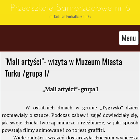
Przedszkole Samorządowe nr 6
im. Kubusia Puchatka w Turku
Menu
"Mali artyści"- wizyta w Muzeum Miasta 
Turku /grupa I/
„Mali artyści”- grupa I
W ostatnich dniach w grupie „Tygryski” dzieci
rozmawiały o sztuce. Podczas zabaw i zajęć dowiedziały się,
jak swoje dzieła tworzą malarze i rzeźbiarze, w jaki sposób
powstają filmy animowane i co to jest graffiti.
Wiele radości i wrażeń dostarczyła dzieciom wycieczka