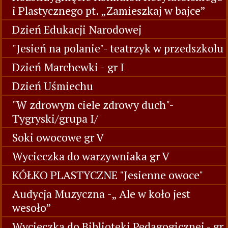
i Plastycznego pt. „Zamieszkaj w bajce”
Dzień Edukacji Narodowej
"Jesień na polanie"- teatrzyk w przedszkolu
Dzień Marchewki - gr I
Dzień Uśmiechu
"W zdrowym ciele zdrowy duch"-
Tygryski/grupa I/
Soki owocowe gr V
Wycieczka do warzywniaka gr V
KÓŁKO PLASTYCZNE "Jesienne owoce"
Audycja Muzyczna -„ Ale w koło jest
wesoło”
Wycieczka do Biblioteki Pedagogicznej - gr