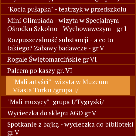
"Kocia pułapka" - teatrzyk w przedszkolu
Mini Olimpiada - wizyta w Specjalnym
Ośrodku Szkolno - Wychowawczym - gr I
Rozpuszczalność substancji - a co to
takiego? Zabawy badawcze - gr V
Rogale Świętomarcińskie gr VI
Palcem po kaszy gr. VI
"Mali artyści"- wizyta w Muzeum
Miasta Turku /grupa I/
"Mali muzycy"- grupa I/Tygryski/
Wycieczka do sklepu AGD gr V
Spotkanie z bajką - wycieczka do biblioteki
gr V