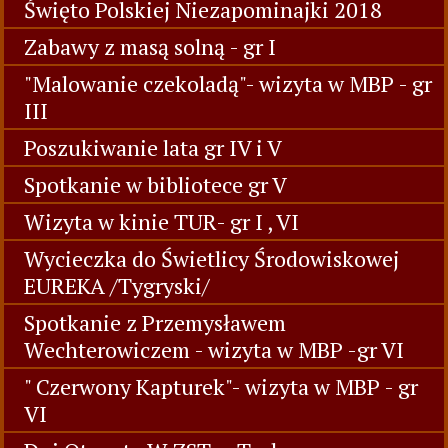
Święto Polskiej Niezapominajki 2018
Zabawy z masą solną - gr I
"Malowanie czekoladą"- wizyta w MBP - gr
III
Poszukiwanie lata gr IV i V
Spotkanie w bibliotece gr V
Wizyta w kinie TUR- gr I , VI
Wycieczka do Świetlicy Środowiskowej
EUREKA /Tygryski/
Spotkanie z Przemysławem
Wechterowiczem - wizyta w MBP -gr VI
" Czerwony Kapturek"- wizyta w MBP - gr
VI