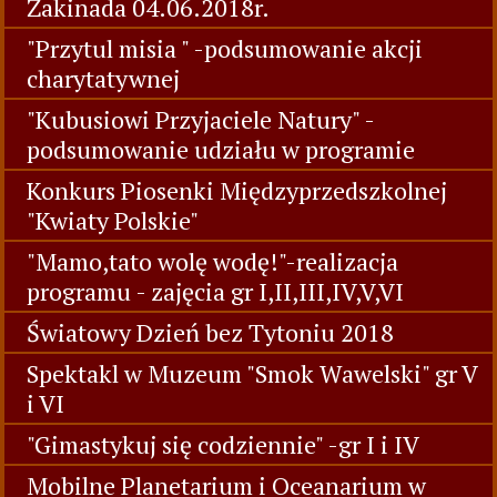
Żakinada 04.06.2018r.
"Przytul misia " -podsumowanie akcji
charytatywnej
"Kubusiowi Przyjaciele Natury" -
podsumowanie udziału w programie
Konkurs Piosenki Międzyprzedszkolnej
"Kwiaty Polskie"
"Mamo,tato wolę wodę!"-realizacja
programu - zajęcia gr I,II,III,IV,V,VI
Światowy Dzień bez Tytoniu 2018
Spektakl w Muzeum "Smok Wawelski" gr V
i VI
"Gimastykuj się codziennie" -gr I i IV
Mobilne Planetarium i Oceanarium w