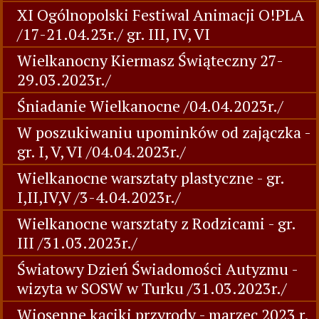
XI Ogólnopolski Festiwal Animacji O!PLA
/17-21.04.23r./ gr. III, IV, VI
Wielkanocny Kiermasz Świąteczny 27-
29.03.2023r./
Śniadanie Wielkanocne /04.04.2023r./
W poszukiwaniu upominków od zajączka -
gr. I, V, VI /04.04.2023r./
Wielkanocne warsztaty plastyczne - gr.
I,II,IV,V /3-4.04.2023r./
Wielkanocne warsztaty z Rodzicami - gr.
III /31.03.2023r./
Światowy Dzień Świadomości Autyzmu -
wizyta w SOSW w Turku /31.03.2023r./
Wiosenne kąciki przyrody - marzec 2023 r.