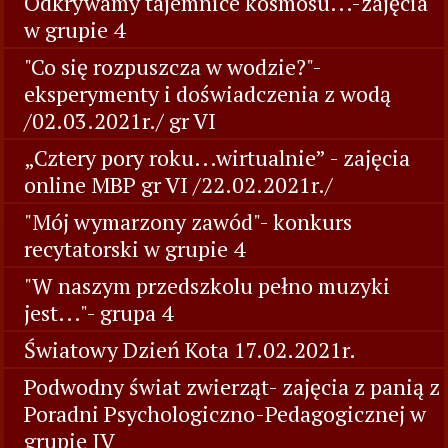
Odkrywamy tajemnice kosmosu...-zajęcia
w grupie 4
"Co się rozpuszcza w wodzie?"-
eksperymenty i doświadczenia z wodą
/02.03.2021r./ gr VI
„Cztery pory roku...wirtualnie” - zajęcia
online MBP gr VI /22.02.2021r./
"Mój wymarzony zawód"- konkurs
recytatorski w grupie 4
"W naszym przedszkolu pełno muzyki
jest..."- grupa 4
Światowy Dzień Kota 17.02.2021r.
Podwodny świat zwierząt- zajęcia z panią z
Poradni Psychologiczno-Pedagogicznej w
grupie IV