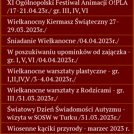
XI Ogólnopolski Festiwal Animacji O!PLA
/17-21.04.23r./ gr. III, IV, VI
Wielkanocny Kiermasz Świąteczny 27-
29.03.2023r./
Śniadanie Wielkanocne /04.04.2023r./
W poszukiwaniu upominków od zajączka -
gr. I, V, VI /04.04.2023r./
Wielkanocne warsztaty plastyczne - gr.
I,II,IV,V /3-4.04.2023r./
Wielkanocne warsztaty z Rodzicami - gr.
III /31.03.2023r./
Światowy Dzień Świadomości Autyzmu -
wizyta w SOSW w Turku /31.03.2023r./
Wiosenne kąciki przyrody - marzec 2023 r.