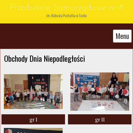
Przedszkole Samorządowe nr 6
im. Kubusia Puchatka w Turku
Menu
Obchody Dnia Niepodległości
gr I
gr II