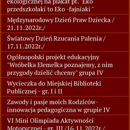
ekologicznej na plakat pt. "Eko
przedszkolaki to Eko -fajniaki "
Mędzynarodowy Dzień Praw Dziecka /
21.11.2022r./
Światowy Dzień Rzucania Palenia /
17.11.2022r./
Ogólnopolski projekt edukacyjny
"Wróbelka Elemelka poznajemy, z nim
przygody dzielić chcemy" grupa IV
Wycieczka do Miejskiej Biblioteki
Publicznej - gr. I i II
Zawody i pasje moich Rodziców-
innowacja pedagogiczna w grupie IV
VI Mini Olimpiada Aktywności
Motorycznej - gr. III /16.11.2022r./