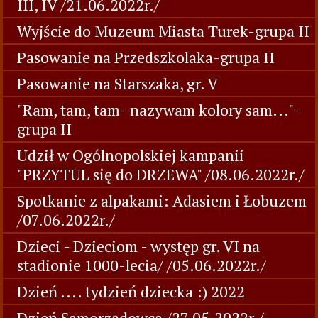
III, IV /21.06.2022r./
Wyjście do Muzeum Miasta Turek-grupa II
Pasowanie na Przedszkolaka-grupa II
Pasowanie na Starszaka, gr. V
"Ram, tam, tam- nazywam kolory sam..."-
grupa II
Udził w Ogólnopolskiej kampanii
"PRZYTUL się do DRZEWA" /08.06.2022r./
Spotkanie z alpakami: Adasiem i Łobuzem
/07.06.2022r./
Dzieci - Dzieciom - występ gr. VI na
stadionie 1000-lecia/ /05.06.2022r./
Dzień .... tydzień dziecka :) 2022
Dzień Samorządowca /27.05.2022r./