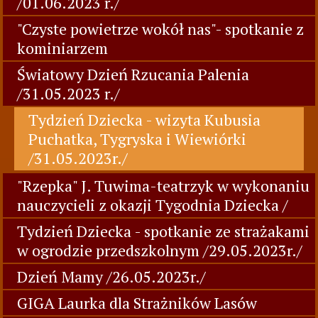
/01.06.2023 r./
"Czyste powietrze wokół nas"- spotkanie z
kominiarzem
Światowy Dzień Rzucania Palenia
/31.05.2023 r./
Tydzień Dziecka - wizyta Kubusia
Puchatka, Tygryska i Wiewiórki
/31.05.2023r./
"Rzepka" J. Tuwima-teatrzyk w wykonaniu
nauczycieli z okazji Tygodnia Dziecka /
Tydzień Dziecka - spotkanie ze strażakami
w ogrodzie przedszkolnym /29.05.2023r./
Dzień Mamy /26.05.2023r./
GIGA Laurka dla Strażników Lasów