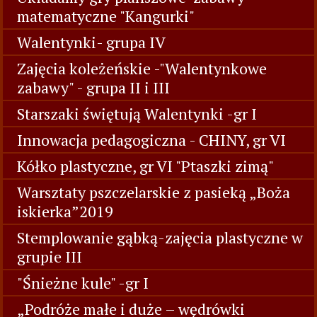
matematyczne "Kangurki"
Walentynki- grupa IV
Zajęcia koleżeńskie -"Walentynkowe
zabawy" - grupa II i III
Starszaki świętują Walentynki -gr I
Innowacja pedagogiczna - CHINY, gr VI
Kółko plastyczne, gr VI "Ptaszki zimą"
Warsztaty pszczelarskie z pasieką „Boża
iskierka”2019
Stemplowanie gąbką-zajęcia plastyczne w
grupie III
"Śnieżne kule" -gr I
„Podróże małe i duże – wędrówki