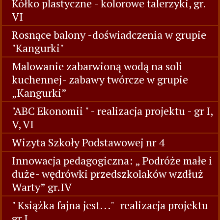
Kółko plastyczne - kolorowe talerzyki, gr.
VI
Rosnące balony -doświadczenia w grupie
"Kangurki"
Malowanie zabarwioną wodą na soli
kuchennej- zabawy twórcze w grupie
„Kangurki”
"ABC Ekonomii " - realizacja projektu - gr I,
V, VI
Wizyta Szkoły Podstawowej nr 4
Innowacja pedagogiczna: „ Podróże małe i
duże- wędrówki przedszkolaków wzdłuż
Warty” gr.IV
" Książka fajna jest..."- realizacja projektu
gr I