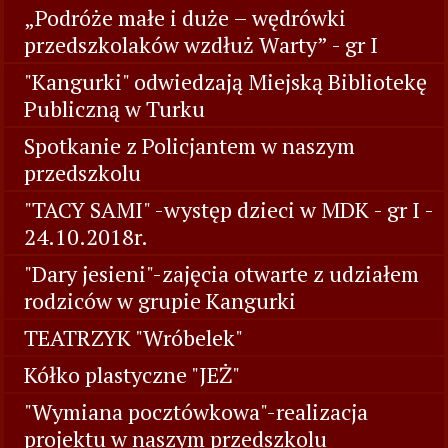
„Podróże małe i duże – wędrówki
przedszkolaków wzdłuż Warty” - gr I
"Kangurki" odwiedzają Miejską Bibliotekę
Publiczną w Turku
Spotkanie z Policjantem w naszym
przedszkolu
"TACY SAMI" -występ dzieci w MDK - gr I -
24.10.2018r.
"Dary jesieni"-zajęcia otwarte z udziałem
rodziców w grupie Kangurki
TEATRZYK "Wróbelek"
Kółko plastyczne "JEŻ"
"Wymiana pocztówkowa"-realizacja
projektu w naszym przedszkolu