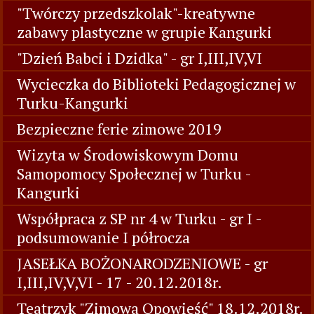
"Twórczy przedszkolak"-kreatywne
zabawy plastyczne w grupie Kangurki
"Dzień Babci i Dzidka" - gr I,III,IV,VI
Wycieczka do Biblioteki Pedagogicznej w
Turku-Kangurki
Bezpieczne ferie zimowe 2019
Wizyta w Środowiskowym Domu
Samopomocy Społecznej w Turku -
Kangurki
Współpraca z SP nr 4 w Turku - gr I -
podsumowanie I półrocza
JASEŁKA BOŻONARODZENIOWE - gr
I,III,IV,V,VI - 17 - 20.12.2018r.
Teatrzyk "Zimowa Opowieść" 18.12.2018r.