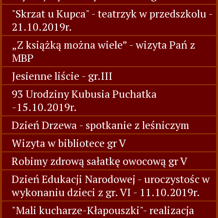
"Skrzat u Kupca" - teatrzyk w przedszkolu -
21.10.2019r.
„Z książką można wiele” - wizyta Pań z
MBP
Jesienne liście - gr.III
93 Urodziny Kubusia Puchatka
-15.10.2019r.
Dzień Drzewa - spotkanie z leśniczym
Wizyta w bibliotece gr V
Robimy zdrową sałatkę owocową gr V
Dzień Edukacji Narodowej - uroczystośc w
wykonaniu dzieci z gr. VI - 11.10.2019r.
"Mali kucharze-Kłapouszki"- realizacja