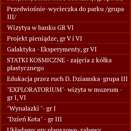
Przedwiośnie-wycieczka do parku /grupa
III/
Wizytya w banku GR VI
Projekt pieniądze, gr V i VI
Galaktyka - Eksperymenty, gr VI
STATKI KOSMICZNE - zajęcia z kółka
plastycznego
Edukacja przez ruch D. Dziamska-grupa III
"EXPLORATORIUM"- wizyta w muzeum -
gr I, VI
"Wynalazki "- gr I
"Dzień Kota" - gr III
Układamy gry planszowe-zabawy