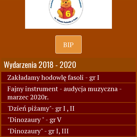
BIP
Wydarzenia 2018 - 2020
Zakładamy hodowlę fasoli - gr I
Fajny instrument - audycja muzyczna -
marzec 2020r.
'Dzień piżamy"- gr I , II
"Dinozaury " - gr V
"Dinozaury" - gr I, III