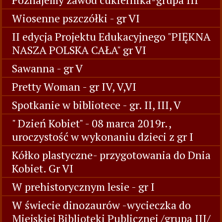
Wiosenne pszczółki - gr VI
II edycja Projektu Edukacyjnego "PIĘKNA
NASZA POLSKA CAŁA" gr VI
Sawanna - gr V
Pretty Woman - gr IV, V,VI
Spotkanie w bibliotece - gr. II, III, V
" Dzień Kobiet" - 08 marca 2019r.,
uroczystość w wykonaniu dzieci z gr I
Kółko plastyczne- przygotowania do Dnia
Kobiet. Gr VI
W prehistorycznym lesie - gr I
W świecie dinozaurów -wycieczka do
Miejskiej Biblioteki Publicznej /grupa III/