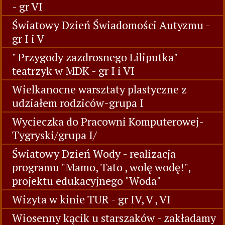
- gr VI
Światowy Dzień Świadomości Autyzmu -
gr I i V
" Przygody zazdrosnego Liliputka" -
teatrzyk w MDK - gr I i VI
Wielkanocne warsztaty plastyczne z
udziałem rodziców-grupa I
Wycieczka do Pracowni Komputerowej-
Tygryski/grupa I/
Światowy Dzień Wody - realizacja
programu "Mamo, Tato , wolę wodę!",
projektu edukacyjnego "Woda"
Wizyta w kinie TUR - gr IV, V , VI
Wiosenny kącik u starszaków - zakładamy