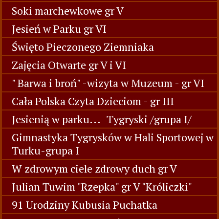
Soki marchewkowe gr V
Jesień w Parku gr VI
Święto Pieczonego Ziemniaka
Zajęcia Otwarte gr V i VI
" Barwa i broń" -wizyta w Muzeum - gr VI
Cała Polska Czyta Dzieciom - gr III
Jesienią w parku...- Tygryski /grupa I/
Gimnastyka Tygrysków w Hali Sportowej w
Turku-grupa I
W zdrowym ciele zdrowy duch gr V
Julian Tuwim "Rzepka" gr V "Króliczki"
91 Urodziny Kubusia Puchatka