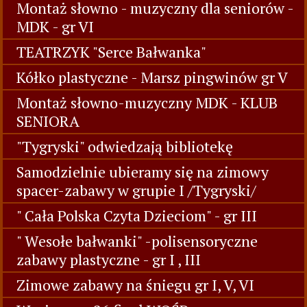
Montaż słowno - muzyczny dla seniorów -
MDK - gr VI
TEATRZYK "Serce Bałwanka"
Kółko plastyczne - Marsz pingwinów gr V
Montaż słowno-muzyczny MDK - KLUB
SENIORA
"Tygryski" odwiedzają bibliotekę
Samodzielnie ubieramy się na zimowy
spacer-zabawy w grupie I /Tygryski/
" Cała Polska Czyta Dzieciom" - gr III
" Wesołe bałwanki" -polisensoryczne
zabawy plastyczne - gr I , III
Zimowe zabawy na śniegu gr I, V, VI