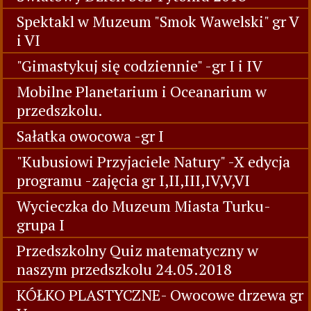
Spektakl w Muzeum "Smok Wawelski" gr V
i VI
"Gimastykuj się codziennie" -gr I i IV
Mobilne Planetarium i Oceanarium w
przedszkolu.
Sałatka owocowa -gr I
"Kubusiowi Przyjaciele Natury" -X edycja
programu -zajęcia gr I,II,III,IV,V,VI
Wycieczka do Muzeum Miasta Turku-
grupa I
Przedszkolny Quiz matematyczny w
naszym przedszkolu 24.05.2018
KÓŁKO PLASTYCZNE- Owocowe drzewa gr