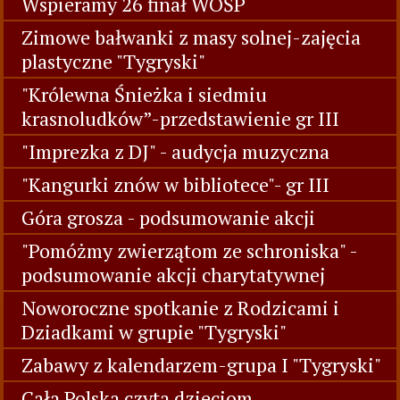
Wspieramy 26 finał WOŚP
Zimowe bałwanki z masy solnej-zajęcia
plastyczne "Tygryski"
"Królewna Śnieżka i siedmiu
krasnoludków”-przedstawienie gr III
"Imprezka z DJ" - audycja muzyczna
"Kangurki znów w bibliotece"- gr III
Góra grosza - podsumowanie akcji
"Pomóżmy zwierzątom ze schroniska" -
podsumowanie akcji charytatywnej
Noworoczne spotkanie z Rodzicami i
Dziadkami w grupie "Tygryski"
Zabawy z kalendarzem-grupa I "Tygryski"
Cała Polska czyta dzieciom