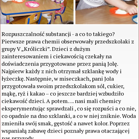
Rozpuszczalność substancji - a co to takiego?
Pierwsze prawa chemii obserwowały przedszkolaki z
grupy V „Króliczki”. Dzieci z dużym
zainteresowaniem i ciekawością czekały na
doświadczenia przygotowane przez panią Jolę.
Najpierw każdy z nich otrzymał szklankę wody i
łyżeczkę. Następnie, w miseczkach, pani Jola
przygotowała swoim przedszkolakom sól, cukier,
mąkę, ryż i kakao – co jeszcze bardziej wzbudziło
ciekawość dzieci. A potem…. nasi mali chemicy
eksperymentując sprawdzali , co się rozpuści a co nie,
co opadnie na dno szklanki, a co w niej zniknie. Woda
zmieniła swój smak, gęstość a nawet kolor. Poprzez
wspaniałą zabawę dzieci poznały prawa otaczającej
nas przyrody.