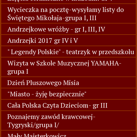
Wycieczka na pocztę-wysyłamy listy do
Świętego Mikołaja-grupa I, III
Andrzejkowe wróżby - gr I, III, IV
Andrzejki 2017 gr IV i V
" Legendy Polskie" - teatrzyk w przedszkolu
Wizyta w Szkole Muzycznej YAMAHA-
grupa I
Dzień Pluszowego Misia
"Miasto - żyję bezpiecznie"
Cała Polska Czyta Dzieciom- gr III
Poznajemy zawód krawcowej-
Tygryski/grupa I/
Mały Majsterkowicz