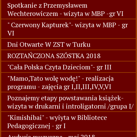
Spotkanie z Przemysławem
Wechterowiczem - wizyta w MBP -gr VI
" Czerwony Kapturek"- wizyta w MBP - gr
VI
Dni Otwarte W ZST w Turku
ROZTAŃCZONA SZÓSTKA 2018
"Cała Polska Czyta Dzieciom"- gr III
"Mamo,Tato wolę wodę!" - realizacja
programu - zajęcia gr I,II,III,IV,V,VI
Poznajemy etapy powstawania książek-
wizyta w drukarni i introligatorni /grupa I/
"Kimishibai" - wyiyta w Bibliotece
Pedagogicznej - gr I
Audycja muzyczna - maj 2018