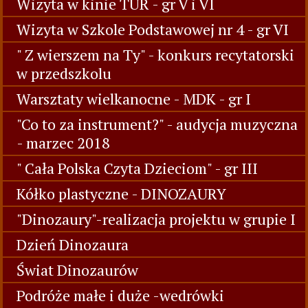
Wizyta w kinie TUR - gr V i VI
Wizyta w Szkole Podstawowej nr 4 - gr VI
" Z wierszem na Ty" - konkurs recytatorski
w przedszkolu
Warsztaty wielkanocne - MDK - gr I
"Co to za instrument?" - audycja muzyczna
- marzec 2018
" Cała Polska Czyta Dzieciom" - gr III
Kółko plastyczne - DINOZAURY
"Dinozaury"-realizacja projektu w grupie I
Dzień Dinozaura
Świat Dinozaurów
Podróże małe i duże -wedrówki