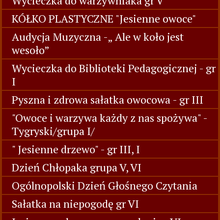
Wycieczka do warzywniaka gr V
KÓŁKO PLASTYCZNE "Jesienne owoce"
Audycja Muzyczna -„ Ale w koło jest
wesoło”
Wycieczka do Biblioteki Pedagogicznej - gr
I
Pyszna i zdrowa sałatka owocowa - gr III
"Owoce i warzywa każdy z nas spożywa" -
Tygryski/grupa I/
" Jesienne drzewo" - gr III, I
Dzień Chłopaka grupa V, VI
Ogólnopolski Dzień Głośnego Czytania
Sałatka na niepogodę gr VI