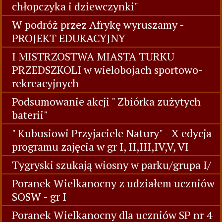
chłopczyka i dziewczynki"
W podróż przez Afrykę wyruszamy -
PROJEKT EDUKACYJNY
I MISTRZOSTWA MIASTA TURKU
PRZEDSZKOLI w wielobojach sportowo-
rekreacyjnych
Podsumowanie akcji " Zbiórka zużytych
baterii"
" Kubusiowi Przyjaciele Natury" - X edycja
programu zajęcia w gr I, II,III,IV,V, VI
Tygryski szukają wiosny w parku/grupa I/
Poranek Wielkanocny z udziałem uczniów
SOSW - gr I
Poranek Wielkanocny dla uczniów SP nr 4