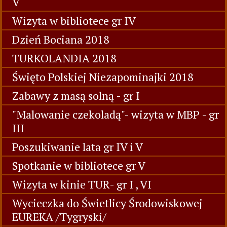
V
Wizyta w bibliotece gr IV
Dzień Bociana 2018
TURKOLANDIA 2018
Święto Polskiej Niezapominajki 2018
Zabawy z masą solną - gr I
"Malowanie czekoladą"- wizyta w MBP - gr
III
Poszukiwanie lata gr IV i V
Spotkanie w bibliotece gr V
Wizyta w kinie TUR- gr I , VI
Wycieczka do Świetlicy Środowiskowej
EUREKA /Tygryski/