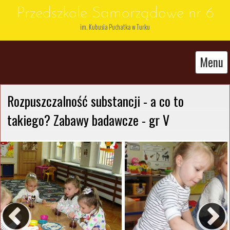
Przedszkole Samorządowe nr 6
im. Kubusia Puchatka w Turku
Menu
Rozpuszczalność substancji - a co to 
takiego? Zabawy badawcze - gr V