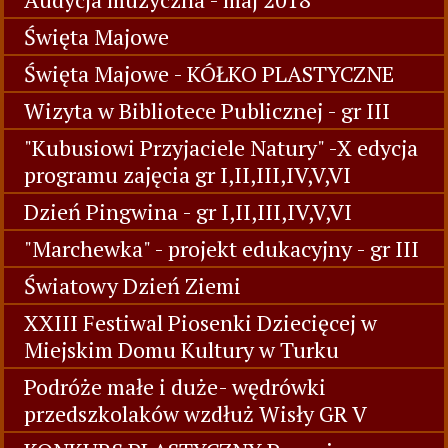
Święta Majowe
Święta Majowe - KÓŁKO PLASTYCZNE
Wizyta w Bibliotece Publicznej - gr III
"Kubusiowi Przyjaciele Natury" -X edycja
programu zajęcia gr I,II,III,IV,V,VI
Dzień Pingwina - gr I,II,III,IV,V,VI
"Marchewka" - projekt edukacyjny - gr III
Światowy Dzień Ziemi
XXIII Festiwal Piosenki Dziecięcej w
Miejskim Domu Kultury w Turku
Podróże małe i duże- wędrówki
przedszkolaków wzdłuż Wisły GR V