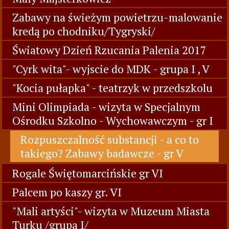
Zabawy na świeżym powietrzu-malowanie
kredą po chodniku/Tygryski/
Światowy Dzień Rzucania Palenia 2017
"Cyrk wita"- wyjscie do MDK - grupa I , V
"Kocia pułapka" - teatrzyk w przedszkolu
Mini Olimpiada - wizyta w Specjalnym
Ośrodku Szkolno - Wychowawczym - gr I
Rozpuszczalność substancji - a co to
takiego? Zabawy badawcze - gr V
Rogale Świętomarcińskie gr VI
Palcem po kaszy gr. VI
"Mali artyści"- wizyta w Muzeum Miasta
Turku /grupa I/