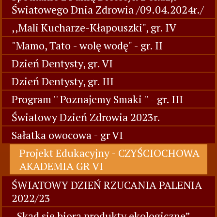
Światowego Dnia Zdrowia /09.04.2024r./
,,Mali Kucharze-Kłapouszki", gr. IV
"Mamo, Tato - wolę wodę" - gr. II
Dzień Dentysty, gr. VI
Dzień Dentysty, gr. III
Program '' Poznajemy Smaki '' - gr. III
Światowy Dzień Zdrowia 2023r.
Sałatka owocowa - gr VI
Projekt Edukacyjny - CZYŚCIOCHOWA
AKADEMIA GR VI
ŚWIATOWY DZIEŃ RZUCANIA PALENIA
2022/23
„Skąd się biorą produkty ekologiczne”