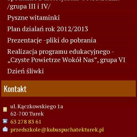
/grupa III i IV/
Pyszne witaminki
Plan dzialań rok 2012/2013
Prezentacje -pliki do pobrania
Realizacja programu edukacyjnego -
„Czyste Powietrze Wokół Nas”, grupa VI
Dzień śliwki
Kontakt
ul. Kączkowskiego 1a
62-700 Turek
63 278 83 61
przedszkole@kubuspuchatekturek.pl