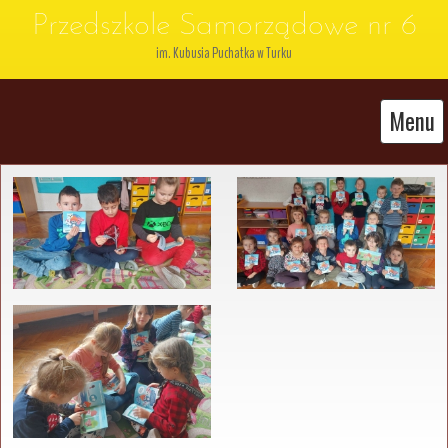
Przedszkole Samorządowe nr 6
im. Kubusia Puchatka w Turku
Menu