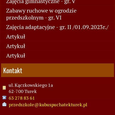
Zajęcia gimnastyczne - gr. V
Zabawy ruchowe w ogrodzie
przedszkolnym - gr. VI
Zajęcia adaptacyjne - gr. II /01.09.2023r./
Artykuł
Artykuł
Artykuł
Kontakt
ul. Kączkowskiego 1a
62-700 Turek
63 278 83 61
przedszkole@kubuspuchatekturek.pl