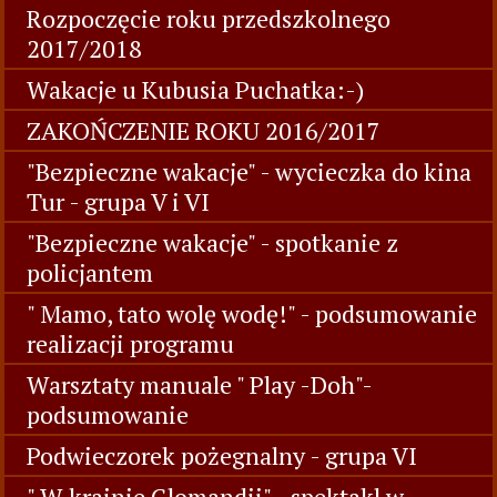
Rozpoczęcie roku przedszkolnego
2017/2018
Wakacje u Kubusia Puchatka:-)
ZAKOŃCZENIE ROKU 2016/2017
"Bezpieczne wakacje" - wycieczka do kina
Tur - grupa V i VI
"Bezpieczne wakacje" - spotkanie z
policjantem
" Mamo, tato wolę wodę!" - podsumowanie
realizacji programu
Warsztaty manuale " Play -Doh"-
podsumowanie
Podwieczorek pożegnalny - grupa VI
" W krainie Glomandii" - spektakl w