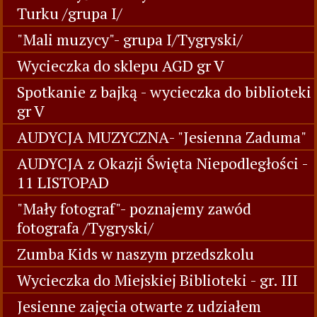
Turku /grupa I/
"Mali muzycy"- grupa I/Tygryski/
Wycieczka do sklepu AGD gr V
Spotkanie z bajką - wycieczka do biblioteki
gr V
AUDYCJA MUZYCZNA- "Jesienna Zaduma"
AUDYCJA z Okazji Święta Niepodległości -
11 LISTOPAD
"Mały fotograf"- poznajemy zawód
fotografa /Tygryski/
Zumba Kids w naszym przedszkolu
Wycieczka do Miejskiej Biblioteki - gr. III
Jesienne zajęcia otwarte z udziałem