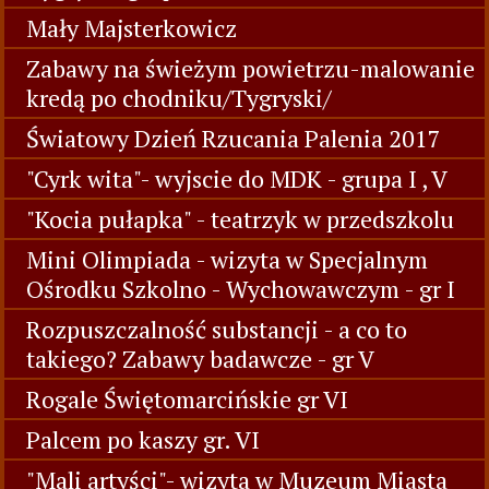
Mały Majsterkowicz
Zabawy na świeżym powietrzu-malowanie
kredą po chodniku/Tygryski/
Światowy Dzień Rzucania Palenia 2017
"Cyrk wita"- wyjscie do MDK - grupa I , V
"Kocia pułapka" - teatrzyk w przedszkolu
Mini Olimpiada - wizyta w Specjalnym
Ośrodku Szkolno - Wychowawczym - gr I
Rozpuszczalność substancji - a co to
takiego? Zabawy badawcze - gr V
Rogale Świętomarcińskie gr VI
Palcem po kaszy gr. VI
"Mali artyści"- wizyta w Muzeum Miasta