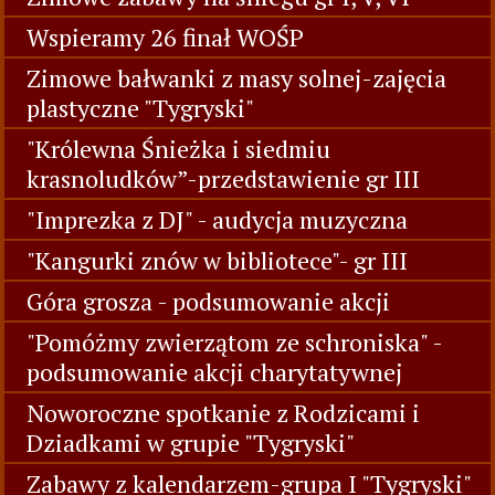
Wspieramy 26 finał WOŚP
Zimowe bałwanki z masy solnej-zajęcia
plastyczne "Tygryski"
"Królewna Śnieżka i siedmiu
krasnoludków”-przedstawienie gr III
"Imprezka z DJ" - audycja muzyczna
"Kangurki znów w bibliotece"- gr III
Góra grosza - podsumowanie akcji
"Pomóżmy zwierzątom ze schroniska" -
podsumowanie akcji charytatywnej
Noworoczne spotkanie z Rodzicami i
Dziadkami w grupie "Tygryski"
Zabawy z kalendarzem-grupa I "Tygryski"