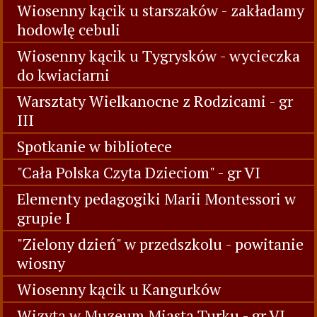
Wiosenny kącik u starszaków - zakładamy
hodowlę cebuli
Wiosenny kącik u Tygrysków - wycieczka
do kwiaciarni
Warsztaty Wielkanocne z Rodzicami - gr
III
Spotkanie w bibliotece
"Cała Polska Czyta Dzieciom" - gr VI
Elementy pedagogiki Marii Montessori w
grupie I
"Zielony dzień" w przedszkolu - powitanie
wiosny
Wiosenny kącik u Kangurków
Wizyta w Muzeum Miasta Turku - gr VI