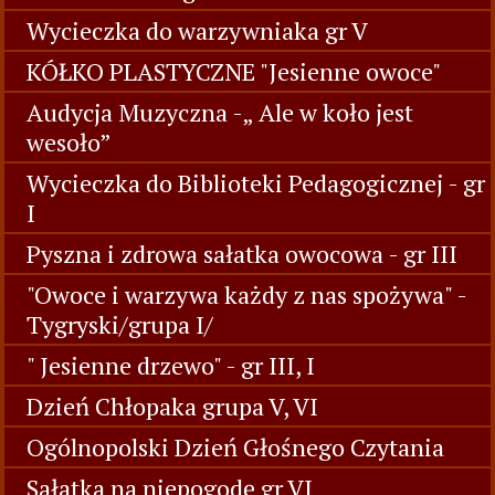
Wycieczka do warzywniaka gr V
KÓŁKO PLASTYCZNE "Jesienne owoce"
Audycja Muzyczna -„ Ale w koło jest
wesoło”
Wycieczka do Biblioteki Pedagogicznej - gr
I
Pyszna i zdrowa sałatka owocowa - gr III
"Owoce i warzywa każdy z nas spożywa" -
Tygryski/grupa I/
" Jesienne drzewo" - gr III, I
Dzień Chłopaka grupa V, VI
Ogólnopolski Dzień Głośnego Czytania
Sałatka na niepogodę gr VI