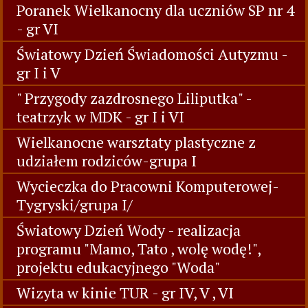
Poranek Wielkanocny dla uczniów SP nr 4
- gr VI
Światowy Dzień Świadomości Autyzmu -
gr I i V
" Przygody zazdrosnego Liliputka" -
teatrzyk w MDK - gr I i VI
Wielkanocne warsztaty plastyczne z
udziałem rodziców-grupa I
Wycieczka do Pracowni Komputerowej-
Tygryski/grupa I/
Światowy Dzień Wody - realizacja
programu "Mamo, Tato , wolę wodę!",
projektu edukacyjnego "Woda"
Wizyta w kinie TUR - gr IV, V , VI