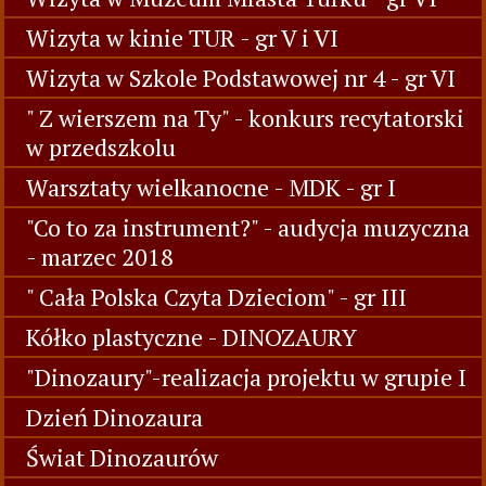
Wizyta w kinie TUR - gr V i VI
Wizyta w Szkole Podstawowej nr 4 - gr VI
" Z wierszem na Ty" - konkurs recytatorski
w przedszkolu
Warsztaty wielkanocne - MDK - gr I
"Co to za instrument?" - audycja muzyczna
- marzec 2018
" Cała Polska Czyta Dzieciom" - gr III
Kółko plastyczne - DINOZAURY
"Dinozaury"-realizacja projektu w grupie I
Dzień Dinozaura
Świat Dinozaurów