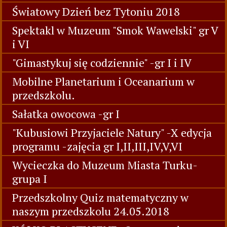
Światowy Dzień bez Tytoniu 2018
Spektakl w Muzeum "Smok Wawelski" gr V
i VI
"Gimastykuj się codziennie" -gr I i IV
Mobilne Planetarium i Oceanarium w
przedszkolu.
Sałatka owocowa -gr I
"Kubusiowi Przyjaciele Natury" -X edycja
programu -zajęcia gr I,II,III,IV,V,VI
Wycieczka do Muzeum Miasta Turku-
grupa I
Przedszkolny Quiz matematyczny w
naszym przedszkolu 24.05.2018