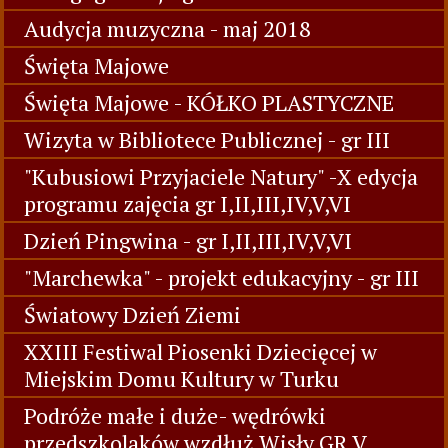
Audycja muzyczna - maj 2018
Święta Majowe
Święta Majowe - KÓŁKO PLASTYCZNE
Wizyta w Bibliotece Publicznej - gr III
"Kubusiowi Przyjaciele Natury" -X edycja
programu zajęcia gr I,II,III,IV,V,VI
Dzień Pingwina - gr I,II,III,IV,V,VI
"Marchewka" - projekt edukacyjny - gr III
Światowy Dzień Ziemi
XXIII Festiwal Piosenki Dziecięcej w
Miejskim Domu Kultury w Turku
Podróże małe i duże- wędrówki
przedszkolaków wzdłuż Wisły GR V