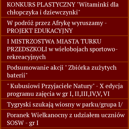
KONKURS PLASTYCZNY "Witaminki dla
chłopczyka i dziewczynki"
W podróż przez Afrykę wyruszamy -
PROJEKT EDUKACYJNY
I MISTRZOSTWA MIASTA TURKU
PRZEDSZKOLI w wielobojach sportowo-
rekreacyjnych
Podsumowanie akcji " Zbiórka zużytych
baterii"
" Kubusiowi Przyjaciele Natury" - X edycja
programu zajęcia w gr I, II,III,IV,V, VI
Tygryski szukają wiosny w parku/grupa I/
Poranek Wielkanocny z udziałem uczniów
SOSW - gr I