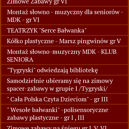
Zimowe Zabawy gr VI
Montaż słowno - muzyczny dla seniorów -
MDK - gr VI
TEATRZYK "Serce Bałwanka"
Kółko plastyczne - Marsz pingwinów gr V
Montaż słowno-muzyczny MDK - KLUB
SENIORA
"Tygryski" odwiedzają bibliotekę
Samodzielnie ubieramy się na zimowy
spacer-zabawy w grupie I /Tygryski/
" Cała Polska Czyta Dzieciom" - gr III
" Wesołe bałwanki" -polisensoryczne
zabawy plastyczne - gr I , III
Zimowe zabawy na śniegu gr I, V, VI