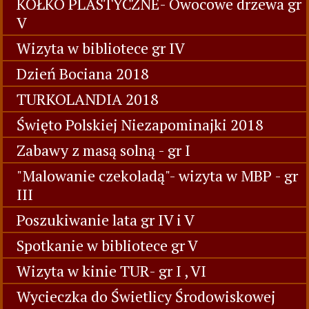
KÓŁKO PLASTYCZNE- Owocowe drzewa gr
V
Wizyta w bibliotece gr IV
Dzień Bociana 2018
TURKOLANDIA 2018
Święto Polskiej Niezapominajki 2018
Zabawy z masą solną - gr I
"Malowanie czekoladą"- wizyta w MBP - gr
III
Poszukiwanie lata gr IV i V
Spotkanie w bibliotece gr V
Wizyta w kinie TUR- gr I , VI
Wycieczka do Świetlicy Środowiskowej