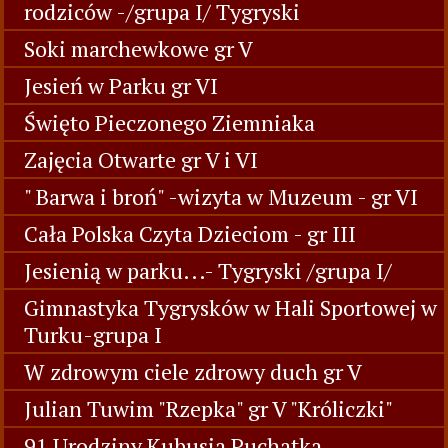
rodziców -/grupa I/ Tygryski
Soki marchewkowe gr V
Jesień w Parku gr VI
Święto Pieczonego Ziemniaka
Zajęcia Otwarte gr V i VI
" Barwa i broń" -wizyta w Muzeum - gr VI
Cała Polska Czyta Dzieciom - gr III
Jesienią w parku...- Tygryski /grupa I/
Gimnastyka Tygrysków w Hali Sportowej w
Turku-grupa I
W zdrowym ciele zdrowy duch gr V
Julian Tuwim "Rzepka" gr V "Króliczki"
91 Urodziny Kubusia Puchatka