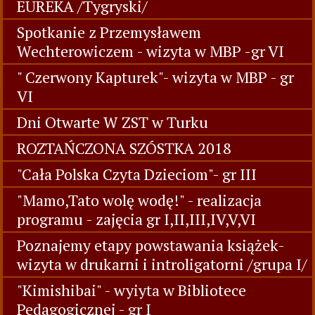
EUREKA /Tygryski/
Spotkanie z Przemysławem
Wechterowiczem - wizyta w MBP -gr VI
" Czerwony Kapturek"- wizyta w MBP - gr
VI
Dni Otwarte W ZST w Turku
ROZTAŃCZONA SZÓSTKA 2018
"Cała Polska Czyta Dzieciom"- gr III
"Mamo,Tato wolę wodę!" - realizacja
programu - zajęcia gr I,II,III,IV,V,VI
Poznajemy etapy powstawania książek-
wizyta w drukarni i introligatorni /grupa I/
"Kimishibai" - wyiyta w Bibliotece
Pedagogicznej - gr I