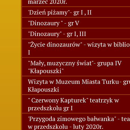
marzec 2020r.
'Dzień piżamy"- gr I , II
"Dinozaury " - gr V
"Dinozaury" - gr I, III
"Życie dinozaurów" - wizyta w biblio
I
"Mały, muzyczny świat"- grupa IV
"Kłapouszki"
Wizyta w Muzeum Miasta Turku- gr
Kłapouszki
" Czerwony Kapturek" teatrzyk w
przedszkolu gr I
'Przygoda zimowego bałwanka" - tea
w przedszkolu - luty 2020r.