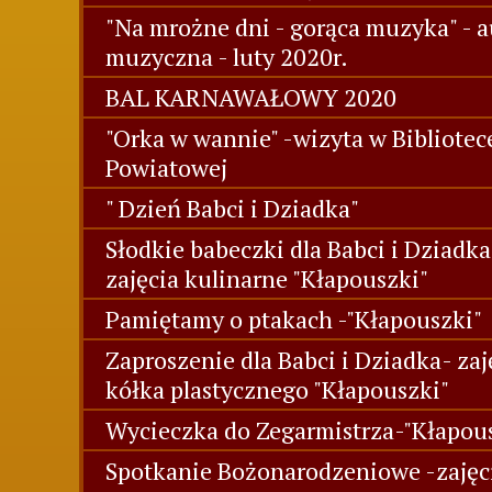
"Na mrożne dni - gorąca muzyka" - a
muzyczna - luty 2020r.
BAL KARNAWAŁOWY 2020
"Orka w wannie" -wizyta w Bibliotec
Powiatowej
" Dzień Babci i Dziadka"
Słodkie babeczki dla Babci i Dziadka
zajęcia kulinarne "Kłapouszki"
Pamiętamy o ptakach -"Kłapouszki"
Zaproszenie dla Babci i Dziadka- zaj
kółka plastycznego "Kłapouszki"
Wycieczka do Zegarmistrza-"Kłapou
Spotkanie Bożonarodzeniowe -zajęc