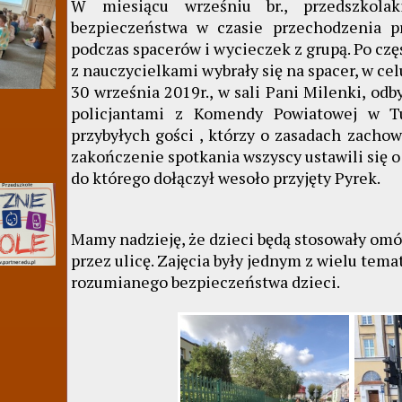
W miesiącu wrześniu br., przedszkol
bezpieczeństwa w czasie przechodzenia p
podczas spacerów i wycieczek z grupą. Po częś
z nauczycielkami wybrały się na spacer, w ce
30 września 2019r., w sali Pani Milenki, od
policjantami z Komendy Powiatowej w Tu
przybyłych gości , którzy o zasadach zacho
zakończenie spotkania wszyscy ustawili się 
do którego dołączył wesoło przyjęty Pyrek.
Mamy nadzieję, że dzieci będą stosowały om
przez ulicę. Zajęcia były jednym z wielu t
rozumianego bezpieczeństwa dzieci.