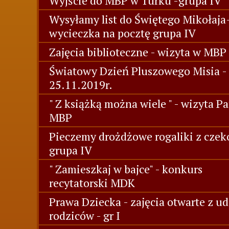
Wyjście do MBP w Turku -grupa IV
Wysyłamy list do Świętego Mikołaja
wycieczka na pocztę grupa IV
Zajęcia biblioteczne - wizyta w MBP 
Światowy Dzień Pluszowego Misia -
25.11.2019r.
" Z książką można wiele " - wizyta Pa
MBP
Pieczemy drożdżowe rogaliki z czek
grupa IV
" Zamieszkaj w bajce" - konkurs
recytatorski MDK
Prawa Dziecka - zajęcia otwarte z u
rodziców - gr I