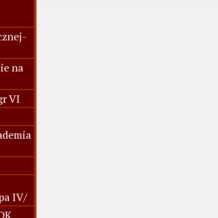
cznej-
ie na
gr VI
kademia
pa IV/
MDK