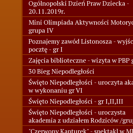
Ogólnopolski Dzień Praw Dziecka -
20.11.2019r.
Mini Olimpiada Aktywności Motory
grupa IV
Poznajemy zawód Listonosza - wyjśc
pocztę - gr I
Zajęcia biblioteczne - wizyta w PBP 
30 Bieg Niepodległości
Święto Niepodległości - uroczyta a
w wykonaniu gr VI
Święto Niepodległości - gr I,II,III
Święto Niepodległości - uroczysta
akademia z udziałem Rodziców /gru
"Czerwony Kapturek" - spektakl w 