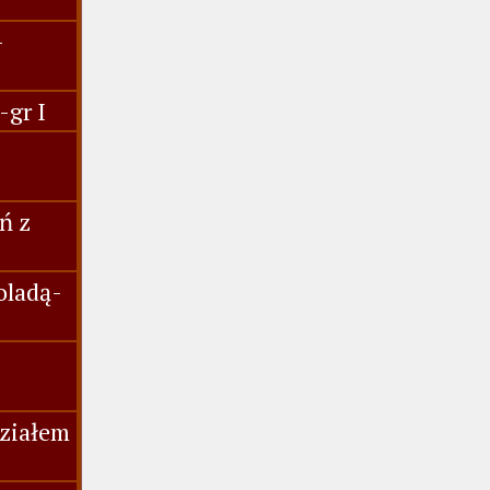
-
-gr I
ń z
oladą-
działem