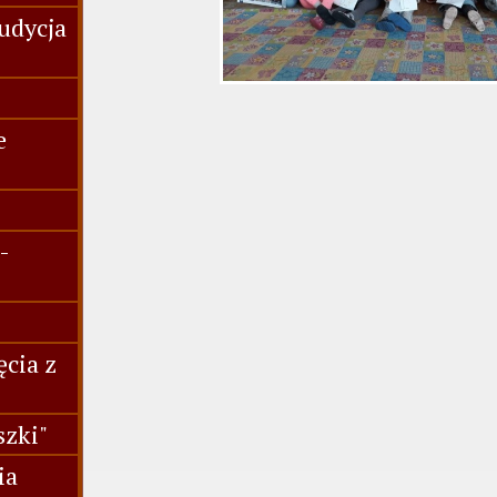
udycja
e
-
ęcia z
szki"
ia