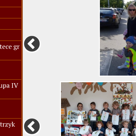
tece gr
upa IV
trzyk