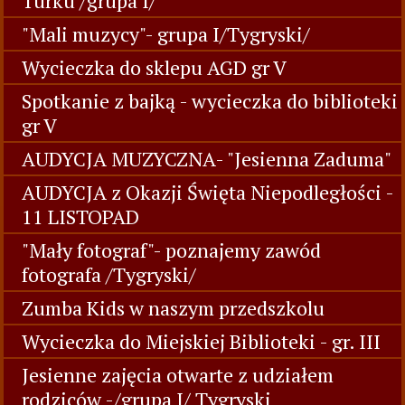
Turku /grupa I/
"Mali muzycy"- grupa I/Tygryski/
Wycieczka do sklepu AGD gr V
Spotkanie z bajką - wycieczka do biblioteki
gr V
AUDYCJA MUZYCZNA- "Jesienna Zaduma"
AUDYCJA z Okazji Święta Niepodległości -
11 LISTOPAD
"Mały fotograf"- poznajemy zawód
fotografa /Tygryski/
Zumba Kids w naszym przedszkolu
Wycieczka do Miejskiej Biblioteki - gr. III
Jesienne zajęcia otwarte z udziałem
rodziców -/grupa I/ Tygryski