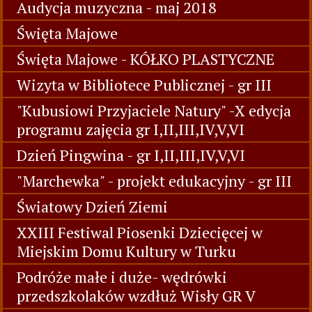
Audycja muzyczna - maj 2018
Święta Majowe
Święta Majowe - KÓŁKO PLASTYCZNE
Wizyta w Bibliotece Publicznej - gr III
"Kubusiowi Przyjaciele Natury" -X edycja
programu zajęcia gr I,II,III,IV,V,VI
Dzień Pingwina - gr I,II,III,IV,V,VI
"Marchewka" - projekt edukacyjny - gr III
Światowy Dzień Ziemi
XXIII Festiwal Piosenki Dziecięcej w
Miejskim Domu Kultury w Turku
Podróże małe i duże- wędrówki
przedszkolaków wzdłuż Wisły GR V