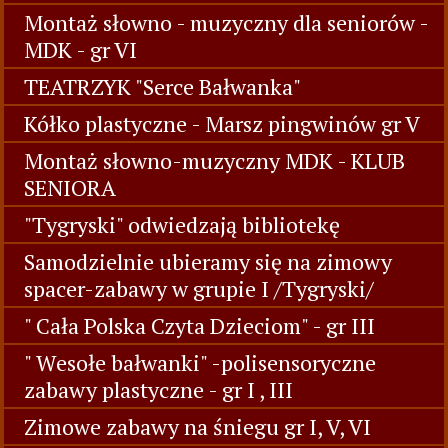
Montaż słowno - muzyczny dla seniorów -
MDK - gr VI
TEATRZYK "Serce Bałwanka"
Kółko plastyczne - Marsz pingwinów gr V
Montaż słowno-muzyczny MDK - KLUB
SENIORA
"Tygryski" odwiedzają bibliotekę
Samodzielnie ubieramy się na zimowy
spacer-zabawy w grupie I /Tygryski/
" Cała Polska Czyta Dzieciom" - gr III
" Wesołe bałwanki" -polisensoryczne
zabawy plastyczne - gr I , III
Zimowe zabawy na śniegu gr I, V, VI