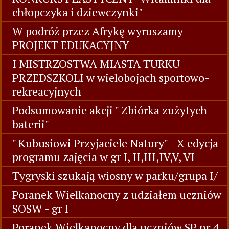
chłopczyka i dziewczynki"
W podróż przez Afrykę wyruszamy -
PROJEKT EDUKACYJNY
I MISTRZOSTWA MIASTA TURKU
PRZEDSZKOLI w wielobojach sportowo-
rekreacyjnych
Podsumowanie akcji " Zbiórka zużytych
baterii"
" Kubusiowi Przyjaciele Natury" - X edycja
programu zajęcia w gr I, II,III,IV,V, VI
Tygryski szukają wiosny w parku/grupa I/
Poranek Wielkanocny z udziałem uczniów
SOSW - gr I
Poranek Wielkanocny dla uczniów SP nr 4