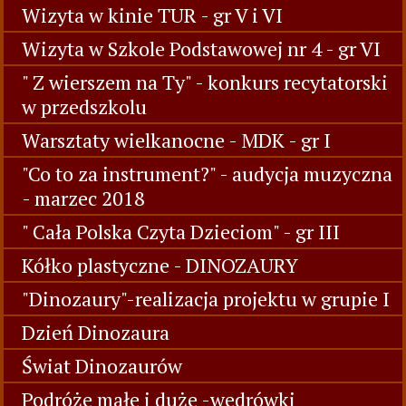
Wizyta w kinie TUR - gr V i VI
Wizyta w Szkole Podstawowej nr 4 - gr VI
" Z wierszem na Ty" - konkurs recytatorski
w przedszkolu
Warsztaty wielkanocne - MDK - gr I
"Co to za instrument?" - audycja muzyczna
- marzec 2018
" Cała Polska Czyta Dzieciom" - gr III
Kółko plastyczne - DINOZAURY
"Dinozaury"-realizacja projektu w grupie I
Dzień Dinozaura
Świat Dinozaurów
Podróże małe i duże -wedrówki