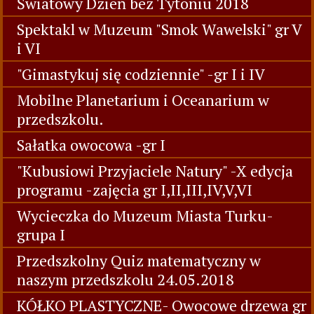
Światowy Dzień bez Tytoniu 2018
Spektakl w Muzeum "Smok Wawelski" gr V
i VI
"Gimastykuj się codziennie" -gr I i IV
Mobilne Planetarium i Oceanarium w
przedszkolu.
Sałatka owocowa -gr I
"Kubusiowi Przyjaciele Natury" -X edycja
programu -zajęcia gr I,II,III,IV,V,VI
Wycieczka do Muzeum Miasta Turku-
grupa I
Przedszkolny Quiz matematyczny w
naszym przedszkolu 24.05.2018
KÓŁKO PLASTYCZNE- Owocowe drzewa gr