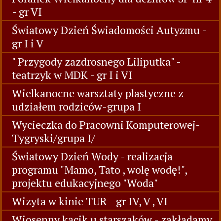
- gr VI
Światowy Dzień Świadomości Autyzmu -
gr I i V
" Przygody zazdrosnego Liliputka" -
teatrzyk w MDK - gr I i VI
Wielkanocne warsztaty plastyczne z
udziałem rodziców-grupa I
Wycieczka do Pracowni Komputerowej-
Tygryski/grupa I/
Światowy Dzień Wody - realizacja
programu "Mamo, Tato , wolę wodę!",
projektu edukacyjnego "Woda"
Wizyta w kinie TUR - gr IV, V , VI
Wiosenny kącik u starszaków - zakładamy