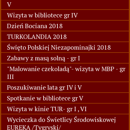
V
Wizyta w bibliotece gr IV
Dzień Bociana 2018
TURKOLANDIA 2018
Święto Polskiej Niezapominajki 2018
Zabawy z masą solną - gr I
"Malowanie czekoladą"- wizyta w MBP - gr
III
Poszukiwanie lata gr IV i V
Spotkanie w bibliotece gr V
Wizyta w kinie TUR- gr I , VI
Wycieczka do Świetlicy Środowiskowej
EUREKA /Tygryski/