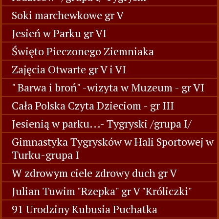
Soki marchewkowe gr V
Jesień w Parku gr VI
Święto Pieczonego Ziemniaka
Zajęcia Otwarte gr V i VI
" Barwa i broń" -wizyta w Muzeum - gr VI
Cała Polska Czyta Dzieciom - gr III
Jesienią w parku...- Tygryski /grupa I/
Gimnastyka Tygrysków w Hali Sportowej w
Turku-grupa I
W zdrowym ciele zdrowy duch gr V
Julian Tuwim "Rzepka" gr V "Króliczki"
91 Urodziny Kubusia Puchatka