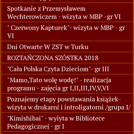
Spotkanie z Przemysławem
Wechterowiczem - wizyta w MBP -gr VI
" Czerwony Kapturek"- wizyta w MBP - gr
VI
Dni Otwarte W ZST w Turku
ROZTAŃCZONA SZÓSTKA 2018
"Cała Polska Czyta Dzieciom"- gr III
"Mamo,Tato wolę wodę!" - realizacja
programu - zajęcia gr I,II,III,IV,V,VI
Poznajemy etapy powstawania książek-
wizyta w drukarni i introligatorni /grupa I/
"Kimishibai" - wyiyta w Bibliotece
Pedagogicznej - gr I