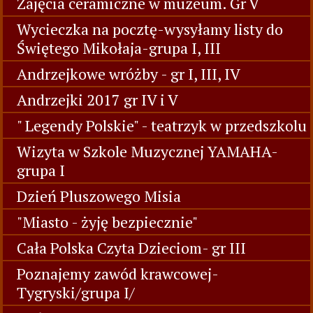
Zajęcia ceramiczne w muzeum. Gr V
Wycieczka na pocztę-wysyłamy listy do
Świętego Mikołaja-grupa I, III
Andrzejkowe wróżby - gr I, III, IV
Andrzejki 2017 gr IV i V
" Legendy Polskie" - teatrzyk w przedszkolu
Wizyta w Szkole Muzycznej YAMAHA-
grupa I
Dzień Pluszowego Misia
"Miasto - żyję bezpiecznie"
Cała Polska Czyta Dzieciom- gr III
Poznajemy zawód krawcowej-
Tygryski/grupa I/