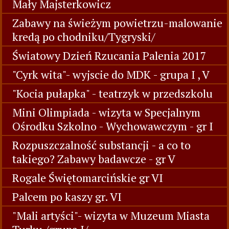
Mały Majsterkowicz
Zabawy na świeżym powietrzu-malowanie
kredą po chodniku/Tygryski/
Światowy Dzień Rzucania Palenia 2017
"Cyrk wita"- wyjscie do MDK - grupa I , V
"Kocia pułapka" - teatrzyk w przedszkolu
Mini Olimpiada - wizyta w Specjalnym
Ośrodku Szkolno - Wychowawczym - gr I
Rozpuszczalność substancji - a co to
takiego? Zabawy badawcze - gr V
Rogale Świętomarcińskie gr VI
Palcem po kaszy gr. VI
"Mali artyści"- wizyta w Muzeum Miasta