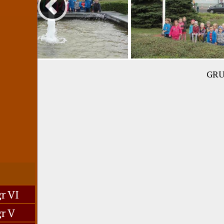
GRU
r VI
r V