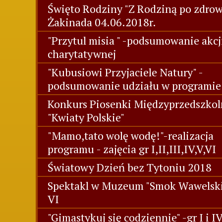
Święto Rodziny "Z Rodziną po zdrowi
Żakinada 04.06.2018r.
"Przytul misia " -podsumowanie akcj
charytatywnej
"Kubusiowi Przyjaciele Natury" -
podsumowanie udziału w programie
Konkurs Piosenki Międzyprzedszkol
"Kwiaty Polskie"
"Mamo,tato wolę wodę!"-realizacja
programu - zajęcia gr I,II,III,IV,V,VI
Światowy Dzień bez Tytoniu 2018
Spektakl w Muzeum "Smok Wawelski"
VI
"Gimastykuj się codziennie" -gr I i I