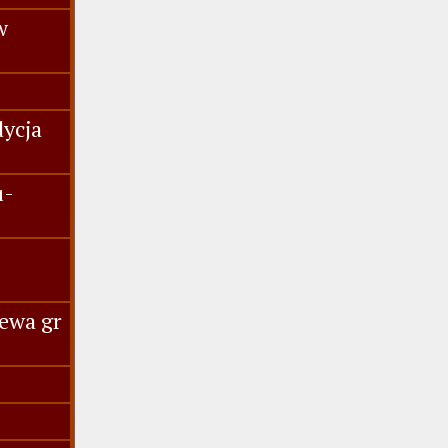
w
dycja
u-
ewa gr