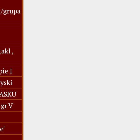
u/grupa
akl ,
ie I
yski
IASKU
gr V
e"