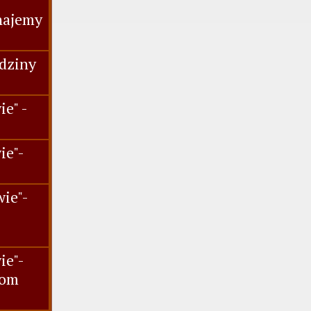
najemy
dziny
e" -
ie"-
.
ie"-
ie"-
iom