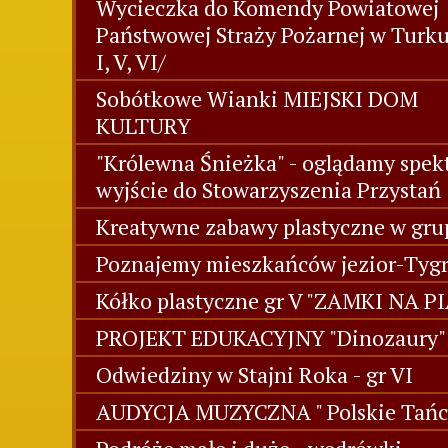
Wycieczka do Komendy Powiatowej
Państwowej Straży Pożarnej w Turk
I, V, VI/
Sobótkowe Wianki MIEJSKI DOM
KULTURY
"Królewna Śnieżka" - oglądamy spekt
wyjście do Stowarzyszenia Przystań
Kreatywne zabawy plastyczne w grup
Poznajemy mieszkańców jezior-Tygr
Kółko plastyczne gr V "ZAMKI NA P
PROJEKT EDUKACYJNY "Dinozaury" 
Odwiedziny w Stajni Roka - gr VI
AUDYCJA MUZYCZNA " Polskie Tańc