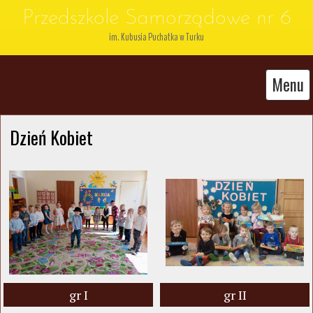
Przedszkole Samorządowe nr 6
im. Kubusia Puchatka w Turku
Menu
Dzień Kobiet
gr I
gr II