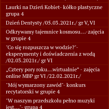
Laurki na Dzień Kobiet- kółko plastyczne
grupa 4
Dzień Dentysty /05.03.2021r./ gr V, VI
Odkrywamy tajemnice kosmosu...-zajęcia
w grupie 4
"Co się rozpuszcza w wodzie?"-
eksperymenty i doświadczenia z wodą
/02.03.2021r./ gr VI
„Cztery pory roku...wirtualnie” - zajęcia
online MBP gr VI /22.02.2021r./
"Mój wymarzony zawód"- konkurs
recytatorski w grupie 4
"W naszym przedszkolu pełno muzyki
jest..."- grupa 4