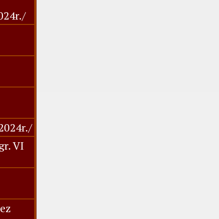
024r./
2024r./
gr. VI
ez