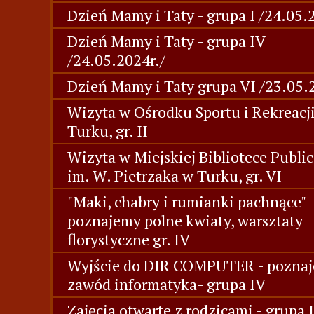
Dzień Mamy i Taty - grupa I /24.05.
Dzień Mamy i Taty - grupa IV
/24.05.2024r./
Dzień Mamy i Taty grupa VI /23.05.
Wizyta w Ośrodku Sportu i Rekreacj
Turku, gr. II
Wizyta w Miejskiej Bibliotece Publi
im. W. Pietrzaka w Turku, gr. VI
"Maki, chabry i rumianki pachnące" 
poznajemy polne kwiaty, warsztaty
florystyczne gr. IV
Wyjście do DIR COMPUTER - pozna
zawód informatyka- grupa IV
Zajęcia otwarte z rodzicami - grupa I