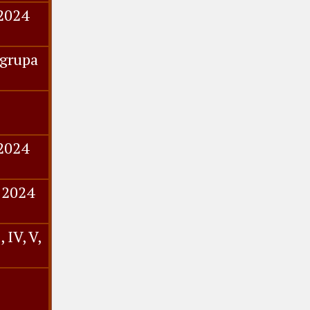
.2024
 grupa
.2024
.2024
 IV, V,