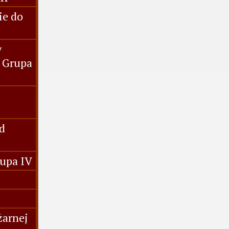
ie do
y
 Grupa
d
rupa IV
żarnej