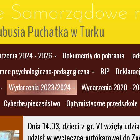
le Samorządowe n
ubusia Puchatka w Turku
rzenia 2024 - 2026
Dokumenty do pobrania
Jad
moc psychologiczno-pedagogiczna
BIP
Deklarac
Wydarzenia 2023/2024
Wydarzenia 2020 - 2
Cyberbezpieczeństwo
Optymistyczne przedszkole
Dnia 14.03, dzieci z gr. VI wzięły udzia
udział w wycieczce autokarowej do Za