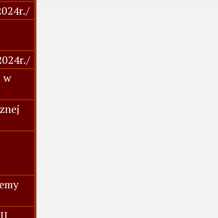
2024r./
2024r./
i w
cznej
-
jemy
II