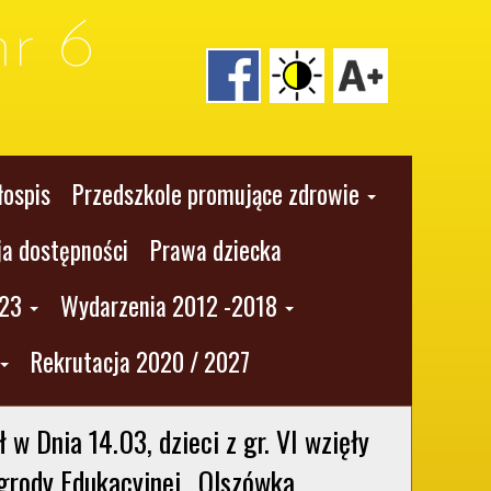
r 6
łospis
Przedszkole promujące zdrowie
ja dostępności
Prawa dziecka
023
Wydarzenia 2012 -2018
Rekrutacja 2020 / 2027
ł w Dnia 14.03, dzieci z gr. VI wzięły 
grody Edukacyjnej „Olszówka