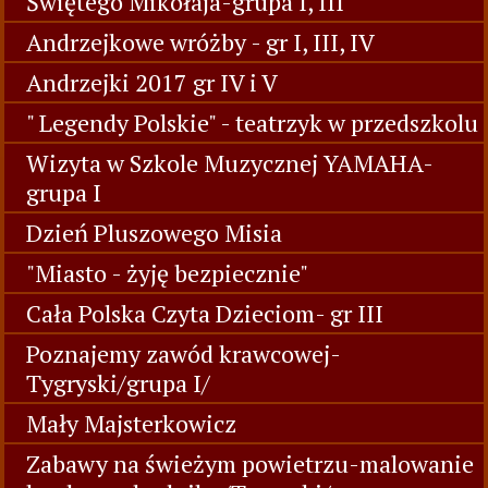
Świętego Mikołaja-grupa I, III
Andrzejkowe wróżby - gr I, III, IV
Andrzejki 2017 gr IV i V
" Legendy Polskie" - teatrzyk w przedszkolu
Wizyta w Szkole Muzycznej YAMAHA-
grupa I
Dzień Pluszowego Misia
"Miasto - żyję bezpiecznie"
Cała Polska Czyta Dzieciom- gr III
Poznajemy zawód krawcowej-
Tygryski/grupa I/
Mały Majsterkowicz
Zabawy na świeżym powietrzu-malowanie