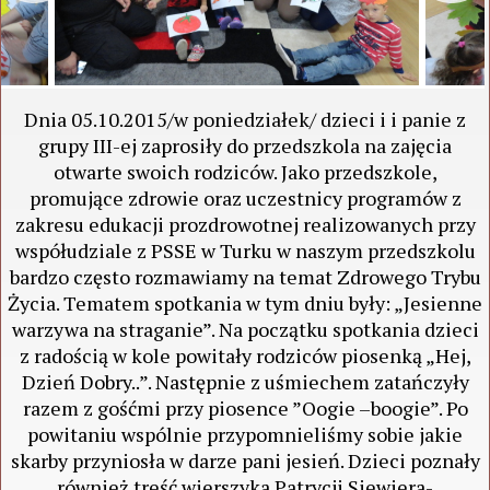
Dnia 05.10.2015/w poniedziałek/ dzieci i i panie z
grupy III-ej zaprosiły do przedszkola na zajęcia
otwarte swoich rodziców. Jako przedszkole,
promujące zdrowie oraz uczestnicy programów z
zakresu edukacji prozdrowotnej realizowanych przy
współudziale z PSSE w Turku w naszym przedszkolu
bardzo często rozmawiamy na temat Zdrowego Trybu
Życia. Tematem spotkania w tym dniu były: „Jesienne
warzywa na straganie”. Na początku spotkania dzieci
z radością w kole powitały rodziców piosenką „Hej,
Dzień Dobry..”. Następnie z uśmiechem zatańczyły
razem z gośćmi przy piosence ”Oogie –boogie”. Po
powitaniu wspólnie przypomnieliśmy sobie jakie
skarby przyniosła w darze pani jesień. Dzieci poznały
również treść wierszyka Patrycji Siewiera-