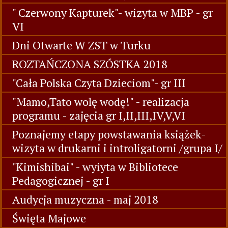
" Czerwony Kapturek"- wizyta w MBP - gr
VI
Dni Otwarte W ZST w Turku
ROZTAŃCZONA SZÓSTKA 2018
"Cała Polska Czyta Dzieciom"- gr III
"Mamo,Tato wolę wodę!" - realizacja
programu - zajęcia gr I,II,III,IV,V,VI
Poznajemy etapy powstawania książek-
wizyta w drukarni i introligatorni /grupa I/
"Kimishibai" - wyiyta w Bibliotece
Pedagogicznej - gr I
Audycja muzyczna - maj 2018
Święta Majowe