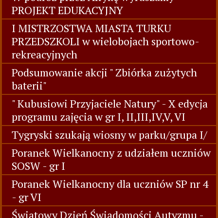
PROJEKT EDUKACYJNY
I MISTRZOSTWA MIASTA TURKU
PRZEDSZKOLI w wielobojach sportowo-
rekreacyjnych
Podsumowanie akcji " Zbiórka zużytych
baterii"
" Kubusiowi Przyjaciele Natury" - X edycja
programu zajęcia w gr I, II,III,IV,V, VI
Tygryski szukają wiosny w parku/grupa I/
Poranek Wielkanocny z udziałem uczniów
SOSW - gr I
Poranek Wielkanocny dla uczniów SP nr 4
- gr VI
Światowy Dzień Świadomości Autyzmu -