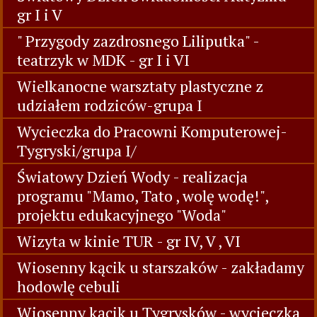
gr I i V
" Przygody zazdrosnego Liliputka" -
teatrzyk w MDK - gr I i VI
Wielkanocne warsztaty plastyczne z
udziałem rodziców-grupa I
Wycieczka do Pracowni Komputerowej-
Tygryski/grupa I/
Światowy Dzień Wody - realizacja
programu "Mamo, Tato , wolę wodę!",
projektu edukacyjnego "Woda"
Wizyta w kinie TUR - gr IV, V , VI
Wiosenny kącik u starszaków - zakładamy
hodowlę cebuli
Wiosenny kącik u Tygrysków - wycieczka