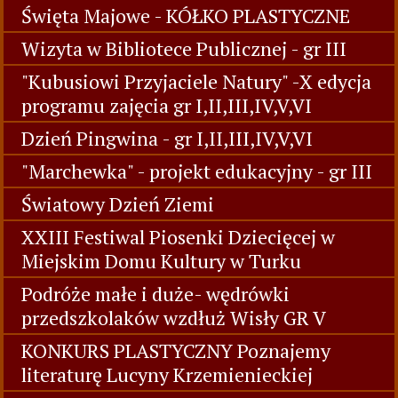
Święta Majowe - KÓŁKO PLASTYCZNE
Wizyta w Bibliotece Publicznej - gr III
"Kubusiowi Przyjaciele Natury" -X edycja
programu zajęcia gr I,II,III,IV,V,VI
Dzień Pingwina - gr I,II,III,IV,V,VI
"Marchewka" - projekt edukacyjny - gr III
Światowy Dzień Ziemi
XXIII Festiwal Piosenki Dziecięcej w
Miejskim Domu Kultury w Turku
Podróże małe i duże- wędrówki
przedszkolaków wzdłuż Wisły GR V
KONKURS PLASTYCZNY Poznajemy
literaturę Lucyny Krzemienieckiej