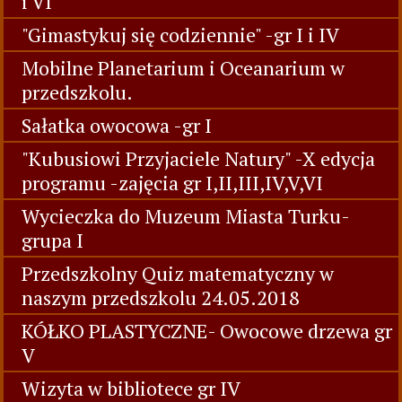
i VI
"Gimastykuj się codziennie" -gr I i IV
Mobilne Planetarium i Oceanarium w
przedszkolu.
Sałatka owocowa -gr I
"Kubusiowi Przyjaciele Natury" -X edycja
programu -zajęcia gr I,II,III,IV,V,VI
Wycieczka do Muzeum Miasta Turku-
grupa I
Przedszkolny Quiz matematyczny w
naszym przedszkolu 24.05.2018
KÓŁKO PLASTYCZNE- Owocowe drzewa gr
V
Wizyta w bibliotece gr IV