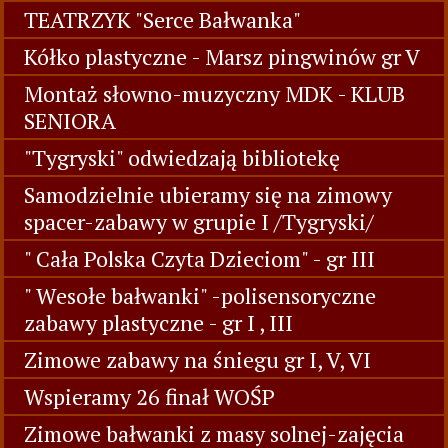
TEATRZYK "Serce Bałwanka"
Kółko plastyczne - Marsz pingwinów gr V
Montaż słowno-muzyczny MDK - KLUB
SENIORA
"Tygryski" odwiedzają bibliotekę
Samodzielnie ubieramy się na zimowy
spacer-zabawy w grupie I /Tygryski/
" Cała Polska Czyta Dzieciom" - gr III
" Wesołe bałwanki" -polisensoryczne
zabawy plastyczne - gr I , III
Zimowe zabawy na śniegu gr I, V, VI
Wspieramy 26 finał WOŚP
Zimowe bałwanki z masy solnej-zajęcia