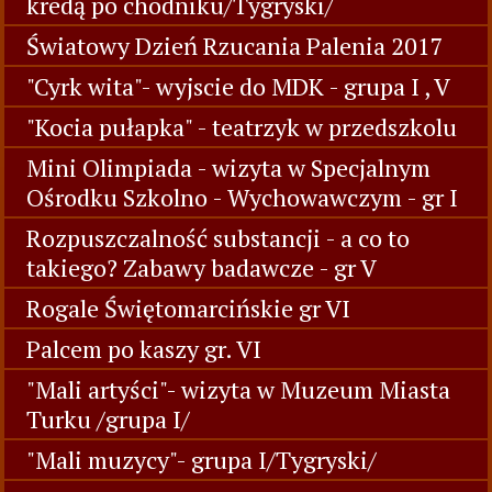
kredą po chodniku/Tygryski/
Światowy Dzień Rzucania Palenia 2017
"Cyrk wita"- wyjscie do MDK - grupa I , V
"Kocia pułapka" - teatrzyk w przedszkolu
Mini Olimpiada - wizyta w Specjalnym
Ośrodku Szkolno - Wychowawczym - gr I
Rozpuszczalność substancji - a co to
takiego? Zabawy badawcze - gr V
Rogale Świętomarcińskie gr VI
Palcem po kaszy gr. VI
"Mali artyści"- wizyta w Muzeum Miasta
Turku /grupa I/
"Mali muzycy"- grupa I/Tygryski/