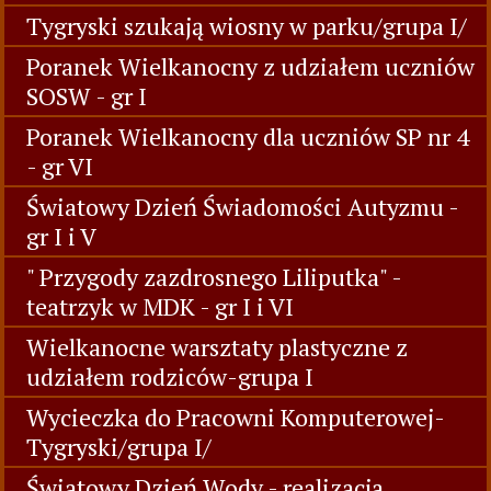
Tygryski szukają wiosny w parku/grupa I/
Poranek Wielkanocny z udziałem uczniów
SOSW - gr I
Poranek Wielkanocny dla uczniów SP nr 4
- gr VI
Światowy Dzień Świadomości Autyzmu -
gr I i V
" Przygody zazdrosnego Liliputka" -
teatrzyk w MDK - gr I i VI
Wielkanocne warsztaty plastyczne z
udziałem rodziców-grupa I
Wycieczka do Pracowni Komputerowej-
Tygryski/grupa I/
Światowy Dzień Wody - realizacja