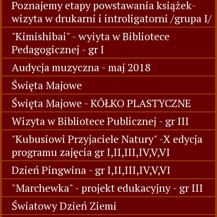
Poznajemy etapy powstawania książek-
wizyta w drukarni i introligatorni /grupa I/
"Kimishibai" - wyiyta w Bibliotece
Pedagogicznej - gr I
Audycja muzyczna - maj 2018
Święta Majowe
Święta Majowe - KÓŁKO PLASTYCZNE
Wizyta w Bibliotece Publicznej - gr III
"Kubusiowi Przyjaciele Natury" -X edycja
programu zajęcia gr I,II,III,IV,V,VI
Dzień Pingwina - gr I,II,III,IV,V,VI
"Marchewka" - projekt edukacyjny - gr III
Światowy Dzień Ziemi