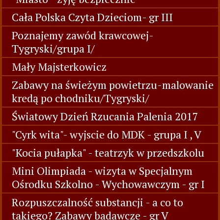
Cała Polska Czyta Dzieciom- gr III
Poznajemy zawód krawcowej-
Tygryski/grupa I/
Mały Majsterkowicz
Zabawy na świeżym powietrzu-malowanie
kredą po chodniku/Tygryski/
Światowy Dzień Rzucania Palenia 2017
"Cyrk wita"- wyjscie do MDK - grupa I , V
"Kocia pułapka" - teatrzyk w przedszkolu
Mini Olimpiada - wizyta w Specjalnym
Ośrodku Szkolno - Wychowawczym - gr I
Rozpuszczalność substancji - a co to
takiego? Zabawy badawcze - gr V