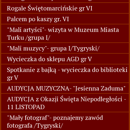
Rogale Świętomarcińskie gr VI
Palcem po kaszy gr. VI
"Mali artyści"- wizyta w Muzeum Miasta
Turku /grupa I/
"Mali muzycy"- grupa I/Tygryski/
Wycieczka do sklepu AGD gr V
Spotkanie z bajką - wycieczka do biblioteki
gr V
AUDYCJA MUZYCZNA- "Jesienna Zaduma"
AUDYCJA z Okazji Święta Niepodległości -
11 LISTOPAD
"Mały fotograf"- poznajemy zawód
fotografa /Tygryski/