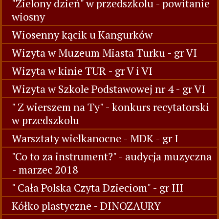
"Zielony dzień" w przedszkolu - powitanie
wiosny
Wiosenny kącik u Kangurków
Wizyta w Muzeum Miasta Turku - gr VI
Wizyta w kinie TUR - gr V i VI
Wizyta w Szkole Podstawowej nr 4 - gr VI
" Z wierszem na Ty" - konkurs recytatorski
w przedszkolu
Warsztaty wielkanocne - MDK - gr I
"Co to za instrument?" - audycja muzyczna
- marzec 2018
" Cała Polska Czyta Dzieciom" - gr III
Kółko plastyczne - DINOZAURY