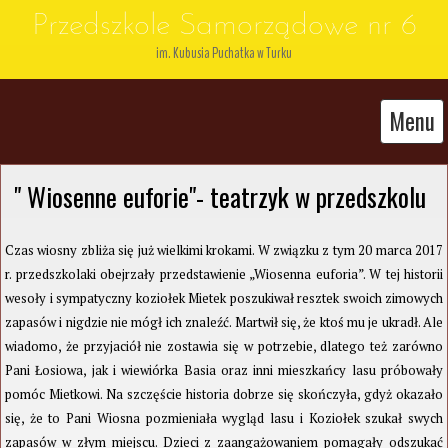
Przedszkole Samorządowe nr 6
im. Kubusia Puchatka w Turku
Menu
" Wiosenne euforie"- teatrzyk w przedszkolu
Czas wiosny zbliża się już wielkimi krokami. W związku z tym 20 marca 2017
r. przedszkolaki obejrzały przedstawienie „Wiosenna euforia”. W tej historii
wesoły i sympatyczny koziołek Mietek poszukiwał resztek swoich zimowych
zapasów i nigdzie nie mógł ich znaleźć. Martwił się, że ktoś mu je ukradł. Ale
wiadomo, że przyjaciół nie zostawia się w potrzebie, dlatego też zarówno
Pani Łosiowa, jak i wiewiórka Basia oraz inni mieszkańcy lasu próbowały
pomóc Mietkowi. Na szczęście historia dobrze się skończyła, gdyż okazało
się, że to Pani Wiosna pozmieniała wygląd lasu i Koziołek szukał swych
zapasów w złym miejscu. Dzieci z zaangażowaniem pomagały odszukać