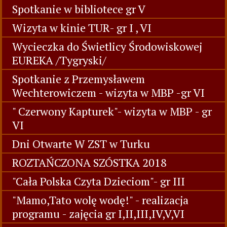
Spotkanie w bibliotece gr V
Wizyta w kinie TUR- gr I , VI
Wycieczka do Świetlicy Środowiskowej
EUREKA /Tygryski/
Spotkanie z Przemysławem
Wechterowiczem - wizyta w MBP -gr VI
" Czerwony Kapturek"- wizyta w MBP - gr
VI
Dni Otwarte W ZST w Turku
ROZTAŃCZONA SZÓSTKA 2018
"Cała Polska Czyta Dzieciom"- gr III
"Mamo,Tato wolę wodę!" - realizacja
programu - zajęcia gr I,II,III,IV,V,VI