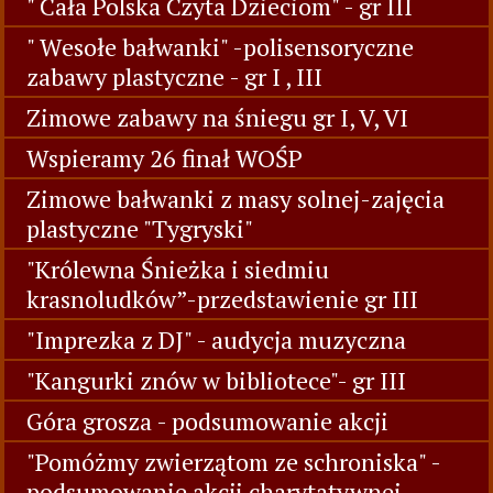
" Cała Polska Czyta Dzieciom" - gr III
" Wesołe bałwanki" -polisensoryczne
zabawy plastyczne - gr I , III
Zimowe zabawy na śniegu gr I, V, VI
Wspieramy 26 finał WOŚP
Zimowe bałwanki z masy solnej-zajęcia
plastyczne "Tygryski"
"Królewna Śnieżka i siedmiu
krasnoludków”-przedstawienie gr III
"Imprezka z DJ" - audycja muzyczna
"Kangurki znów w bibliotece"- gr III
Góra grosza - podsumowanie akcji
"Pomóżmy zwierzątom ze schroniska" -
podsumowanie akcji charytatywnej