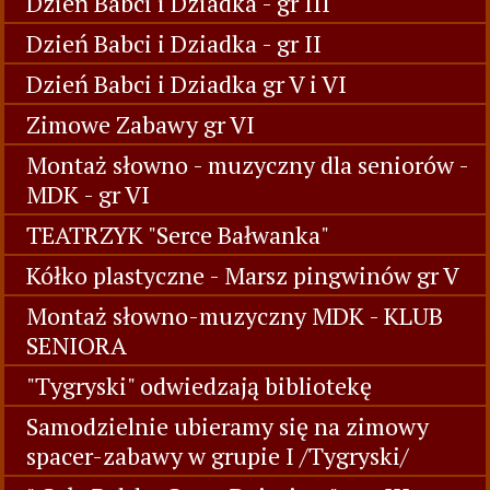
Dzień Babci i Dziadka - gr III
Dzień Babci i Dziadka - gr II
Dzień Babci i Dziadka gr V i VI
Zimowe Zabawy gr VI
Montaż słowno - muzyczny dla seniorów -
MDK - gr VI
TEATRZYK "Serce Bałwanka"
Kółko plastyczne - Marsz pingwinów gr V
Montaż słowno-muzyczny MDK - KLUB
SENIORA
"Tygryski" odwiedzają bibliotekę
Samodzielnie ubieramy się na zimowy
spacer-zabawy w grupie I /Tygryski/