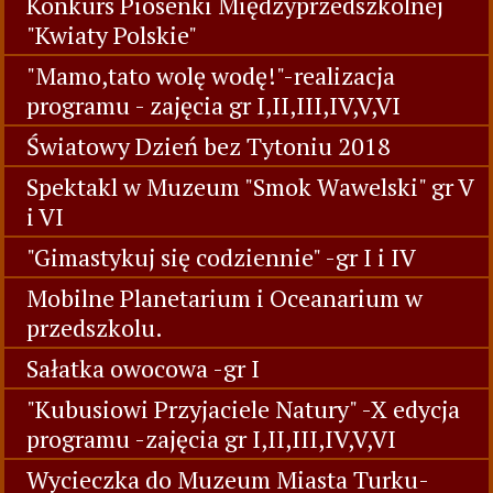
Konkurs Piosenki Międzyprzedszkolnej
"Kwiaty Polskie"
"Mamo,tato wolę wodę!"-realizacja
programu - zajęcia gr I,II,III,IV,V,VI
Światowy Dzień bez Tytoniu 2018
Spektakl w Muzeum "Smok Wawelski" gr V
i VI
"Gimastykuj się codziennie" -gr I i IV
Mobilne Planetarium i Oceanarium w
przedszkolu.
Sałatka owocowa -gr I
"Kubusiowi Przyjaciele Natury" -X edycja
programu -zajęcia gr I,II,III,IV,V,VI
Wycieczka do Muzeum Miasta Turku-