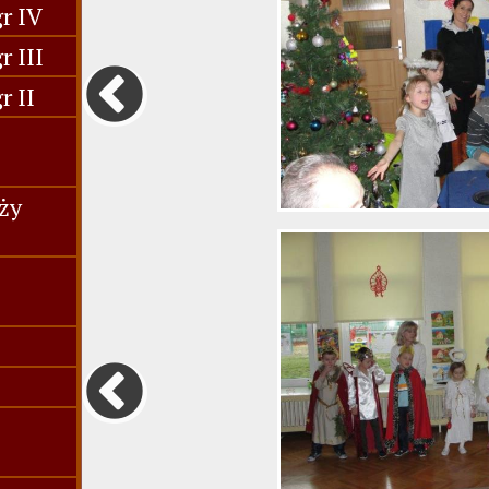
r IV
 III
r II
ży