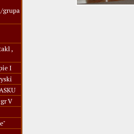
u/grupa
akl ,
ie I
yski
IASKU
gr V
e"