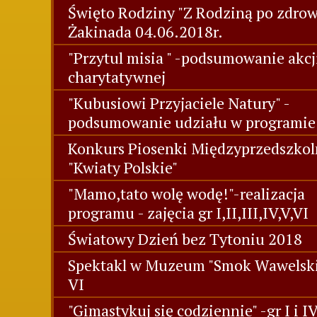
Święto Rodziny "Z Rodziną po zdrowi
Żakinada 04.06.2018r.
"Przytul misia " -podsumowanie akcj
charytatywnej
"Kubusiowi Przyjaciele Natury" -
podsumowanie udziału w programie
Konkurs Piosenki Międzyprzedszkol
"Kwiaty Polskie"
"Mamo,tato wolę wodę!"-realizacja
programu - zajęcia gr I,II,III,IV,V,VI
Światowy Dzień bez Tytoniu 2018
Spektakl w Muzeum "Smok Wawelski"
VI
"Gimastykuj się codziennie" -gr I i I