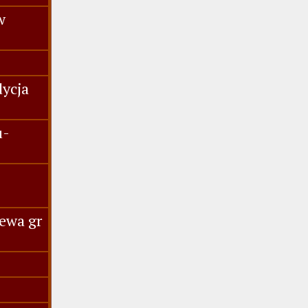
w
dycja
u-
ewa gr