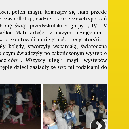
i, pełen magii, kojarzący się nam przede
czas refleksji, nadziei i serdecznych spotkań
ch się świąt przedszkolaki z grupy I, IV i V
sełka. Mali artyści z dużym przejęciem i
 prezentowali umiejętności recytatorskie i
ły kolędy, stworzyły wspaniałą, świąteczną
i o czym świadczyły po zakończonym występie
odziców . Wszyscy ulegli magii występów
tępie dzieci zasiadły ze swoimi rodzicami do