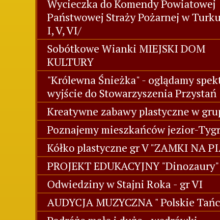
Wycieczka do Komendy Powiatowej
Państwowej Straży Pożarnej w Turk
I, V, VI/
Sobótkowe Wianki MIEJSKI DOM
KULTURY
"Królewna Śnieżka" - oglądamy spekt
wyjście do Stowarzyszenia Przystań
Kreatywne zabawy plastyczne w grup
Poznajemy mieszkańców jezior-Tygr
Kółko plastyczne gr V "ZAMKI NA P
PROJEKT EDUKACYJNY "Dinozaury" 
Odwiedziny w Stajni Roka - gr VI
AUDYCJA MUZYCZNA " Polskie Tańc