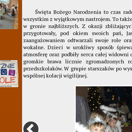
Święta Bożego Narodzenia to czas radośc
wszystkim z wyjątkowym nastrojem. To także 
w gronie najbliższych. Z okazji zbliżający
przygotowały, pod okiem swoich pań, Ja
zaangażowaniem odtwarzali swoje role oraz
wokalne. Dzieci w urokliwy sposób śpiewa
atmosferę oraz podbiły serca całej widown
gromkie brawa licznie zgromadzonych r
przedszkolaków. W grupie starszaków po wys
wspólnej kolacji wigilijnej.