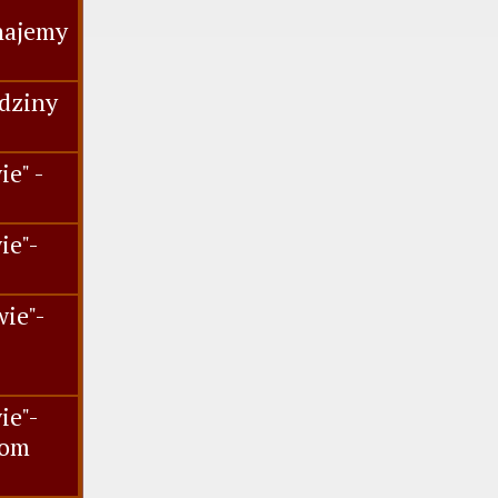
najemy
dziny
e" -
ie"-
.
ie"-
ie"-
iom