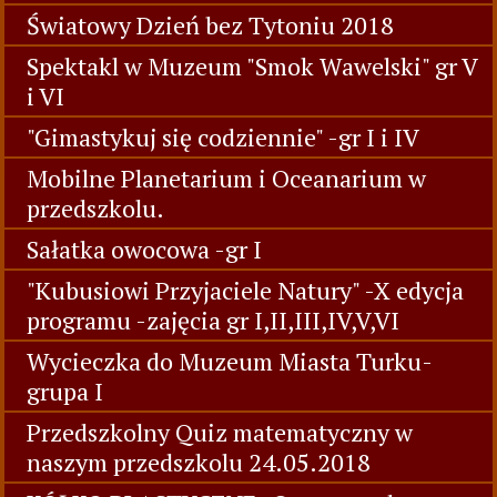
Światowy Dzień bez Tytoniu 2018
Spektakl w Muzeum "Smok Wawelski" gr V
i VI
"Gimastykuj się codziennie" -gr I i IV
Mobilne Planetarium i Oceanarium w
przedszkolu.
Sałatka owocowa -gr I
"Kubusiowi Przyjaciele Natury" -X edycja
programu -zajęcia gr I,II,III,IV,V,VI
Wycieczka do Muzeum Miasta Turku-
grupa I
Przedszkolny Quiz matematyczny w
naszym przedszkolu 24.05.2018