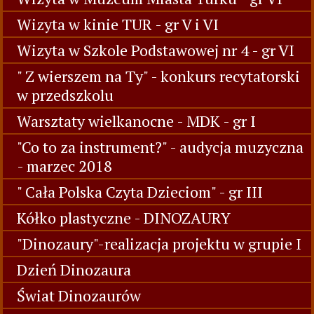
Wizyta w kinie TUR - gr V i VI
Wizyta w Szkole Podstawowej nr 4 - gr VI
" Z wierszem na Ty" - konkurs recytatorski
w przedszkolu
Warsztaty wielkanocne - MDK - gr I
"Co to za instrument?" - audycja muzyczna
- marzec 2018
" Cała Polska Czyta Dzieciom" - gr III
Kółko plastyczne - DINOZAURY
"Dinozaury"-realizacja projektu w grupie I
Dzień Dinozaura
Świat Dinozaurów