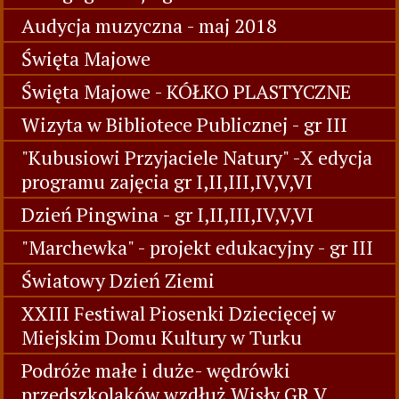
Audycja muzyczna - maj 2018
Święta Majowe
Święta Majowe - KÓŁKO PLASTYCZNE
Wizyta w Bibliotece Publicznej - gr III
"Kubusiowi Przyjaciele Natury" -X edycja
programu zajęcia gr I,II,III,IV,V,VI
Dzień Pingwina - gr I,II,III,IV,V,VI
"Marchewka" - projekt edukacyjny - gr III
Światowy Dzień Ziemi
XXIII Festiwal Piosenki Dziecięcej w
Miejskim Domu Kultury w Turku
Podróże małe i duże- wędrówki
przedszkolaków wzdłuż Wisły GR V