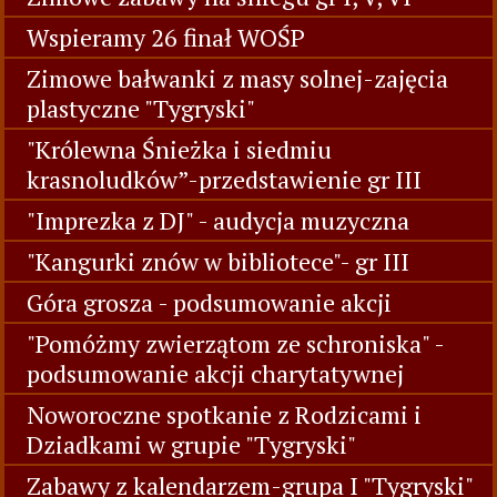
Wspieramy 26 finał WOŚP
Zimowe bałwanki z masy solnej-zajęcia
plastyczne "Tygryski"
"Królewna Śnieżka i siedmiu
krasnoludków”-przedstawienie gr III
"Imprezka z DJ" - audycja muzyczna
"Kangurki znów w bibliotece"- gr III
Góra grosza - podsumowanie akcji
"Pomóżmy zwierzątom ze schroniska" -
podsumowanie akcji charytatywnej
Noworoczne spotkanie z Rodzicami i
Dziadkami w grupie "Tygryski"
Zabawy z kalendarzem-grupa I "Tygryski"