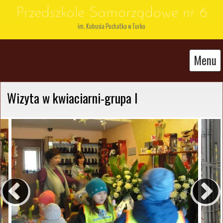
Przedszkole Samorządowe nr 6
im. Kubusia Puchatka w Turku
Menu
Wizyta w kwiaciarni-grupa I