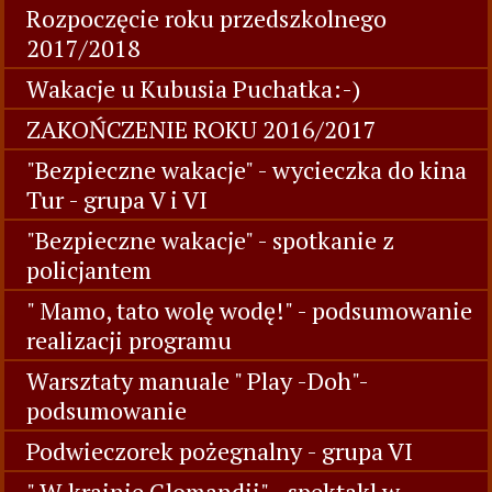
Rozpoczęcie roku przedszkolnego
2017/2018
Wakacje u Kubusia Puchatka:-)
ZAKOŃCZENIE ROKU 2016/2017
"Bezpieczne wakacje" - wycieczka do kina
Tur - grupa V i VI
"Bezpieczne wakacje" - spotkanie z
policjantem
" Mamo, tato wolę wodę!" - podsumowanie
realizacji programu
Warsztaty manuale " Play -Doh"-
podsumowanie
Podwieczorek pożegnalny - grupa VI
" W krainie Glomandii" - spektakl w