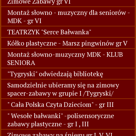
Zimowe Zabawy gr VI
Montaż słowno - muzyczny dla seniorów -
MDK - gr VI
TEATRZYK "Serce Bałwanka"
Kółko plastyczne - Marsz pingwinów gr V
Montaż słowno-muzyczny MDK - KLUB
SENIORA
"Tygryski" odwiedzają bibliotekę
Samodzielnie ubieramy się na zimowy
spacer-zabawy w grupie I /Tygryski/
" Cała Polska Czyta Dzieciom" - gr III
" Wesołe bałwanki" -polisensoryczne
zabawy plastyczne - gr I , III
Zimowe zabawy na śniegu gr I, V, VI