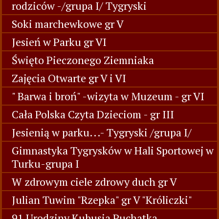
rodziców -/grupa I/ Tygryski
Soki marchewkowe gr V
Jesień w Parku gr VI
Święto Pieczonego Ziemniaka
Zajęcia Otwarte gr V i VI
" Barwa i broń" -wizyta w Muzeum - gr VI
Cała Polska Czyta Dzieciom - gr III
Jesienią w parku...- Tygryski /grupa I/
Gimnastyka Tygrysków w Hali Sportowej w
Turku-grupa I
W zdrowym ciele zdrowy duch gr V
Julian Tuwim "Rzepka" gr V "Króliczki"
91 Urodziny Kubusia Puchatka