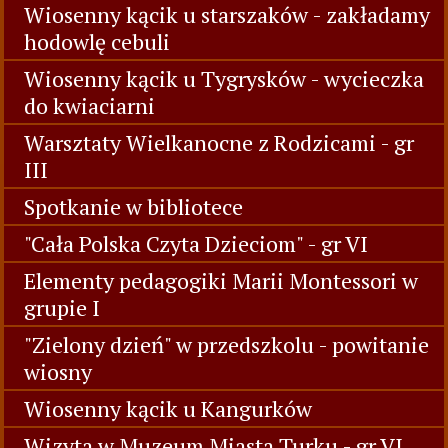
Wiosenny kącik u starszaków - zakładamy
hodowlę cebuli
Wiosenny kącik u Tygrysków - wycieczka
do kwiaciarni
Warsztaty Wielkanocne z Rodzicami - gr
III
Spotkanie w bibliotece
"Cała Polska Czyta Dzieciom" - gr VI
Elementy pedagogiki Marii Montessori w
grupie I
"Zielony dzień" w przedszkolu - powitanie
wiosny
Wiosenny kącik u Kangurków
Wizyta w Muzeum Miasta Turku - gr VI