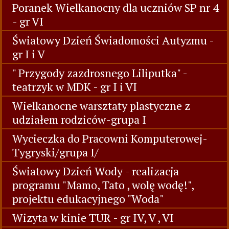
Poranek Wielkanocny dla uczniów SP nr 4
- gr VI
Światowy Dzień Świadomości Autyzmu -
gr I i V
" Przygody zazdrosnego Liliputka" -
teatrzyk w MDK - gr I i VI
Wielkanocne warsztaty plastyczne z
udziałem rodziców-grupa I
Wycieczka do Pracowni Komputerowej-
Tygryski/grupa I/
Światowy Dzień Wody - realizacja
programu "Mamo, Tato , wolę wodę!",
projektu edukacyjnego "Woda"
Wizyta w kinie TUR - gr IV, V , VI