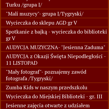
Turku /grupa I/
"Mali muzycy"- grupa I/Tygryski/
Wycieczka do sklepu AGD gr V
Spotkanie z bajką - wycieczka do biblioteki
gr V
AUDYCJA MUZYCZNA- "Jesienna Zaduma"
AUDYCJA z Okazji Święta Niepodległości -
11 LISTOPAD
"Mały fotograf"- poznajemy zawód
fotografa /Tygryski/
Zumba Kids w naszym przedszkolu
Wycieczka do Miejskiej Biblioteki - gr. III
Jesienne zajęcia otwarte z udziałem