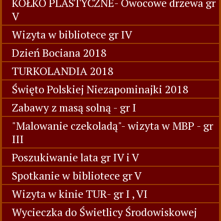
KÓŁKO PLASTYCZNE- Owocowe drzewa gr
V
Wizyta w bibliotece gr IV
Dzień Bociana 2018
TURKOLANDIA 2018
Święto Polskiej Niezapominajki 2018
Zabawy z masą solną - gr I
"Malowanie czekoladą"- wizyta w MBP - gr
III
Poszukiwanie lata gr IV i V
Spotkanie w bibliotece gr V
Wizyta w kinie TUR- gr I , VI
Wycieczka do Świetlicy Środowiskowej