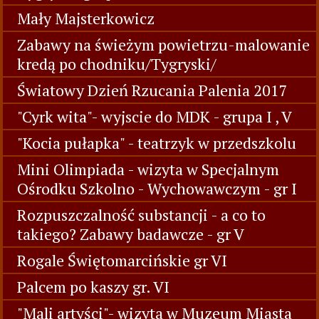
Mały Majsterkowicz
Zabawy na świeżym powietrzu-malowanie
kredą po chodniku/Tygryski/
Światowy Dzień Rzucania Palenia 2017
"Cyrk wita"- wyjscie do MDK - grupa I , V
"Kocia pułapka" - teatrzyk w przedszkolu
Mini Olimpiada - wizyta w Specjalnym
Ośrodku Szkolno - Wychowawczym - gr I
Rozpuszczalność substancji - a co to
takiego? Zabawy badawcze - gr V
Rogale Świętomarcińskie gr VI
Palcem po kaszy gr. VI
"Mali artyści"- wizyta w Muzeum Miasta