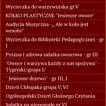
Wycieczka do warzywniaka gr V
KÓŁKO PLASTYCZNE "Jesienne owoce"
Audycja Muzyczna -„ Ale w koło jest
wesoło”
Wycieczka do Biblioteki Pedagogicznej - gr
I
Pyszna i zdrowa sałatka owocowa - gr III
"Owoce i warzywa każdy z nas spożywa" -
Tygryski/grupa I/
" Jesienne drzewo" - gr III, I
Dzień Chłopaka grupa V, VI
Ogólnopolski Dzień Głośnego Czytania
Sałatka na niepogodę gr VI