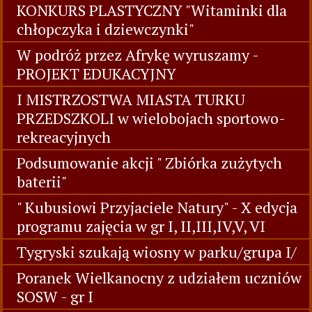
KONKURS PLASTYCZNY "Witaminki dla
chłopczyka i dziewczynki"
W podróż przez Afrykę wyruszamy -
PROJEKT EDUKACYJNY
I MISTRZOSTWA MIASTA TURKU
PRZEDSZKOLI w wielobojach sportowo-
rekreacyjnych
Podsumowanie akcji " Zbiórka zużytych
baterii"
" Kubusiowi Przyjaciele Natury" - X edycja
programu zajęcia w gr I, II,III,IV,V, VI
Tygryski szukają wiosny w parku/grupa I/
Poranek Wielkanocny z udziałem uczniów
SOSW - gr I