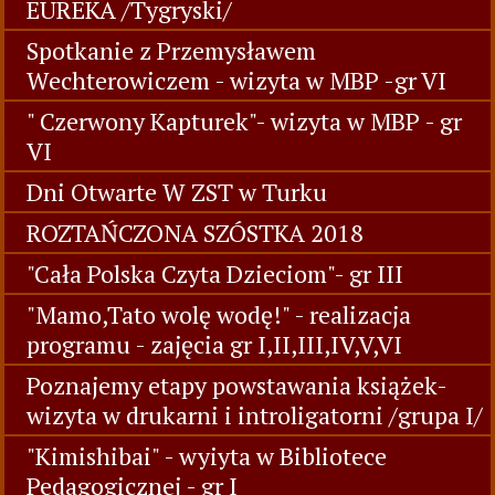
EUREKA /Tygryski/
Spotkanie z Przemysławem
Wechterowiczem - wizyta w MBP -gr VI
" Czerwony Kapturek"- wizyta w MBP - gr
VI
Dni Otwarte W ZST w Turku
ROZTAŃCZONA SZÓSTKA 2018
"Cała Polska Czyta Dzieciom"- gr III
"Mamo,Tato wolę wodę!" - realizacja
programu - zajęcia gr I,II,III,IV,V,VI
Poznajemy etapy powstawania książek-
wizyta w drukarni i introligatorni /grupa I/
"Kimishibai" - wyiyta w Bibliotece
Pedagogicznej - gr I