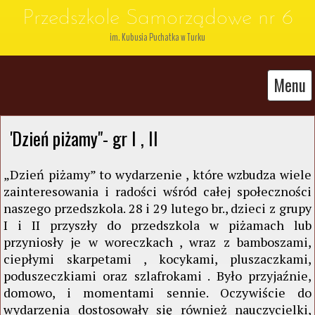
Przedszkole Samorządowe nr 6
im. Kubusia Puchatka w Turku
Menu
'Dzień piżamy"- gr I , II
„Dzień piżamy” to wydarzenie , które wzbudza wiele
zainteresowania i radości wśród całej społeczności
naszego przedszkola. 28 i 29 lutego br., dzieci z grupy
I i II przyszły do przedszkola w piżamach lub
przyniosły je w woreczkach , wraz z bamboszami,
ciepłymi skarpetami , kocykami, pluszaczkami,
poduszeczkiami oraz szlafrokami . Było przyjaźnie,
domowo, i momentami sennie. Oczywiście do
wydarzenia dostosowały się również nauczycielki,