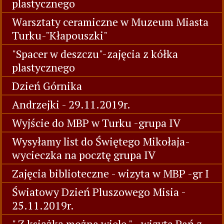
plastycznego
Warsztaty ceramiczne w Muzeum Miasta
Turku-"Kłapouszki"
"Spacer w deszczu"-zajęcia z kółka
plastycznego
Dzień Górnika
Andrzejki - 29.11.2019r.
Wyjście do MBP w Turku -grupa IV
Wysyłamy list do Świętego Mikołaja-
wycieczka na pocztę grupa IV
Zajęcia biblioteczne - wizyta w MBP -gr I
Światowy Dzień Pluszowego Misia -
25.11.2019r.
" Z książką można wiele " - wizyta Pań z