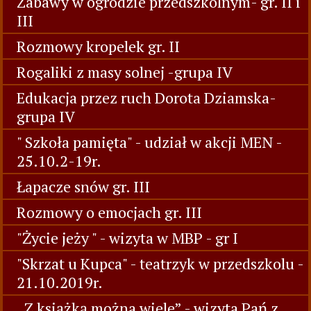
Zabawy w ogrodzie przedszkolnym- gr. II i
III
Rozmowy kropelek gr. II
Rogaliki z masy solnej -grupa IV
Edukacja przez ruch Dorota Dziamska-
grupa IV
" Szkoła pamięta" - udział w akcji MEN -
25.10.2-19r.
Łapacze snów gr. III
Rozmowy o emocjach gr. III
"Życie jeży " - wizyta w MBP - gr I
"Skrzat u Kupca" - teatrzyk w przedszkolu -
21.10.2019r.
„Z książką można wiele” - wizyta Pań z