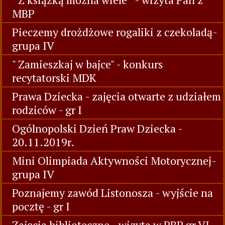
MBP
Pieczemy drożdżowe rogaliki z czekoladą-
grupa IV
" Zamieszkaj w bajce" - konkurs
recytatorski MDK
Prawa Dziecka - zajęcia otwarte z udziałem
rodziców - gr I
Ogólnopolski Dzień Praw Dziecka -
20.11.2019r.
Mini Olimpiada Aktywności Motorycznej-
grupa IV
Poznajemy zawód Listonosza - wyjście na
pocztę - gr I
Zajęcia biblioteczne - wizyta w PBP gr VI