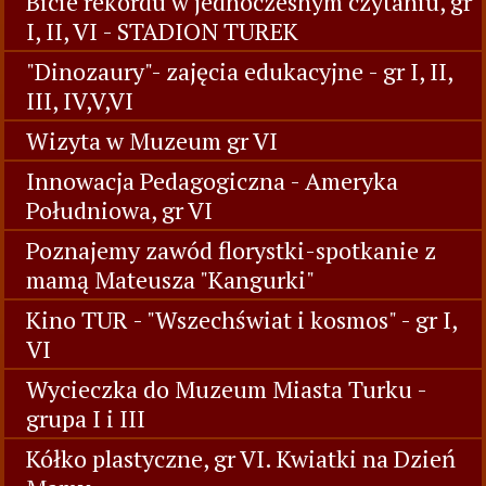
Bicie rekordu w jednoczesnym czytaniu, gr
I, II, VI - STADION TUREK
"Dinozaury"- zajęcia edukacyjne - gr I, II,
III, IV,V,VI
Wizyta w Muzeum gr VI
Innowacja Pedagogiczna - Ameryka
Południowa, gr VI
Poznajemy zawód florystki-spotkanie z
mamą Mateusza "Kangurki"
Kino TUR - "Wszechświat i kosmos" - gr I,
VI
Wycieczka do Muzeum Miasta Turku -
grupa I i III
Kółko plastyczne, gr VI. Kwiatki na Dzień