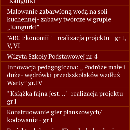
"Kangurki"
Malowanie zabarwioną wodą na soli
kuchennej- zabawy twórcze w grupie
„Kangurki”
"ABC Ekonomii " - realizacja projektu - gr I,
V, VI
Wizyta Szkoły Podstawowej nr 4
Innowacja pedagogiczna: „ Podróże małe i
duże- wędrówki przedszkolaków wzdłuż
Warty” gr.IV
" Książka fajna jest..."- realizacja projektu
gr I
Konstruowanie gier planszowych/
kodowanie - gr I