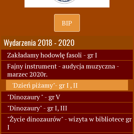
BIP
Wydarzenia 2018 - 2020
Zakładamy hodowlę fasoli - gr I
Fajny instrument - audycja muzyczna -
marzec 2020r.
'Dzień piżamy"- gr I , II
"Dinozaury " - gr V
"Dinozaury" - gr I, III
"Życie dinozaurów" - wizyta w bibliotece gr
I