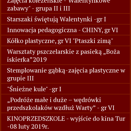
Zajęcia koleżeńskie -"Walentynkowe
zabawy" - grupa II i III
Starszaki świętują Walentynki -gr I
Innowacja pedagogiczna - CHINY, gr VI
Kółko plastyczne, gr VI "Ptaszki zimą"
Warsztaty pszczelarskie z pasieką „Boża
iskierka”2019
Stemplowanie gąbką-zajęcia plastyczne w
grupie III
"Śnieżne kule" -gr I
„Podróże małe i duże – wędrówki
przedszkolaków wzdłuż Warty” - gr VI
KINOPRZEDSZKOLE - wyjście do kina Tur
-08 luty 2019r.