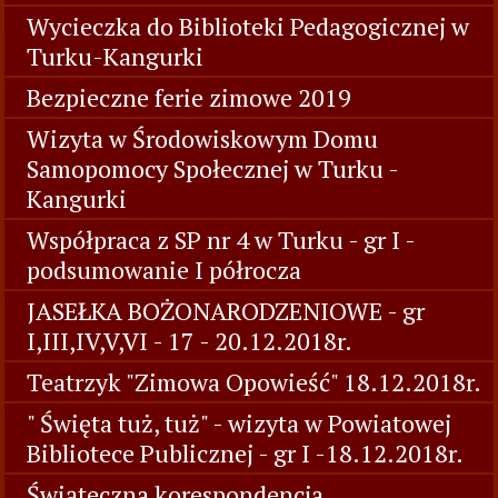
Wycieczka do Biblioteki Pedagogicznej w
Turku-Kangurki
Bezpieczne ferie zimowe 2019
Wizyta w Środowiskowym Domu
Samopomocy Społecznej w Turku -
Kangurki
Współpraca z SP nr 4 w Turku - gr I -
podsumowanie I półrocza
JASEŁKA BOŻONARODZENIOWE - gr
I,III,IV,V,VI - 17 - 20.12.2018r.
Teatrzyk "Zimowa Opowieść" 18.12.2018r.
" Święta tuż, tuż" - wizyta w Powiatowej
Bibliotece Publicznej - gr I -18.12.2018r.
Świąteczna korespondencja