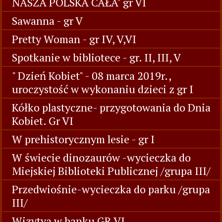
NASZA POLSKA CAŁA" gr VI
Sawanna - gr V
Pretty Woman - gr IV, V,VI
Spotkanie w bibliotece - gr. II, III, V
" Dzień Kobiet" - 08 marca 2019r.,
uroczystość w wykonaniu dzieci z gr I
Kółko plastyczne- przygotowania do Dnia
Kobiet. Gr VI
W prehistorycznym lesie - gr I
W świecie dinozaurów -wycieczka do
Miejskiej Biblioteki Publicznej /grupa III/
Przedwiośnie-wycieczka do parku /grupa
III/
Wizytya w banku GR VI