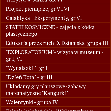
Projekt pieniądze, gr V i VI
Galaktyka - Eksperymenty, gr VI
STATKI KOSMICZNE - zajęcia z kółka
plastycznego
Edukacja przez ruch D. Dziamska-grupa III
"EXPLORATORIUM"- wizyta w muzeum -
gr I, VI
"Wynalazki "- gr I
"Dzień Kota" - gr III
Układamy gry planszowe-zabawy
matematyczne "Kangurki"
Walentynki- grupa IV