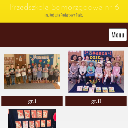
Przedszkole Samorządowe nr 6
im. Kubusia Puchatka w Turku
Menu
gr. I
gr. II