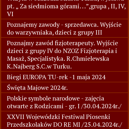
pt. „ Za siedmioma górami...”,grupa , II, IV,
VI
Poznajemy zawody - sprzedawca. Wyjście
do warzywniaka, dzieci z grupy III
Poznajmy zawód fizjoterapeuty. Wyjście
dzieci z grupy lV do NZOZ Fizjoterapia i
Masaż, Specjalistyka. R.Chmielewska
K.Najberg S.C.w Turku.
Biegi EUROPA TU-rek -1 maja 2024
Święta Majowe 2024r.
Polskie symbole narodowe - zajęcia
otwarte z Rodzicami - gr. I /30.04.2024r./
XXVII Wojewódzki Festiwal Piosenki
Przedszkolaków DO RE MI /25.04.2024r./