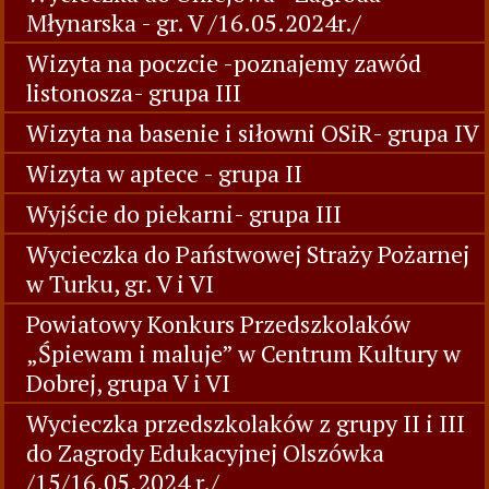
Młynarska - gr. V /16.05.2024r./
Wizyta na poczcie -poznajemy zawód
listonosza- grupa III
Wizyta na basenie i siłowni OSiR- grupa IV
Wizyta w aptece - grupa II
Wyjście do piekarni- grupa III
Wycieczka do Państwowej Straży Pożarnej
w Turku, gr. V i VI
Powiatowy Konkurs Przedszkolaków
„Śpiewam i maluje” w Centrum Kultury w
Dobrej, grupa V i VI
Wycieczka przedszkolaków z grupy II i III
do Zagrody Edukacyjnej Olszówka
/15/16.05.2024 r./