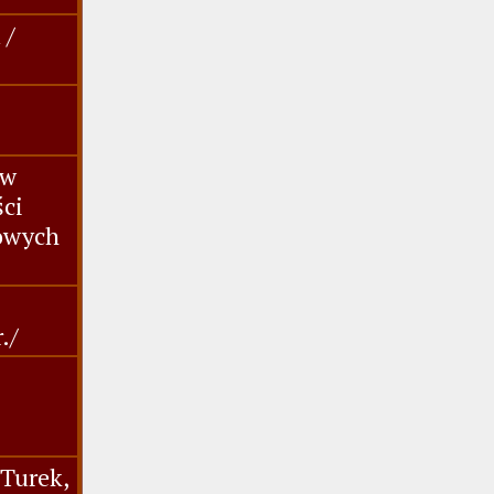
 /
 w
ści
dowych
./
,Turek,