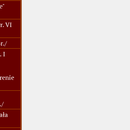
e"
r. VI
r./
 I
renie
./
ała