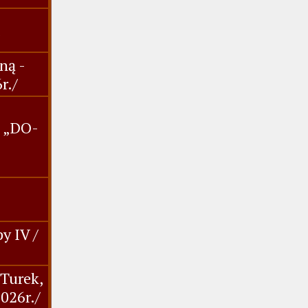
ną -
r./
. „DO-
y IV /
,Turek,
2026r./