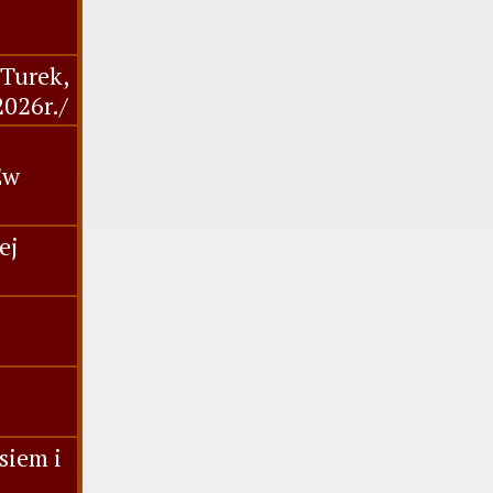
,Turek,
2026r./
Ew
ej
siem i