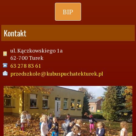
BIP
Kontakt
ul. Kączkowskiego 1a
62-700 Turek
63 278 83 61
przedszkole@kubuspuchatekturek.pl