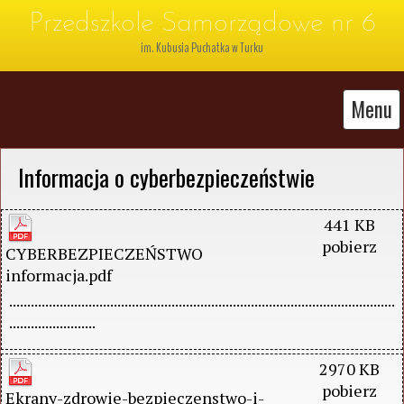
Przedszkole Samorządowe nr 6
im. Kubusia Puchatka w Turku
Menu
 Informacja o cyberbezpieczeństwie
441 KB
pobierz
CYBERBEZPIECZEŃSTWO 
informacja.pdf
...........................................................................................................
........................
2970 KB
pobierz
Ekrany-zdrowie-bezpieczenstwo-i-