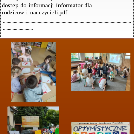
dostep-do-informacji-Informator-dla-
rodzicow-i-nauczycieli.pdf
...........................................................................................................
.........................