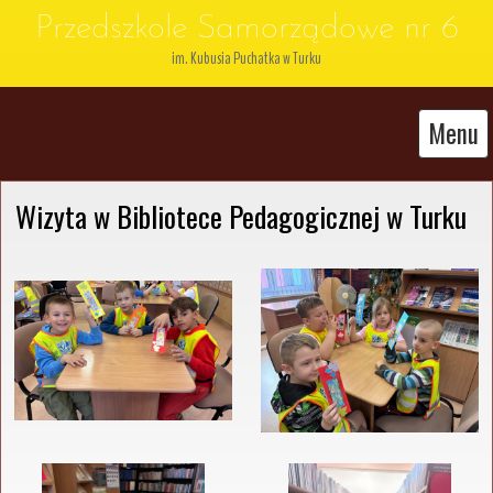
Przedszkole Samorządowe nr 6
im. Kubusia Puchatka w Turku
Menu
Wizyta w Bibliotece Pedagogicznej w Turku