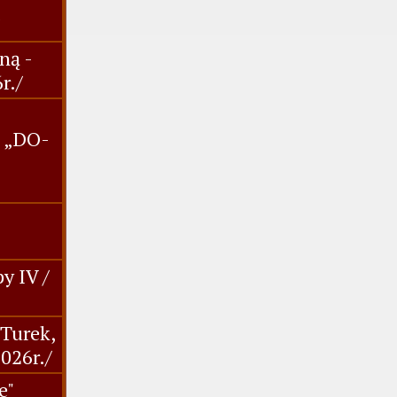
ną -
r./
. „DO-
y IV /
,Turek,
2026r./
e"