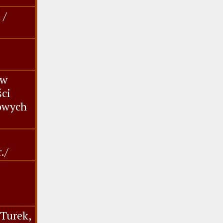
 /
 w
ści
dowych
./
,Turek,