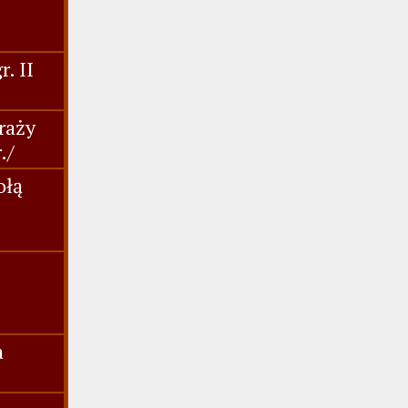
. II
raży
./
ołą
a