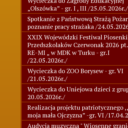
Wycieczka do Zagrody Edukacyjnej
„Olszówka” - gr. I , III /25.05.2026r./
Spotkanie z Państwową Strażą Pożar
poznanie pracy strażaka /24.05.2026
XXIX Wojewódzki Festiwal Piosenki
Przedszkolaków Czerwonak 2026 pt
RE-MI „ w MDK w Turku - gr.I
/22.05.2026r./
Wycieczka do ZOO Borysew - gr. VI
/21.05.2026r./
Wycieczka do Uniejowa dzieci z grup
20.05.2026r./
Realizacja projektu patriotycznego ,
moja mała Ojczyzna” -gr. VI /17.04.
Audycja muzyczna " Wiosenne grani