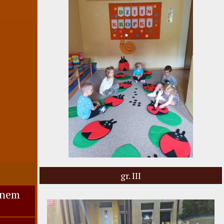
gr. III
anem