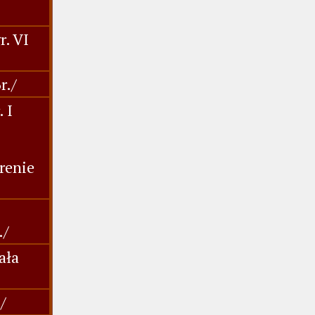
r. VI
r./
 I
renie
./
ała
/