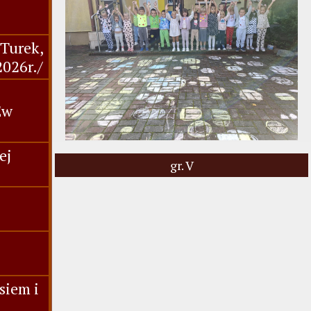
,Turek,
2026r./
Ew
ej
gr. V
siem i